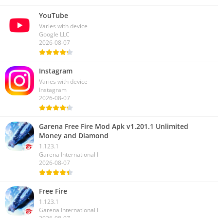
YouTube
Varies with device
Google LLC
2026-08-07
Instagram
Varies with device
Instagram
2026-08-07
Garena Free Fire Mod Apk v1.201.1 Unlimited
Money and Diamond
1.123.1
Garena International I
2026-08-07
Free Fire
1.123.1
Garena International I