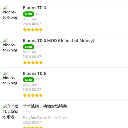
Bloons TD 6
49.2
MOD
ninja kiwi
2026-08-07
Bloons TD 6 MOD (Unlimited Money)
49.2
MOD
ninja kiwi
2026-08-07
Bloons TD 6
49.2
MOD
ninja kiwi
2026-08-07
羊羊逃脱：动物农场堵塞
1.1.6
EasyFun Puzzle Game Studio
2026-08-07