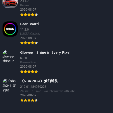
2.11.7
Revani
2026-08-07
GranBoard
11.2.6
LUXZA Co.Ltd.
2026-08-07
Glowee – Shine in Every Pixel
6.0.0
KosmoLizer
2026-08-07
《NBA 2K24》梦幻球队
212.01.484939228
2K Inc. - a Take-Two Interactive affiliate
2026-08-07