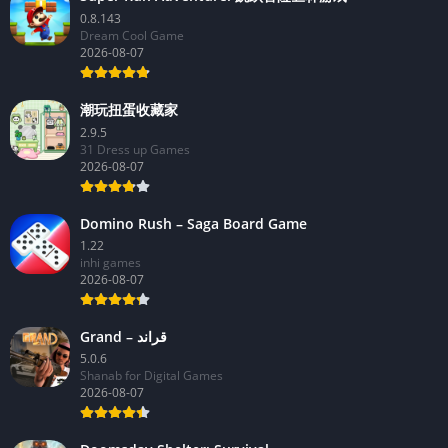
0.8.143
Dream Cool Game
2026-08-07
潮玩扭蛋收藏家
2.9.5
31 Dress up Games
2026-08-07
Domino Rush – Saga Board Game
1.22
inhi games
2026-08-07
Grand – قراند
5.0.6
Shanab for Digital Games
2026-08-07