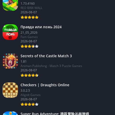
1.73.4160
RED BRIX WALL
2026-08-07
Правда или ложь 2024
21_05_2026
Fam Games
2026-08-07
Secrets of the Castle Match 3
1.81
Animan Publishing - Match 3 Puzzle Games
2026-08-07
Checkers | Draughts Online
3.0.2.5
AlignIt Games
2026-08-07
Super Run Adventure: 跳跃冒险丛林游戏