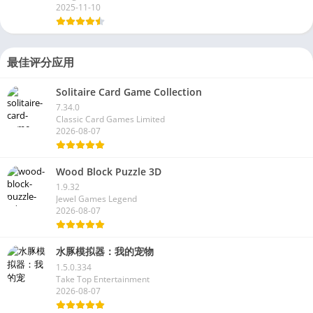
2025-11-10
最佳评分应用
Solitaire Card Game Collection
7.34.0
Classic Card Games Limited
2026-08-07
Wood Block Puzzle 3D
1.9.32
Jewel Games Legend
2026-08-07
水豚模拟器：我的宠物
1.5.0.334
Take Top Entertainment
2026-08-07