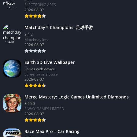
ELECTRONIC ARTS
2026-08-07
Matchday™ Champions: 足球手游
3.4.2
Matchday Inc.
2026-08-07
Earth 3D Live Wallpaper
Varies with device
Screensavers Store
2026-08-07
Merge Mystery: Logic Games Unlimited Diamonds
3.65.0
F-WAY GAMES LIMITED
2026-08-07
Race Max Pro – Car Racing