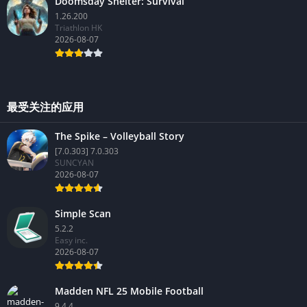
Doomsday Shelter: Survival
1.26.200
Triathlon HK
2026-08-07
最受关注的应用
The Spike – Volleyball Story
[7.0.303] 7.0.303
SUNCYAN
2026-08-07
Simple Scan
5.2.2
Easy inc.
2026-08-07
Madden NFL 25 Mobile Football
9.4.4