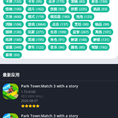
卡牌
(133)
卡车
(95)
合并
(170)
宠物
(83)
射击
(150)
怪物
(100)
战斗
(162)
技能
(93)
拼图
(225)
挑战
(93)
方块
(600)
模式
(119)
模拟器
(180)
泡泡
(123)
消除
(108)
游戏
(3864)
点击
(137)
烹饪
(90)
物品
(99)
猫咪
(130)
玩家
(271)
生存
(109)
益智
(267)
离线
(101)
纸牌
(188)
英雄
(195)
角色
(91)
解谜
(140)
解锁
(131)
谜题
(349)
赛车
(122)
音乐
(96)
颜色
(85)
驾驶
(192)
麻将
(93)
最新应用
Park Town:Match 3 with a story
1.73.4160
RED BRIX WALL
2026-08-07
Park Town:Match 3 with a story