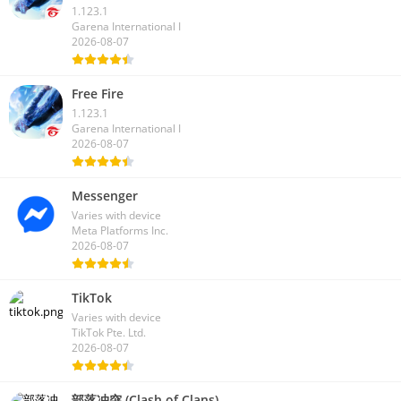
1.123.1
Garena International I
2026-08-07
Free Fire
1.123.1
Garena International I
2026-08-07
Messenger
Varies with device
Meta Platforms Inc.
2026-08-07
TikTok
Varies with device
TikTok Pte. Ltd.
2026-08-07
部落冲突 (Clash of Clans)