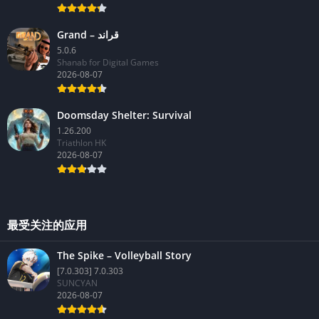
Grand – قراند
5.0.6
Shanab for Digital Games
2026-08-07
Doomsday Shelter: Survival
1.26.200
Triathlon HK
2026-08-07
最受关注的应用
The Spike – Volleyball Story
[7.0.303] 7.0.303
SUNCYAN
2026-08-07