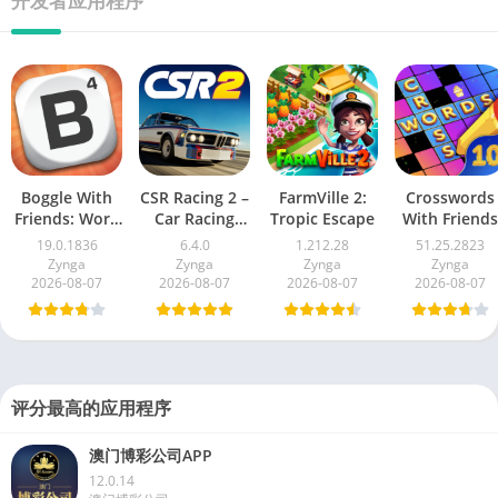
开发者应用程序
Boggle With
CSR Racing 2 –
FarmVille 2:
Crosswords
Friends: Word
Car Racing
Tropic Escape
With Friends
Game
Game
19.0.1836
6.4.0
1.212.28
51.25.2823
Zynga
Zynga
Zynga
Zynga
2026-08-07
2026-08-07
2026-08-07
2026-08-07
评分最高的应用程序
澳门博彩公司APP
12.0.14