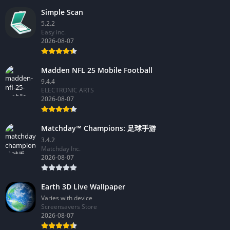
Simple Scan
5.2.2
Easy inc.
2026-08-07
Madden NFL 25 Mobile Football
9.4.4
ELECTRONIC ARTS
2026-08-07
Matchday™ Champions: 足球手游
3.4.2
Matchday Inc.
2026-08-07
Earth 3D Live Wallpaper
Varies with device
Screensavers Store
2026-08-07