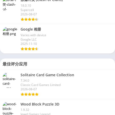
18.0.10
Supercell
2026-08-07
Google 相册
Varies with device
Google LLC
2025-11-10
最佳评分应用
Solitaire Card Game Collection
7.34.0
Classic Card Games Limited
2026-08-07
Wood Block Puzzle 3D
1.9.32
Jewel Games Legend