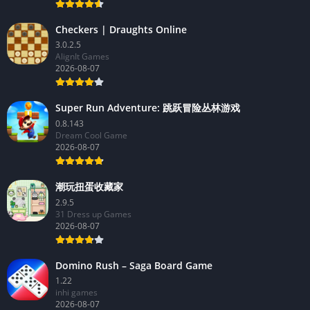
Checkers | Draughts Online
3.0.2.5
AlignIt Games
2026-08-07
Super Run Adventure: 跳跃冒险丛林游戏
0.8.143
Dream Cool Game
2026-08-07
潮玩扭蛋收藏家
2.9.5
31 Dress up Games
2026-08-07
Domino Rush – Saga Board Game
1.22
inhi games
2026-08-07