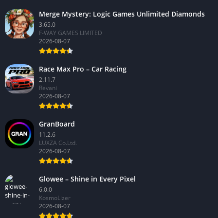
Merge Mystery: Logic Games Unlimited Diamonds
3.65.0
F-WAY GAMES LIMITED
2026-08-07
Race Max Pro – Car Racing
2.11.7
Revani
2026-08-07
GranBoard
11.2.6
LUXZA Co.Ltd.
2026-08-07
Glowee – Shine in Every Pixel
6.0.0
KosmoLizer
2026-08-07