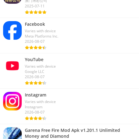
澳门博彩公司
2025-07-11
Facebook
Varies with device
Meta Platforms Inc.
2026-08-07
YouTube
Varies with device
Google LLC
2026-08-07
Instagram
Varies with device
Instagram
2026-08-07
Garena Free Fire Mod Apk v1.201.1 Unlimited
Money and Diamond