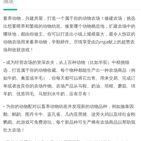
描述
蓄养动物，兴建房屋，打造一个属于你的动物农场！修建农场，挑选
出想要喂养和繁殖的动物幼崽。修复哪个动物栖息地，扩建农场中的
哪块地，都由你做主。你可以打造出小镇上规模最大，最令人惊叹的
动物农场用来蓄养动物，辛勤耕作。尽情享受由Zynga献上的超赞农
场和收获游戏！
• 成为经营农场的资深农夫，从上百种动物（比如羊驼）中精挑细
选，打造属于你的动物收藏。每个物种都能生产出一种农场商品（例
如牛奶、禽蛋或羊毛），你每天都可以将它出售、用来交易、完成订
单或者改良你的农场作物。农场产品从马鞍、奶油、培根、蘑菇、绵
羊奶、优质羽毛、马鬃到水牛奶，应有尽有！
• 为你的动物配对以畜养动物幼崽并发现新的动物品种，例如施泰因
鹅、鸸鹋、图丹卡牛、蓝孔雀、几内亚黑猪、波旁火鸡以及绯红金刚
鹦鹉。此游戏可免费游玩，每个新品种可生产稀有农场商品以帮助我
壮大农场！