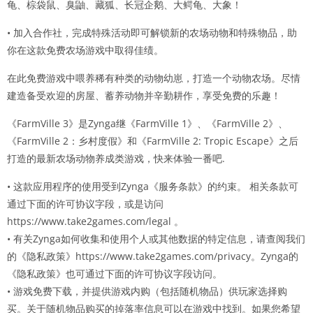
龟、棕袋鼠、臭鼬、藏狐、长冠企鹅、大鳄龟、大象！
• 加入合作社，完成特殊活动即可解锁新的农场动物和特殊物品，助
你在这款免费农场游戏中取得佳绩。
在此免费游戏中喂养稀有种类的动物幼崽，打造一个动物农场。尽情
建造备受欢迎的房屋、蓄养动物并辛勤耕作，享受免费的乐趣！
《FarmVille 3》是Zynga继《FarmVille 1》、《FarmVille 2》、
《FarmVille 2：乡村度假》和《FarmVille 2: Tropic Escape》之后
打造的最新农场动物养成类游戏，快来体验一番吧.
• 这款应用程序的使用受到Zynga《服务条款》的约束。 相关条款可
通过下面的许可协议字段，或是访问
https://www.take2games.com/legal 。
• 有关Zynga如何收集和使用个人或其他数据的特定信息，请查阅我们
的《隐私政策》https://www.take2games.com/privacy。Zynga的
《隐私政策》也可通过下面的许可协议字段访问。
• 游戏免费下载，并提供游戏内购（包括随机物品）供玩家选择购
买。关于随机物品购买的掉落率信息可以在游戏中找到。如果您希望