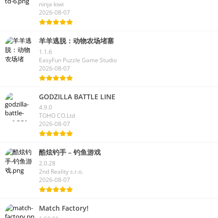
ninja kiwi
2026-08-07
羊羊逃脱：动物农场堵塞
1.1.6
EasyFun Puzzle Game Studio
2026-08-07
GODZILLA BATTLE LINE
4.9.0
TOHO CO.Ltd
2026-08-07
酷炫钓手 – 钓鱼游戏
2.0.28
2nd Reality s.r.o.
2026-08-07
Match Factory!