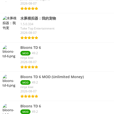
2026-08-07
水豚模拟器：我的宠物
1.5.0.334
Take Top Entertainment
2026-08-07
Bloons TD 6
49.2
MOD
ninja kiwi
2026-08-07
Bloons TD 6 MOD (Unlimited Money)
49.2
MOD
ninja kiwi
2026-08-07
Bloons TD 6
49.2
MOD