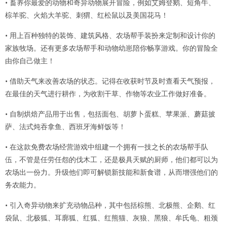
• 畜养你最爱的动物和奇异动物展开冒险，例如艾姆登鹅、短角牛、
棕羊驼、火焰大羊驼、刺猬、红松鼠以及美国花马！
• 用上百种独特的装饰、建筑风格、农场帮手装扮来定制和设计你的
家族牧场。还有更多农场帮手和动物幼崽陪你畅享游戏。你的冒险全
由你自己做主！
• 借助天气来改善农场的状态。记得在收获时节及时查看天气预报，
在最佳的天气进行耕作，为收割干草、作物等农业工作做好准备。
• 自制烘焙产品用于出售，包括面包、胡萝卜蛋糕、苹果派、蘑菇披
萨、法式炖吞拿鱼、西班牙海鲜饭等！
• 在这款免费农场经营游戏中组建一个拥有一技之长的农场帮手队
伍，不管是任劳任怨的伐木工，还是极具天赋的厨师，他们都可以为
农场出一份力。升级他们即可解锁新技能和新食谱，从而增强他们的
务农能力。
• 引入奇异动物来扩充动物品种，其中包括棕熊、北极熊、企鹅、红
袋鼠、北极狐、耳廓狐、红狐、红熊猫、灰狼、黑狼、牟氏龟、粗颈