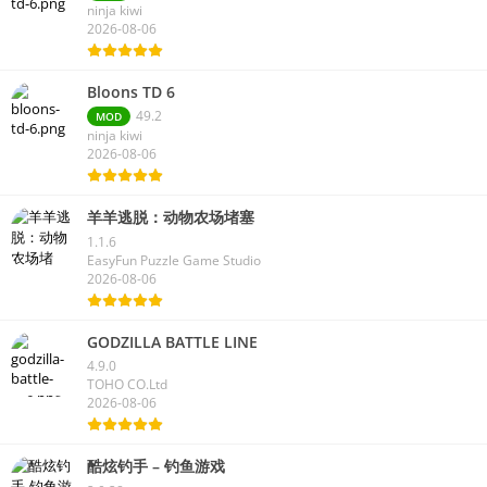
ninja kiwi
2026-08-06
Bloons TD 6
49.2
MOD
ninja kiwi
2026-08-06
羊羊逃脱：动物农场堵塞
1.1.6
EasyFun Puzzle Game Studio
2026-08-06
GODZILLA BATTLE LINE
4.9.0
TOHO CO.Ltd
2026-08-06
酷炫钓手 – 钓鱼游戏