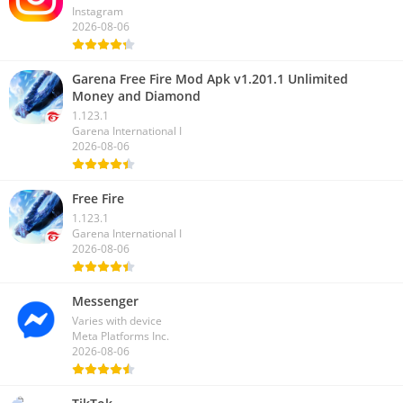
Instagram
2026-08-06
Garena Free Fire Mod Apk v1.201.1 Unlimited
Money and Diamond
1.123.1
Garena International I
2026-08-06
Free Fire
1.123.1
Garena International I
2026-08-06
Messenger
Varies with device
Meta Platforms Inc.
2026-08-06