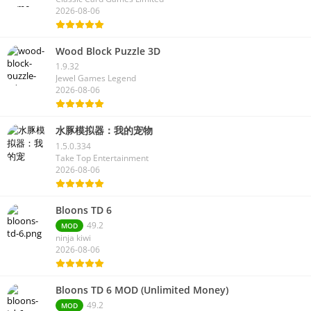
2026-08-06
Wood Block Puzzle 3D
1.9.32
Jewel Games Legend
2026-08-06
水豚模拟器：我的宠物
1.5.0.334
Take Top Entertainment
2026-08-06
Bloons TD 6
49.2
MOD
ninja kiwi
2026-08-06
Bloons TD 6 MOD (Unlimited Money)
49.2
MOD