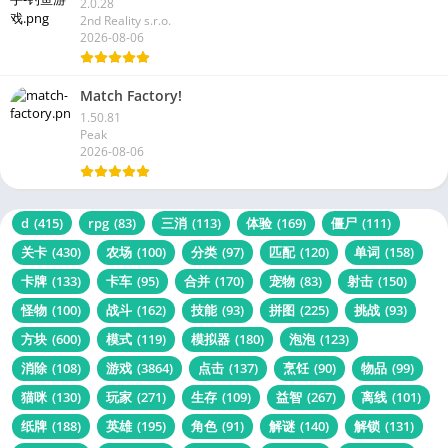
2.0.28
2nd Reality s.r.o.
2026-08-06
Match Factory!
1.50.81
Peak
2026-08-06
d
(415)
rpg
(83)
三消
(113)
体验
(169)
僵尸
(111)
关卡
(430)
农场
(100)
分类
(97)
匹配
(120)
单词
(158)
卡牌
(133)
卡车
(95)
合并
(170)
宠物
(83)
射击
(150)
怪物
(100)
战斗
(162)
技能
(93)
拼图
(225)
挑战
(93)
方块
(600)
模式
(119)
模拟器
(180)
泡泡
(123)
消除
(108)
游戏
(3864)
点击
(137)
烹饪
(90)
物品
(99)
猫咪
(130)
玩家
(271)
生存
(109)
益智
(267)
离线
(101)
纸牌
(188)
英雄
(195)
角色
(91)
解谜
(140)
解锁
(131)