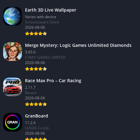
Earth 3D Live Wallpaper
Varies with device
Screensavers Store
2026-08-06
Merge Mystery: Logic Games Unlimited Diamonds
3.65.0
F-WAY GAMES LIMITED
2026-08-06
Race Max Pro – Car Racing
2.11.7
Revani
2026-08-06
GranBoard
11.2.6
LUXZA Co.Ltd.
2026-08-06