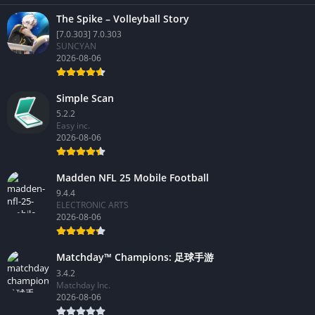
The Spike – Volleyball Story
[7.0.303] 7.0.303
SUNCYAN
2026-08-06
Simple Scan
5.2.2
Easy inc.
2026-08-06
Madden NFL 25 Mobile Football
9.4.4
ELECTRONIC ARTS
2026-08-06
Matchday™ Champions: 足球手游
3.4.2
Matchday Inc.
2026-08-06