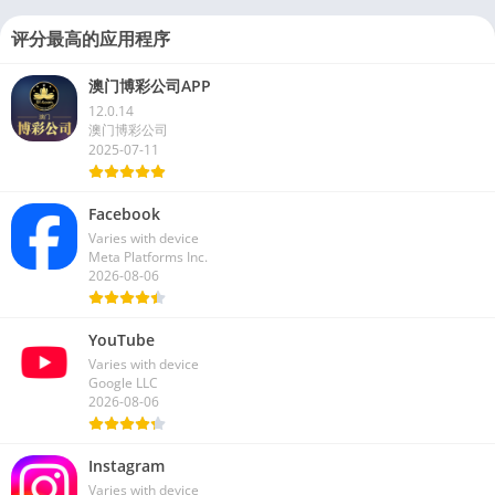
评分最高的应用程序
澳门博彩公司APP
12.0.14
澳门博彩公司
2025-07-11
Facebook
Varies with device
Meta Platforms Inc.
2026-08-06
YouTube
Varies with device
Google LLC
2026-08-06
Instagram
Varies with device