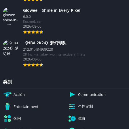
Glowee – Shine in Every Pixel
6.0.0
KosmoLizer
2026-08-06
《NBA 2K24》梦幻球队
212.01.484939228
2K Inc. - a Take-Two Interactive affiliate
2026-08-06
类别
Acción
Communication
个性定制
Entertainment
休闲
体育