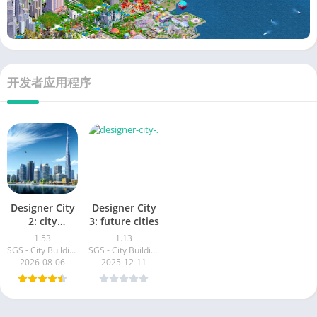
开发者应用程序
Designer City
Designer City
2: city
3: future cities
building
1.53
1.13
SGS - City Building Games
SGS - City Building Games
2026-08-06
2025-12-11