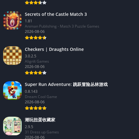
Secrets of the Castle Match 3
1.81
Animan Publishing - Match 3 Puzzle Games
2026-08-06
Checkers | Draughts Online
3.0.2.5
AlignIt Games
2026-08-06
Super Run Adventure: 跳跃冒险丛林游戏
0.8.143
Dream Cool Game
2026-08-06
潮玩扭蛋收藏家
2.9.5
31 Dress up Games
2026-08-06