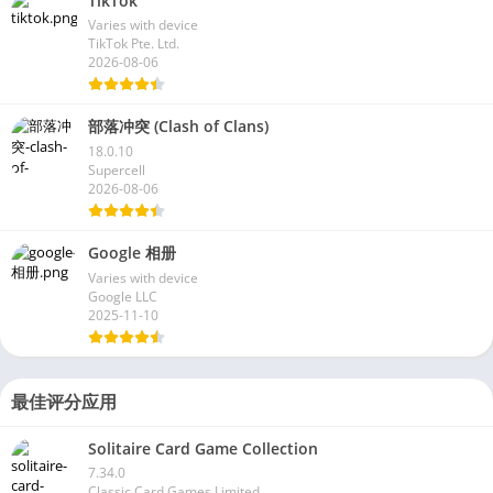
TikTok
Varies with device
TikTok Pte. Ltd.
2026-08-06
部落冲突 (Clash of Clans)
18.0.10
Supercell
2026-08-06
Google 相册
Varies with device
Google LLC
2025-11-10
最佳评分应用
Solitaire Card Game Collection
7.34.0
Classic Card Games Limited