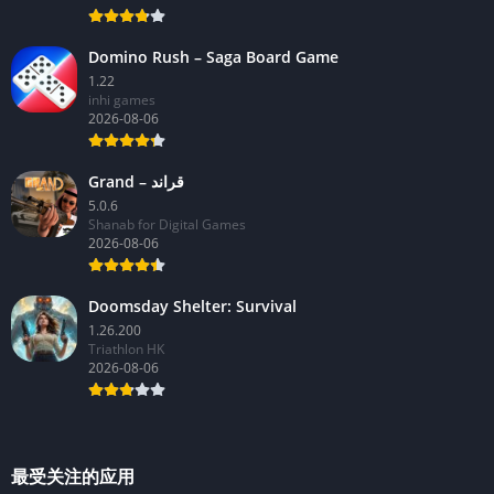
Domino Rush – Saga Board Game
1.22
inhi games
2026-08-06
Grand – قراند
5.0.6
Shanab for Digital Games
2026-08-06
Doomsday Shelter: Survival
1.26.200
Triathlon HK
2026-08-06
最受关注的应用