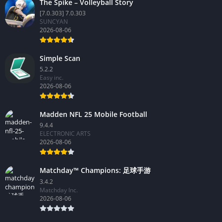
The Spike – Volleyball Story
[7.0.303] 7.0.303
SUNCYAN
2026-08-06
Simple Scan
5.2.2
Easy inc.
2026-08-06
Madden NFL 25 Mobile Football
9.4.4
ELECTRONIC ARTS
2026-08-06
Matchday™ Champions: 足球手游
3.4.2
Matchday Inc.
2026-08-06