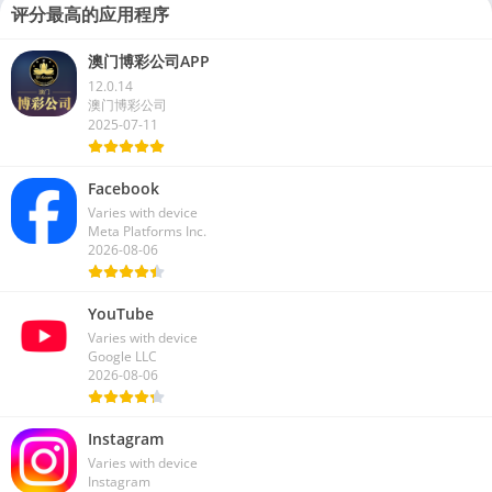
评分最高的应用程序
澳门博彩公司APP
12.0.14
澳门博彩公司
2025-07-11
Facebook
Varies with device
Meta Platforms Inc.
2026-08-06
YouTube
Varies with device
Google LLC
2026-08-06
Instagram
Varies with device
Instagram