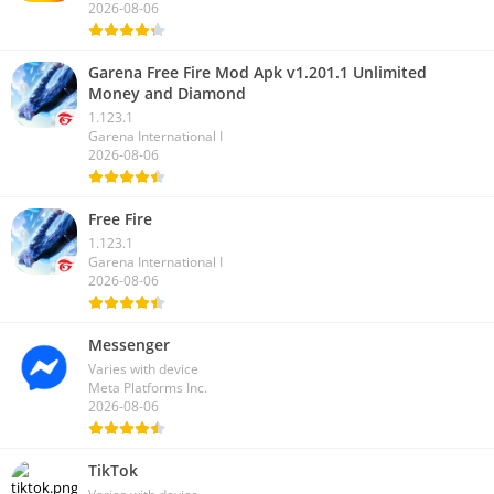
2026-08-06
Garena Free Fire Mod Apk v1.201.1 Unlimited
Money and Diamond
1.123.1
Garena International I
2026-08-06
Free Fire
1.123.1
Garena International I
2026-08-06
Messenger
Varies with device
Meta Platforms Inc.
2026-08-06
TikTok