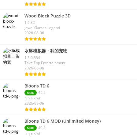
Wood Block Puzzle 3D
1.9.32
Jewel Games Legend
2026-08-06
水豚模拟器：我的宠物
1.5.0.334
Take Top Entertainment
2026-08-06
Bloons TD 6
49.2
MOD
ninja kiwi
2026-08-06
Bloons TD 6 MOD (Unlimited Money)
49.2
MOD
ninja kiwi