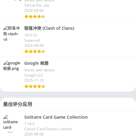
Varies with device
TikTok Pte. Ltd.
2026-08-06
部落冲突 (Clash of Clans)
18.0.10
Supercell
2026-08-06
Google 相册
Varies with device
Google LLC
2025-11-10
最佳评分应用
Solitaire Card Game Collection
7.34.0
Classic Card Games Limited
2026-08-06