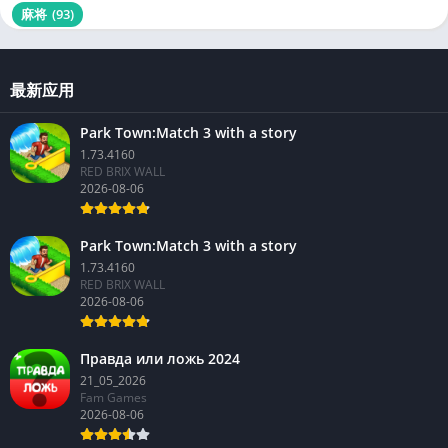
麻将
(93)
最新应用
Park Town:Match 3 with a story
1.73.4160
RED BRIX WALL
2026-08-06
Park Town:Match 3 with a story
1.73.4160
RED BRIX WALL
2026-08-06
Правда или ложь 2024
21_05_2026
Fam Games
2026-08-06