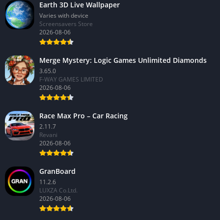
Earth 3D Live Wallpaper
Varies with device
Screensavers Store
2026-08-06
Merge Mystery: Logic Games Unlimited Diamonds
3.65.0
F-WAY GAMES LIMITED
2026-08-06
Race Max Pro – Car Racing
2.11.7
Revani
2026-08-06
GranBoard
11.2.6
LUXZA Co.Ltd.
2026-08-06