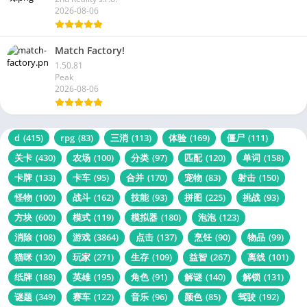
2026-08-06
Match Factory!
1.50.81
Peak
2026-08-06
d
(415)
rpg
(83)
三消
(113)
体验
(169)
僵尸
(111)
关卡
(430)
农场
(100)
分类
(97)
匹配
(120)
单词
(158)
卡牌
(133)
卡车
(95)
合并
(170)
宠物
(83)
射击
(150)
怪物
(100)
战斗
(162)
技能
(93)
拼图
(225)
挑战
(93)
方块
(600)
模式
(119)
模拟器
(180)
泡泡
(123)
消除
(108)
游戏
(3864)
点击
(137)
烹饪
(90)
物品
(99)
猫咪
(130)
玩家
(271)
生存
(109)
益智
(267)
离线
(101)
纸牌
(188)
英雄
(195)
角色
(91)
解谜
(140)
解锁
(131)
谜题
(349)
赛车
(122)
音乐
(96)
颜色
(85)
驾驶
(192)