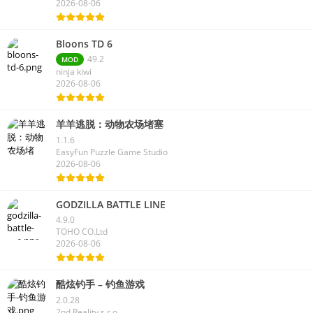
2026-08-06
Bloons TD 6
49.2
MOD
ninja kiwi
2026-08-06
羊羊逃脱：动物农场堵塞
1.1.6
EasyFun Puzzle Game Studio
2026-08-06
GODZILLA BATTLE LINE
4.9.0
TOHO CO.Ltd
2026-08-06
酷炫钓手 – 钓鱼游戏
2.0.28
2nd Reality s.r.o.