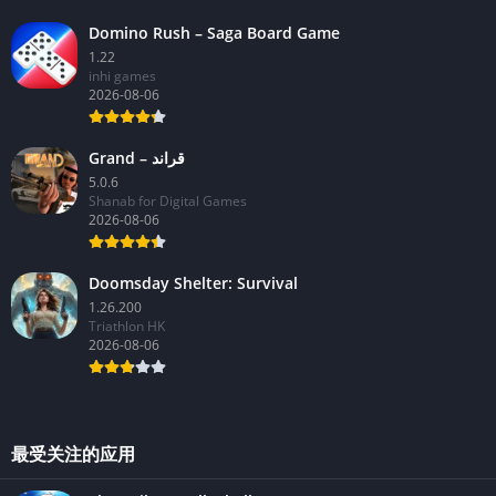
Domino Rush – Saga Board Game
1.22
inhi games
2026-08-06
Grand – قراند
5.0.6
Shanab for Digital Games
2026-08-06
Doomsday Shelter: Survival
1.26.200
Triathlon HK
2026-08-06
最受关注的应用