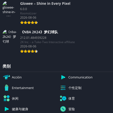
Glowee – Shine in Every Pixel
6.0.0
KosmoLizer
2026-08-06
《NBA 2K24》梦幻球队
212.01.484939228
2K Inc. - a Take-Two Interactive affiliate
2026-08-06
类别
Acción
Communication
个性定制
Entertainment
休闲
体育
健康与健身
冒险