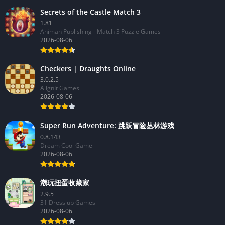
Secrets of the Castle Match 3
1.81
Animan Publishing - Match 3 Puzzle Games
2026-08-06
Checkers | Draughts Online
3.0.2.5
AlignIt Games
2026-08-06
Super Run Adventure: 跳跃冒险丛林游戏
0.8.143
Dream Cool Game
2026-08-06
潮玩扭蛋收藏家
2.9.5
31 Dress up Games
2026-08-06