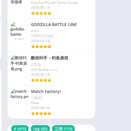
EasyFun Puzzle Game Studio
2026-06-14
GODZILLA BATTLE LINE
4.9.0
TOHO CO.Ltd
2026-06-14
酷炫钓手 – 钓鱼游戏
2.0.28
2nd Reality s.r.o.
2026-06-14
Match Factory!
1.50.81
Peak
2026-06-14
d
(415)
rpg
(83)
三消
(113)