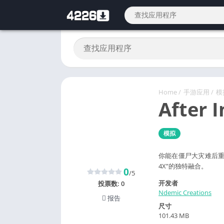
Home
/
手游应用
/
模
After I
模拟
你能在僵尸大灾难后重
4X”的独特融合。
0
/5
开发者
投票数:
0
Ndemic Creations
报告
尺寸
101.43 MB