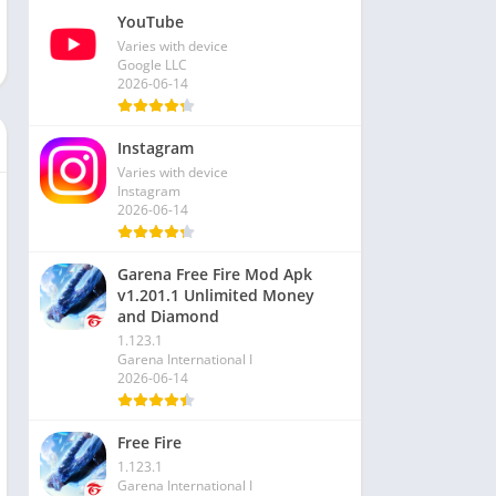
YouTube
Varies with device
Google LLC
2026-06-14
Instagram
Varies with device
Instagram
2026-06-14
Garena Free Fire Mod Apk
v1.201.1 Unlimited Money
and Diamond
1.123.1
Garena International I
2026-06-14
Free Fire
1.123.1
Garena International I