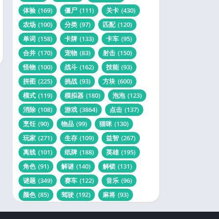
体验
(169)
僵尸
(111)
关卡
(430)
农场
(100)
分类
(97)
匹配
(120)
单词
(158)
卡牌
(133)
卡车
(95)
合并
(170)
宠物
(83)
射击
(150)
怪物
(100)
战斗
(162)
技能
(93)
拼图
(225)
挑战
(93)
方块
(600)
模式
(119)
模拟器
(180)
泡泡
(123)
消除
(108)
游戏
(3864)
点击
(137)
烹饪
(90)
物品
(99)
猫咪
(130)
玩家
(271)
生存
(109)
益智
(267)
离线
(101)
纸牌
(188)
英雄
(195)
角色
(91)
解谜
(140)
解锁
(131)
谜题
(349)
赛车
(122)
音乐
(96)
颜色
(85)
驾驶
(192)
麻将
(93)