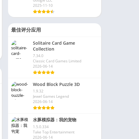
Google LLC
2025-11-10
最佳评分应用
Solitaire Card Game
Collection
7.34.0
Classic Card Games Limited
2026-06-14
Wood Block Puzzle 3D
1.9.32
Jewel Games Legend
2026-06-14
水豚模拟器：我的宠物
1.5.0.334
Take Top Entertainment
2026-06-14