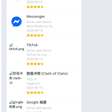
2026-06-14
Messenger
Varies with device
Meta Platforms Inc.
2026-06-14
TikTok
Varies with device
TikTok Pte. Ltd.
2026-06-14
部落冲突 (Clash of Clans)
18.0.10
Supercell
2026-06-14
Google 相册
Varies with device