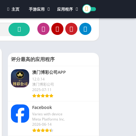
主页
手游应用
应用程序
休闲游戏
体育
冒险游戏
办公
模拟游戏
新闻杂志
动作游戏
视频播放和编辑
卡牌游戏
评分最高的应用程序
街机游戏
澳门博彩公司APP
教育游戏
12.0.14
角色扮演
澳门博彩公司
2025-07-11
文字游戏
益智游戏
Facebook
竞速游戏
Varies with device
策略游戏
Meta Platforms Inc.
2026-06-14