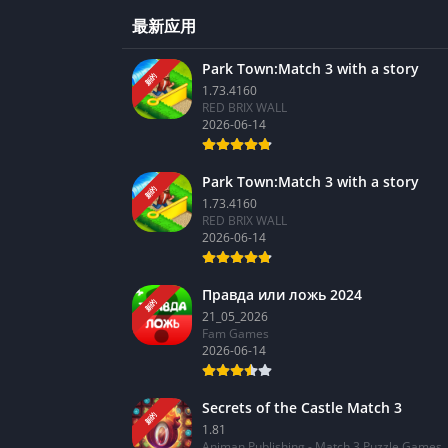
最新应用
Park Town:Match 3 with a story
新的
1.73.4160
RED BRIX WALL
2026-06-14
Park Town:Match 3 with a story
新的
1.73.4160
RED BRIX WALL
2026-06-14
Правда или ложь 2024
新的
21_05_2026
Fam Games
2026-06-14
Secrets of the Castle Match 3
新的
1.81
Animan Publishing - Match 3 Puzzle Games