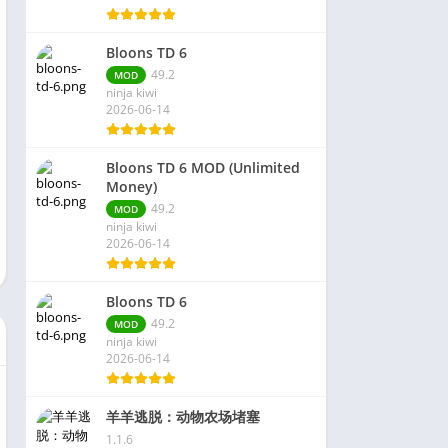
Bloons TD 6
49.2
MOD
ninja kiwi
2026-06-14
Bloons TD 6 MOD (Unlimited
Money)
49.2
MOD
ninja kiwi
2026-06-14
Bloons TD 6
49.2
MOD
ninja kiwi
2026-06-14
羊羊逃脱：动物农场堵塞
1.1.6