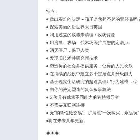
特点：
● 做出艰难的决定 – 孩子是负担不起的奢侈品
● 探索美丽的后世界末日英国
● 利用过去的废墟来清理 / 收获资源
● 用房屋、农场、伐木场等扩展您的定居点
● 消灭僵尸，保卫人类
● 发现旧技术并研究新技术
● 塑造你的社会并提供服务，让你的人民快乐
● 在持续的战役中建立多个定居点并升级能力
● 基于现实生活研究的超逼真僵尸行为建模… 😛
● 由你的决定塑造的复杂叙事算法
● 5 位具有截然不同能力的独特领导者
● 不需要互联网连接
● 无“消耗性微交易”。扩展包“一次购买，永远玩”
●将在未来几年更新。
◈◈◈