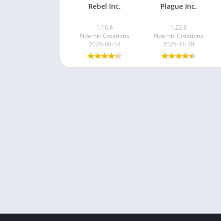
Rebel Inc.
Plague Inc.
1.16.8
1.22.6
Ndemic Creations
Ndemic Creations
2026-06-14
2025-11-28