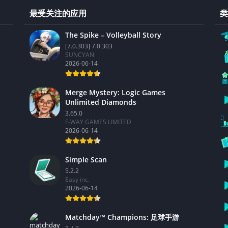
最受关注的应用
类
The Spike – Volleyball Story
[7.0.303] 7.0.303
SUNCYAN
2026-06-14
Merge Mystery: Logic Games
Unlimited Diamonds
3.65.0
F-WAY GAMES LIMITED
2026-06-14
Simple Scan
5.2.2
Easy inc.
2026-06-14
Matchday™ Champions: 足球手游