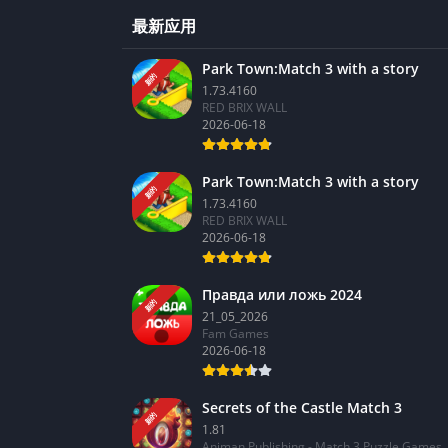
最新应用
Park Town:Match 3 with a story
新的
1.73.4160
RED BRIX WALL
2026-06-18
Park Town:Match 3 with a story
新的
1.73.4160
RED BRIX WALL
2026-06-18
Правда или ложь 2024
新的
21_05_2026
Fam Games
2026-06-18
Secrets of the Castle Match 3
新的
1.81
Animan Publishing - Match 3 Puzzle Games