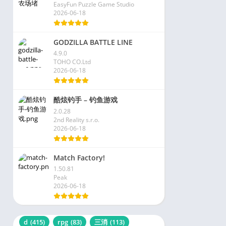
EasyFun Puzzle Game Studio
2026-06-18
GODZILLA BATTLE LINE
4.9.0
TOHO CO.Ltd
2026-06-18
酷炫钓手 – 钓鱼游戏
2.0.28
2nd Reality s.r.o.
2026-06-18
Match Factory!
1.50.81
Peak
2026-06-18
d
(415)
rpg
(83)
三消
(113)