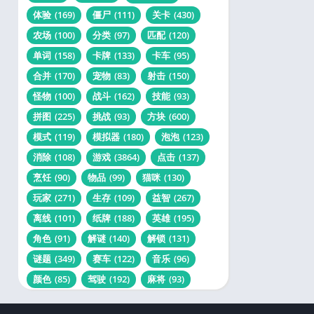
体验
(169)
僵尸
(111)
关卡
(430)
农场
(100)
分类
(97)
匹配
(120)
单词
(158)
卡牌
(133)
卡车
(95)
合并
(170)
宠物
(83)
射击
(150)
怪物
(100)
战斗
(162)
技能
(93)
拼图
(225)
挑战
(93)
方块
(600)
模式
(119)
模拟器
(180)
泡泡
(123)
消除
(108)
游戏
(3864)
点击
(137)
烹饪
(90)
物品
(99)
猫咪
(130)
玩家
(271)
生存
(109)
益智
(267)
离线
(101)
纸牌
(188)
英雄
(195)
角色
(91)
解谜
(140)
解锁
(131)
谜题
(349)
赛车
(122)
音乐
(96)
颜色
(85)
驾驶
(192)
麻将
(93)