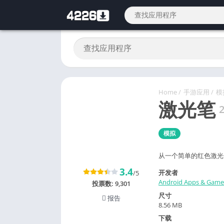
Home
/
手游应用
/
模
激光笔
2
模拟
从一个简单的红色激光
3.4
开发者
/5
Android Apps & Gam
投票数:
9,301
尺寸
报告
8.56 MB
下载