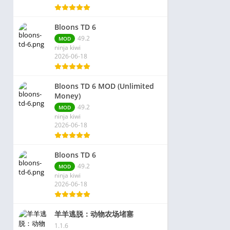
Bloons TD 6
49.2
MOD
ninja kiwi
2026-06-18
Bloons TD 6 MOD (Unlimited
Money)
49.2
MOD
ninja kiwi
2026-06-18
Bloons TD 6
49.2
MOD
ninja kiwi
2026-06-18
羊羊逃脱：动物农场堵塞
1.1.6