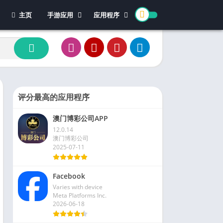
主页
手游应用
应用程序
休闲游戏
体育
冒险游戏
办公
模拟游戏
新闻杂志
动作游戏
视频播放和编辑
卡牌游戏
评分最高的应用程序
街机游戏
澳门博彩公司APP
教育游戏
12.0.14
角色扮演
澳门博彩公司
2025-07-11
文字游戏
益智游戏
Facebook
竞速游戏
Varies with device
策略游戏
Meta Platforms Inc.
2026-06-18