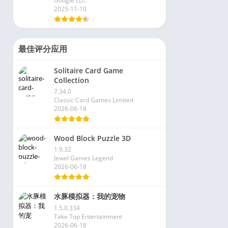
Google LLC
2025-11-10
最佳评分应用
Solitaire Card Game
Collection
7.34.0
Classic Card Games Limited
2026-06-18
Wood Block Puzzle 3D
1.9.32
Jewel Games Legend
2026-06-18
水豚模拟器：我的宠物
1.5.0.334
Take Top Entertainment
2026-06-18