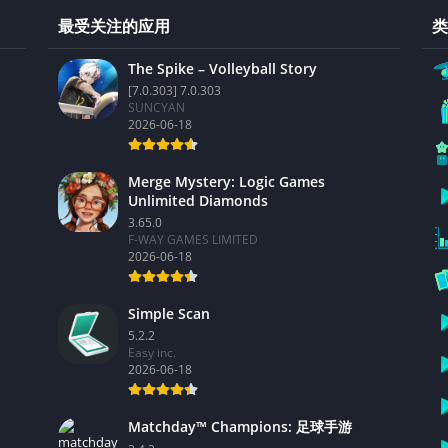
最受关注的应用
类
The Spike – Volleyball Story
[7.0.303] 7.0.303
SUNCYAN
2026-06-18
Merge Mystery: Logic Games
Unlimited Diamonds
3.65.0
F-WAY GAMES LIMITED
2026-06-18
Simple Scan
5.2.2
Easy inc.
2026-06-18
Matchday™ Champions: 足球手游