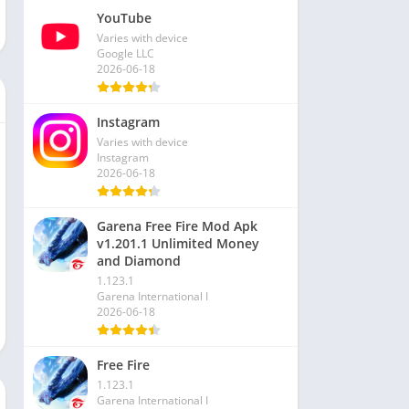
YouTube
Varies with device
Google LLC
2026-06-18
Instagram
Varies with device
Instagram
2026-06-18
Garena Free Fire Mod Apk
v1.201.1 Unlimited Money
and Diamond
1.123.1
Garena International I
2026-06-18
Free Fire
1.123.1
Garena International I