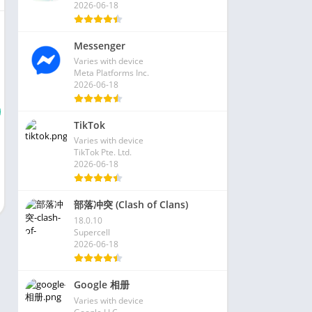
2026-06-18
Messenger
Varies with device
Meta Platforms Inc.
2026-06-18
TikTok
Varies with device
TikTok Pte. Ltd.
2026-06-18
部落冲突 (Clash of Clans)
18.0.10
Supercell
2026-06-18
Google 相册
Varies with device