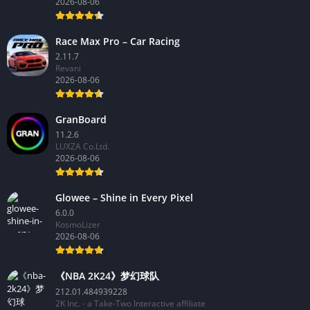
2026-08-06
Race Max Pro – Car Racing
2.11.7
Revani
2026-08-06
GranBoard
11.2.6
LUXZA Co.Ltd.
2026-08-06
Glowee – Shine in Every Pixel
6.0.0
KosmoLizer
2026-08-06
《NBA 2K24》梦幻球队
212.01.484939228
2K Inc. - a Take-Two Interactive affiliate