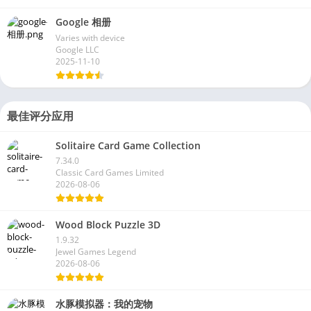
Google 相册
Varies with device
Google LLC
2025-11-10
最佳评分应用
Solitaire Card Game Collection
7.34.0
Classic Card Games Limited
2026-08-06
Wood Block Puzzle 3D
1.9.32
Jewel Games Legend
2026-08-06
水豚模拟器：我的宠物