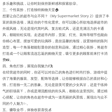
多乐趣和挑战，让你时刻保持新鲜感和探索欲😜。​
三、个性装扮，打造独特购物天堂🏠​
想要让自己的超市与众不同？《My Supermarket Story 2》提供了丰
富的装扮选项，满足你的个性化需求。你可以随心所欲地选择超市的
外观风格，无论是现代简约风、复古欧式风，还是充满活力的卡通
风，都能轻松实现。走进超市内部，货架、灯光、装饰等细节也能由
你精心布置。摆放可爱的玩偶🧸，悬挂温馨的海报，设置独特的陈列
造型，每一个角落都能彰显你的创意和品味。通过精心装扮，将超市
打造成一个让顾客流连忘返的购物天堂，吸引更多的顾客前来打卡消
费📸。​
四、角色打扮，展现自我魅力💃🕺​
在经营超市的同时，你还可以对自己的角色进行时尚打扮。游戏中提
供了海量的服装、发型、配饰等选择，让你能够根据自己的喜好和心
情，打造独一无二的形象。无论是甜美可爱的少女风👗，还是干练帅
气的职场装👔，亦或是潮流酷炫的街头风，都能在这里找到。通过精
心搭配，让你的角色在超市中成为一道亮丽的风景线，展现出与众不
同的个人魅力✨。​
五、赚取金币，体验收获喜悦💰​