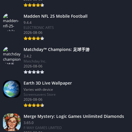
Madden NFL 25 Mobile Football
9.4.4
ELECTRONIC ARTS
2026-08-06
Matchday™ Champions: 足球手游
3.4.2
Matchday Inc.
2026-08-06
Earth 3D Live Wallpaper
Varies with device
Screensavers Store
2026-08-06
Merge Mystery: Logic Games Unlimited Diamonds
3.65.0
F-WAY GAMES LIMITED