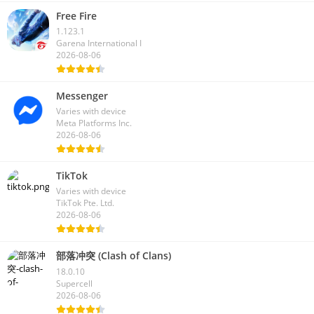
Free Fire
1.123.1
Garena International I
2026-08-06
Messenger
Varies with device
Meta Platforms Inc.
2026-08-06
TikTok
Varies with device
TikTok Pte. Ltd.
2026-08-06
部落冲突 (Clash of Clans)
18.0.10
Supercell
2026-08-06