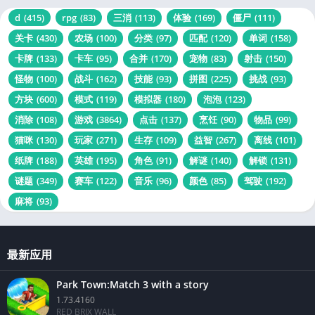
d
(415)
rpg
(83)
三消
(113)
体验
(169)
僵尸
(111)
关卡
(430)
农场
(100)
分类
(97)
匹配
(120)
单词
(158)
卡牌
(133)
卡车
(95)
合并
(170)
宠物
(83)
射击
(150)
怪物
(100)
战斗
(162)
技能
(93)
拼图
(225)
挑战
(93)
方块
(600)
模式
(119)
模拟器
(180)
泡泡
(123)
消除
(108)
游戏
(3864)
点击
(137)
烹饪
(90)
物品
(99)
猫咪
(130)
玩家
(271)
生存
(109)
益智
(267)
离线
(101)
纸牌
(188)
英雄
(195)
角色
(91)
解谜
(140)
解锁
(131)
谜题
(349)
赛车
(122)
音乐
(96)
颜色
(85)
驾驶
(192)
麻将
(93)
最新应用
Park Town:Match 3 with a story
1.73.4160
RED BRIX WALL