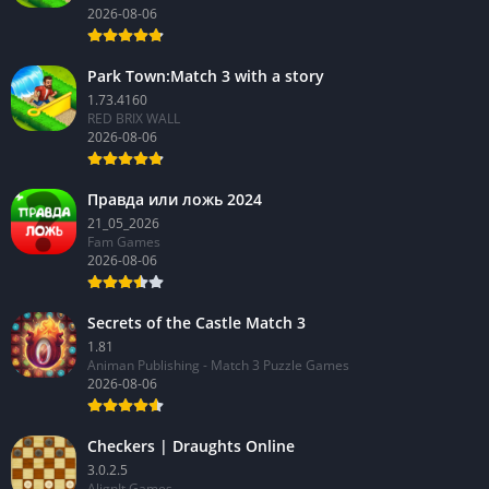
2026-08-06
Park Town:Match 3 with a story
1.73.4160
RED BRIX WALL
2026-08-06
Правда или ложь 2024
21_05_2026
Fam Games
2026-08-06
Secrets of the Castle Match 3
1.81
Animan Publishing - Match 3 Puzzle Games
2026-08-06
Checkers | Draughts Online
3.0.2.5
AlignIt Games