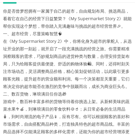
你是否曾梦想拥有一家属于自己的超市，自由规划布局、挑选商品，
看着它在自己的经营下日益繁荣？《My Supermarket Story 2》就能
帮你实现这个梦想，带你踏入充满趣味与挑战的超市经营世界🎉。​
一、超市经营，尽显策略智慧🧠​
在《My Supermarket Story 2》中，你将化身为超市的掌舵人，从选
址开业的那一刻起，就开启了一段充满挑战的经营之旅。你需要精准
洞察顾客的需求，巧妙规划商品的进货种类与数量，合理安排货架布
局，只为给顾客提供最便捷、舒适的购物体验🛍️。同时，还得时刻关
注市场动态，灵活调整商品价格，精心策划促销活动，以此吸引更多
顾客光顾，提升超市的营业额和利润。每一个决策都至关重要，它们
将决定你的超市能否在激烈的竞争中脱颖而出，成长为商业巨头💪。​
二、数百货物，琳琅满目任你选🎁​
游戏中，数百种丰富多样的货物等待着你挑选上架。从新鲜美味的蔬
菜水果🥦🍎，到琳琅满目的零食饮料🍪🥤；从日常必备的生活用品
🧴，到时尚潮流的电子产品📱，应有尽有。你可以根据顾客的喜好和
市场需求，自由搭配商品种类，打造独具特色的超市商品线。丰富的
商品选择不仅能满足顾客的多样化需求，还能为你的超市经营增添更