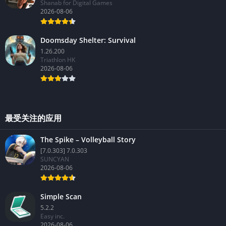
Shanab for Digital Games
2026-08-06
Doomsday Shelter: Survival
1.26.200
Triathlon HK
2026-08-06
最受关注的应用
The Spike – Volleyball Story
[7.0.303] 7.0.303
SUNCYAN
2026-08-06
Simple Scan
5.2.2
Easy inc.
2026-08-06