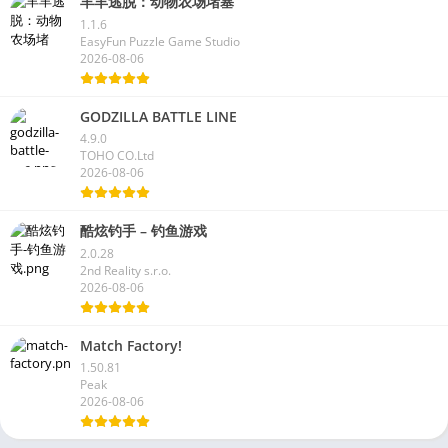
羊羊逃脱：动物农场堵塞
1.1.6
EasyFun Puzzle Game Studio
2026-08-06
GODZILLA BATTLE LINE
4.9.0
TOHO CO.Ltd
2026-08-06
酷炫钓手 – 钓鱼游戏
2.0.28
2nd Reality s.r.o.
2026-08-06
Match Factory!
1.50.81
Peak
2026-08-06