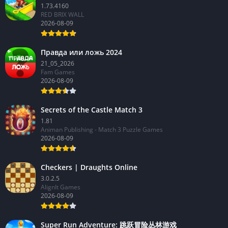
1.73.4160
RED BRIX WALL
2026-08-09
Правда или ложь 2024
21_05_2026
Fam Games
2026-08-09
Secrets of the Castle Match 3
1.81
Animan Publishing - Match 3 Puzzle Games
2026-08-09
Checkers | Draughts Online
3.0.2.5
AlignIt Games
2026-08-09
Super Run Adventure: 跳跃冒险丛林游戏