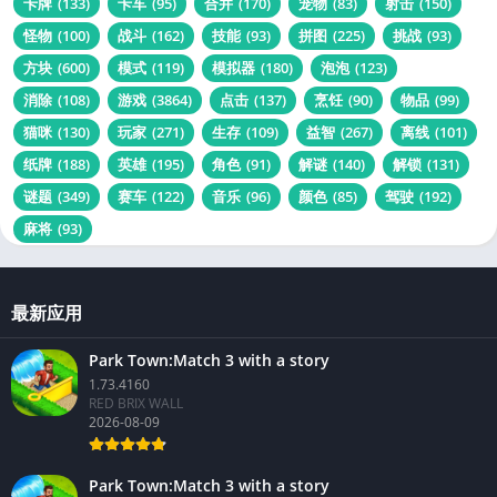
卡牌
(133)
卡车
(95)
合并
(170)
宠物
(83)
射击
(150)
怪物
(100)
战斗
(162)
技能
(93)
拼图
(225)
挑战
(93)
方块
(600)
模式
(119)
模拟器
(180)
泡泡
(123)
消除
(108)
游戏
(3864)
点击
(137)
烹饪
(90)
物品
(99)
猫咪
(130)
玩家
(271)
生存
(109)
益智
(267)
离线
(101)
纸牌
(188)
英雄
(195)
角色
(91)
解谜
(140)
解锁
(131)
谜题
(349)
赛车
(122)
音乐
(96)
颜色
(85)
驾驶
(192)
麻将
(93)
最新应用
Park Town:Match 3 with a story
1.73.4160
RED BRIX WALL
2026-08-09
Park Town:Match 3 with a story