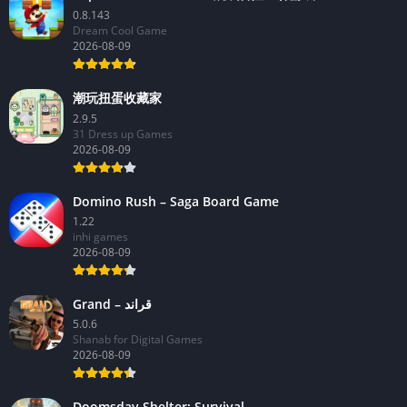
0.8.143
Dream Cool Game
2026-08-09
潮玩扭蛋收藏家
2.9.5
31 Dress up Games
2026-08-09
Domino Rush – Saga Board Game
1.22
inhi games
2026-08-09
Grand – قراند
5.0.6
Shanab for Digital Games
2026-08-09
Doomsday Shelter: Survival