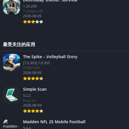
1.26.200
Triathlon HK
2026-08-09
最受关注的应用
The Spike – Volleyball Story
[7.0.303] 7.0.303
SUNCYAN
2026-08-09
Simple Scan
5.2.2
Easy inc.
2026-08-09
Madden NFL 25 Mobile Football
9.4.4