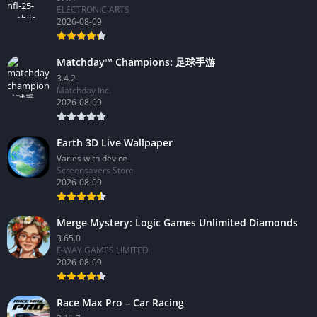
ELECTRONIC ARTS
2026-08-09
Matchday™ Champions: 足球手游
3.4.2
Matchday Inc.
2026-08-09
Earth 3D Live Wallpaper
Varies with device
Screensavers Store
2026-08-09
Merge Mystery: Logic Games Unlimited Diamonds
3.65.0
F-WAY GAMES LIMITED
2026-08-09
Race Max Pro – Car Racing