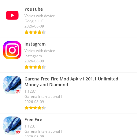
YouTube
Varies with device
Google LLC
2026-08-09
Instagram
Varies with device
Instagram
2026-08-09
Garena Free Fire Mod Apk v1.201.1 Unlimited
Money and Diamond
1.123.1
Garena International I
2026-08-09
Free Fire
1.123.1
Garena International I
2026-08-09