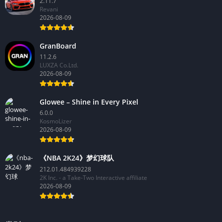
2.11.7
Revani
2026-08-09
GranBoard
11.2.6
LUXZA Co.Ltd.
2026-08-09
Glowee – Shine in Every Pixel
6.0.0
KosmoLizer
2026-08-09
《NBA 2K24》梦幻球队
212.01.484939228
2K Inc. - a Take-Two Interactive affiliate
2026-08-09