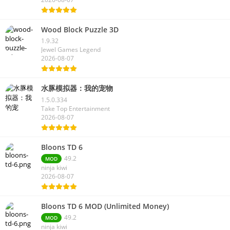
Wood Block Puzzle 3D
1.9.32
Jewel Games Legend
2026-08-07
水豚模拟器：我的宠物
1.5.0.334
Take Top Entertainment
2026-08-07
Bloons TD 6
49.2
MOD
ninja kiwi
2026-08-07
Bloons TD 6 MOD (Unlimited Money)
49.2
MOD
ninja kiwi