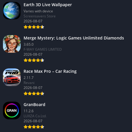
Earth 3D Live Wallpaper
Varies with device
Screensavers Store
2026-08-07
Merge Mystery: Logic Games Unlimited Diamonds
3.65.0
F-WAY GAMES LIMITED
2026-08-07
Race Max Pro – Car Racing
2.11.7
Revani
2026-08-07
GranBoard
11.2.6
LUXZA Co.Ltd.
2026-08-07