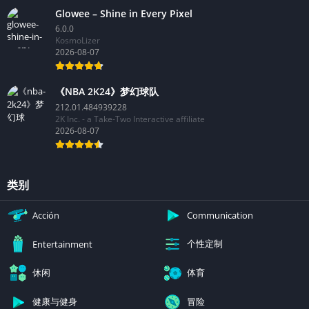
Glowee – Shine in Every Pixel
6.0.0
KosmoLizer
2026-08-07
《NBA 2K24》梦幻球队
212.01.484939228
2K Inc. - a Take-Two Interactive affiliate
2026-08-07
类别
Acción
Communication
个性定制
Entertainment
休闲
体育
健康与健身
冒险