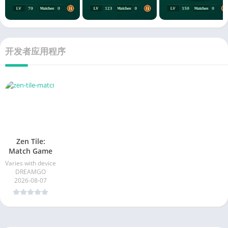
开发者应用程序
Zen Tile:
Match Game
Varies with device
DREAMGO
2026-08-07