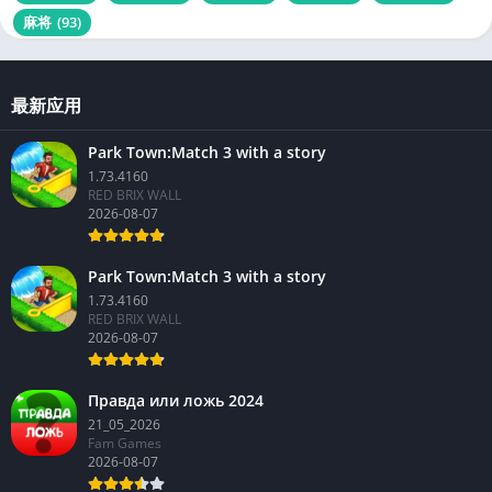
麻将
(93)
最新应用
Park Town:Match 3 with a story
1.73.4160
RED BRIX WALL
2026-08-07
Park Town:Match 3 with a story
1.73.4160
RED BRIX WALL
2026-08-07
Правда или ложь 2024
21_05_2026
Fam Games
2026-08-07