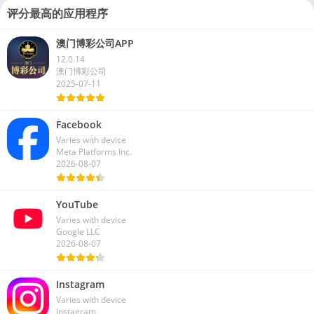
评分最高的应用程序
澳门博彩公司APP
12.0.14
澳门博彩公司
2025-07-11
Facebook
Varies with device
Meta Platforms Inc.
2026-08-07
YouTube
Varies with device
Google LLC
2026-08-07
Instagram
Varies with device
Instagram