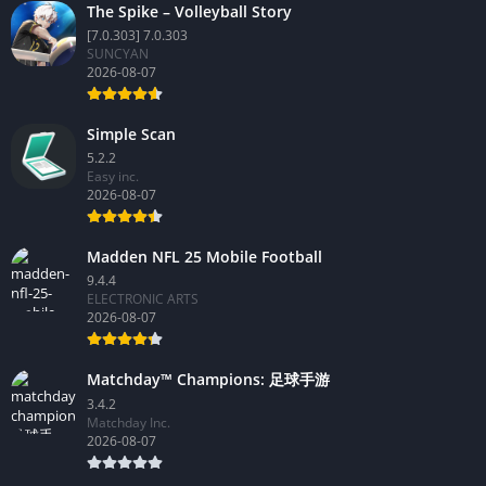
The Spike – Volleyball Story
[7.0.303] 7.0.303
SUNCYAN
2026-08-07
Simple Scan
5.2.2
Easy inc.
2026-08-07
Madden NFL 25 Mobile Football
9.4.4
ELECTRONIC ARTS
2026-08-07
Matchday™ Champions: 足球手游
3.4.2
Matchday Inc.
2026-08-07