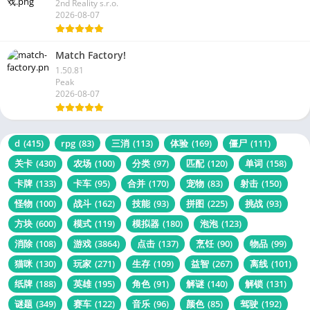
2nd Reality s.r.o.
2026-08-07
Match Factory!
1.50.81
Peak
2026-08-07
d
(415)
rpg
(83)
三消
(113)
体验
(169)
僵尸
(111)
关卡
(430)
农场
(100)
分类
(97)
匹配
(120)
单词
(158)
卡牌
(133)
卡车
(95)
合并
(170)
宠物
(83)
射击
(150)
怪物
(100)
战斗
(162)
技能
(93)
拼图
(225)
挑战
(93)
方块
(600)
模式
(119)
模拟器
(180)
泡泡
(123)
消除
(108)
游戏
(3864)
点击
(137)
烹饪
(90)
物品
(99)
猫咪
(130)
玩家
(271)
生存
(109)
益智
(267)
离线
(101)
纸牌
(188)
英雄
(195)
角色
(91)
解谜
(140)
解锁
(131)
谜题
(349)
赛车
(122)
音乐
(96)
颜色
(85)
驾驶
(192)