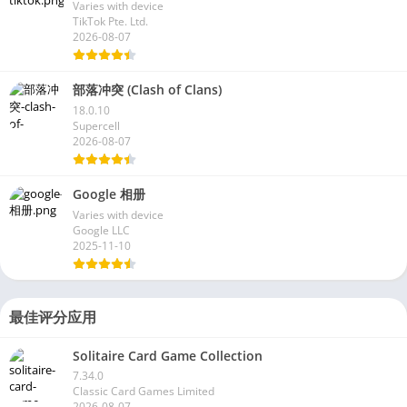
Varies with device
TikTok Pte. Ltd.
2026-08-07
部落冲突 (Clash of Clans)
18.0.10
Supercell
2026-08-07
Google 相册
Varies with device
Google LLC
2025-11-10
最佳评分应用
Solitaire Card Game Collection
7.34.0
Classic Card Games Limited
2026-08-07