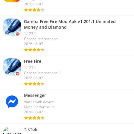
2026-08-07
Garena Free Fire Mod Apk v1.201.1 Unlimited
Money and Diamond
1.123.1
Garena International I
2026-08-07
Free Fire
1.123.1
Garena International I
2026-08-07
Messenger
Varies with device
Meta Platforms Inc.
2026-08-07
TikTok