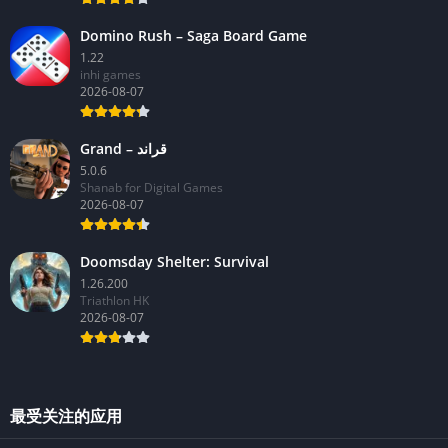
Domino Rush – Saga Board Game
1.22
inhi games
2026-08-07
Grand – قراند
5.0.6
Shanab for Digital Games
2026-08-07
Doomsday Shelter: Survival
1.26.200
Triathlon HK
2026-08-07
最受关注的应用