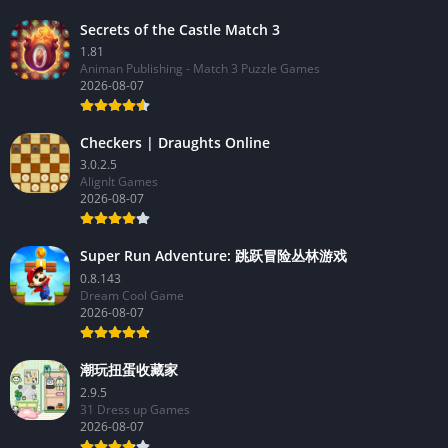
Secrets of the Castle Match 3
1.81
Animan Publishing - Match 3 Puzzle Games
2026-08-07
Checkers | Draughts Online
3.0.2.5
AlignIt Games
2026-08-07
Super Run Adventure: 跳跃冒险丛林游戏
0.8.143
Dream Cool Game
2026-08-07
潮玩扭蛋收藏家
2.9.5
31 Dress up Games
2026-08-07