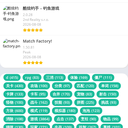
2026-08-08
酷炫钓手 – 钓鱼游戏
2.0.28
2nd Reality s.r.o.
2026-08-08
Match Factory!
1.50.81
Peak
2026-08-08
d
(415)
rpg
(83)
三消
(113)
体验
(169)
僵尸
(111)
关卡
(430)
农场
(100)
分类
(97)
匹配
(120)
单词
(158)
卡牌
(133)
卡车
(95)
合并
(170)
宠物
(83)
射击
(150)
怪物
(100)
战斗
(162)
技能
(93)
拼图
(225)
挑战
(93)
方块
(600)
模式
(119)
模拟器
(180)
泡泡
(123)