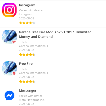
Instagram
Varies with device
Instagram
2026-08-08
Garena Free Fire Mod Apk v1.201.1 Unlimited
Money and Diamond
1.123.1
Garena International I
2026-08-08
Free Fire
1.123.1
Garena International I
2026-08-08
Messenger
Varies with device