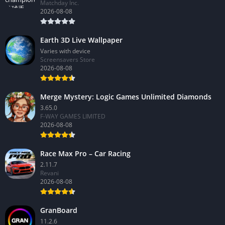
3.4.2
Matchday Inc.
2026-08-08
Earth 3D Live Wallpaper
Varies with device
Screensavers Store
2026-08-08
Merge Mystery: Logic Games Unlimited Diamonds
3.65.0
F-WAY GAMES LIMITED
2026-08-08
Race Max Pro – Car Racing
2.11.7
Revani
2026-08-08