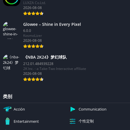
GranBoard
11.2.6
LUXZA Co.Ltd.
2026-08-08
Glowee – Shine in Every Pixel
6.0.0
KosmoLizer
2026-08-08
《NBA 2K24》梦幻球队
212.01.484939228
2K Inc. - a Take-Two Interactive affiliate
2026-08-08
类别
Acción
Communication