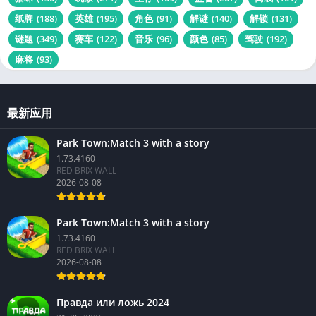
消除
(108)
游戏
(3864)
点击
(137)
烹饪
(90)
物品
(99)
猫咪
(130)
玩家
(271)
生存
(109)
益智
(267)
离线
(101)
纸牌
(188)
英雄
(195)
角色
(91)
解谜
(140)
解锁
(131)
谜题
(349)
赛车
(122)
音乐
(96)
颜色
(85)
驾驶
(192)
麻将
(93)
最新应用
Park Town:Match 3 with a story
1.73.4160
RED BRIX WALL
2026-08-08
Park Town:Match 3 with a story
1.73.4160
RED BRIX WALL
2026-08-08