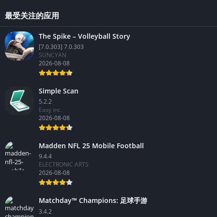
最受关注的应用
The Spike – Volleyball Story
[7.0.303] 7.0.303
SUNCYAN
2026-08-08
Simple Scan
5.2.2
Easy inc.
2026-08-08
Madden NFL 25 Mobile Football
9.4.4
ELECTRONIC ARTS
2026-08-08
Matchday™ Champions: 足球手游