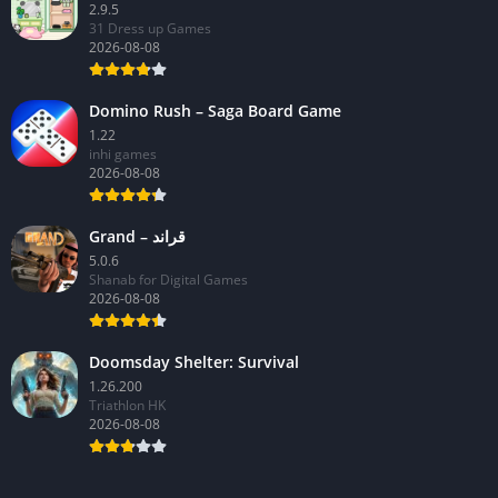
潮玩扭蛋收藏家
2.9.5
31 Dress up Games
2026-08-08
Domino Rush – Saga Board Game
1.22
inhi games
2026-08-08
Grand – قراند
5.0.6
Shanab for Digital Games
2026-08-08
Doomsday Shelter: Survival
1.26.200
Triathlon HK
2026-08-08