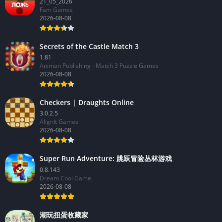
Правда или ложь 2024
21_05_2026
Fam Games
2026-08-08
Secrets of the Castle Match 3
1.81
Animan Publishing - Match 3 Puzzle Games
2026-08-08
Checkers | Draughts Online
3.0.2.5
AlignIt Games
2026-08-08
Super Run Adventure: 跳跃冒险丛林游戏
0.8.143
Dream Cool Game
2026-08-08