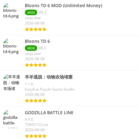
Bloons TD 6 MOD (Unlimited Money)
49.2
MOD
ninja kiwi
2026-08-08
Bloons TD 6
49.2
MOD
ninja kiwi
2026-08-08
羊羊逃脱：动物农场堵塞
1.1.6
EasyFun Puzzle Game Studio
2026-08-08
GODZILLA BATTLE LINE
4.9.0
TOHO CO.Ltd