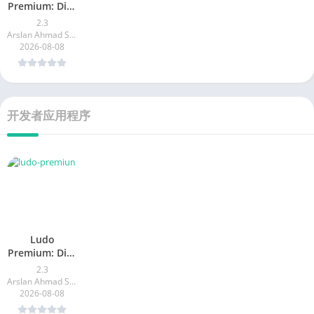
Ludo
Premium: Dice
Board Game
2.3
Arslan Ahmad Solutions
2026-08-08
开发者应用程序
Ludo
Premium: Dice
Board Game
2.3
Arslan Ahmad Solutions