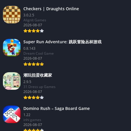
Checkers | Draughts Online
3.0.2.5
AlignIt Games
2026-08-07
Super Run Adventure: 跳跃冒险丛林游戏
0.8.143
Dream Cool Game
2026-08-07
潮玩扭蛋收藏家
2.9.5
31 Dress up Games
2026-08-07
Domino Rush – Saga Board Game
1.22
inhi games
2026-08-07