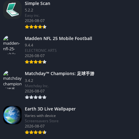
Simple Scan
5.2.2
Easy inc.
2026-08-07
Madden NFL 25 Mobile Football
9.4.4
ELECTRONIC ARTS
2026-08-07
Matchday™ Champions: 足球手游
3.4.2
Matchday Inc.
2026-08-07
Earth 3D Live Wallpaper
Varies with device
Screensavers Store
2026-08-07