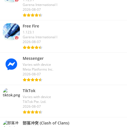
Garena International I
2026-08-07
Free Fire
1.123.1
Garena International I
2026-08-07
Messenger
Varies with device
Meta Platforms Inc.
2026-08-07
TikTok
Varies with device
TikTok Pte. Ltd.
2026-08-07
部落冲突 (Clash of Clans)