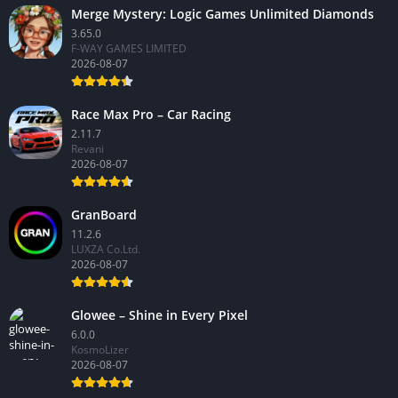
Merge Mystery: Logic Games Unlimited Diamonds
3.65.0
F-WAY GAMES LIMITED
2026-08-07
Race Max Pro – Car Racing
2.11.7
Revani
2026-08-07
GranBoard
11.2.6
LUXZA Co.Ltd.
2026-08-07
Glowee – Shine in Every Pixel
6.0.0
KosmoLizer
2026-08-07