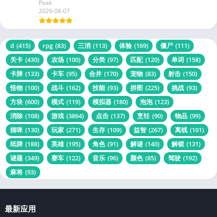
Peak
2026-08-07
d
(415)
rpg
(83)
三消
(113)
体验
(169)
僵尸
(111)
关卡
(430)
农场
(100)
分类
(97)
匹配
(120)
单词
(158)
卡牌
(133)
卡车
(95)
合并
(170)
宠物
(83)
射击
(150)
怪物
(100)
战斗
(162)
技能
(93)
拼图
(225)
挑战
(93)
方块
(600)
模式
(119)
模拟器
(180)
泡泡
(123)
消除
(108)
游戏
(3864)
点击
(137)
烹饪
(90)
物品
(99)
猫咪
(130)
玩家
(271)
生存
(109)
益智
(267)
离线
(101)
纸牌
(188)
英雄
(195)
角色
(91)
解谜
(140)
解锁
(131)
谜题
(349)
赛车
(122)
音乐
(96)
颜色
(85)
驾驶
(192)
麻将
(93)
最新应用