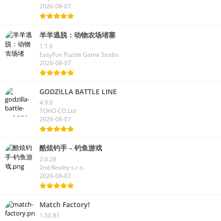
2026-08-07
羊羊逃脱：动物农场堵塞
1.1.6
EasyFun Puzzle Game Studio
2026-08-07
GODZILLA BATTLE LINE
4.9.0
TOHO CO.Ltd
2026-08-07
酷炫钓手 – 钓鱼游戏
2.0.28
2nd Reality s.r.o.
2026-08-07
Match Factory!
1.50.81