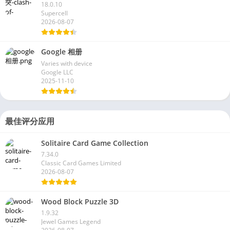
18.0.10
Supercell
2026-08-07
Google 相册
Varies with device
Google LLC
2025-11-10
最佳评分应用
Solitaire Card Game Collection
7.34.0
Classic Card Games Limited
2026-08-07
Wood Block Puzzle 3D
1.9.32
Jewel Games Legend