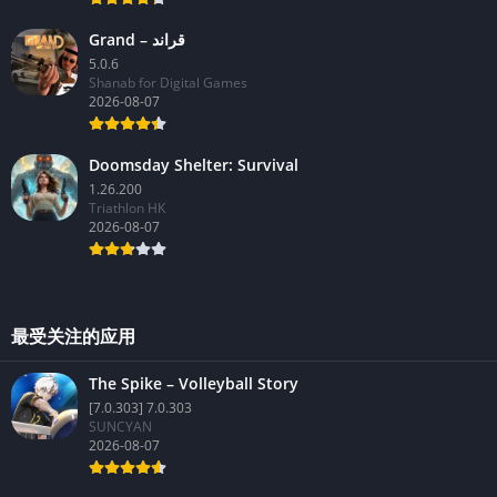
Grand – قراند
5.0.6
Shanab for Digital Games
2026-08-07
Doomsday Shelter: Survival
1.26.200
Triathlon HK
2026-08-07
最受关注的应用
The Spike – Volleyball Story
[7.0.303] 7.0.303
SUNCYAN
2026-08-07