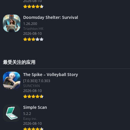
2026-08-10
Doomsday Shelter: Survival
1.26.200
Triathlon HK
2026-08-10
最受关注的应用
The Spike – Volleyball Story
[7.0.303] 7.0.303
SUNCYAN
2026-08-10
Simple Scan
5.2.2
Easy inc.
2026-08-10