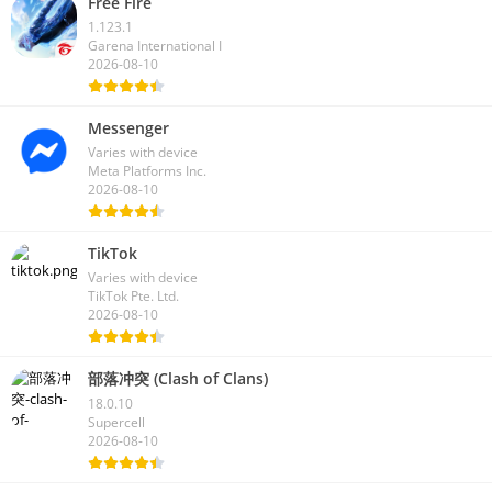
Free Fire
1.123.1
Garena International I
2026-08-10
Messenger
Varies with device
Meta Platforms Inc.
2026-08-10
TikTok
Varies with device
TikTok Pte. Ltd.
2026-08-10
部落冲突 (Clash of Clans)
18.0.10
Supercell
2026-08-10