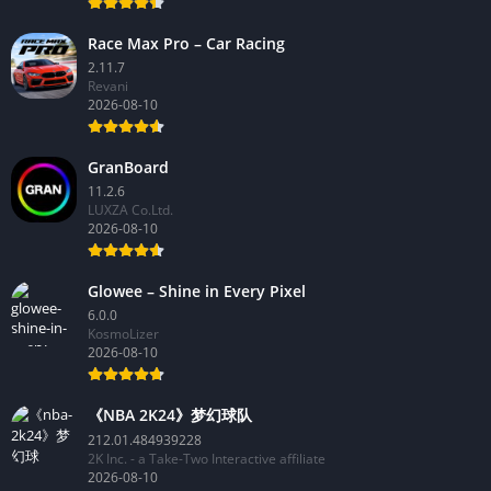
Race Max Pro – Car Racing
2.11.7
Revani
2026-08-10
GranBoard
11.2.6
LUXZA Co.Ltd.
2026-08-10
Glowee – Shine in Every Pixel
6.0.0
KosmoLizer
2026-08-10
《NBA 2K24》梦幻球队
212.01.484939228
2K Inc. - a Take-Two Interactive affiliate
2026-08-10