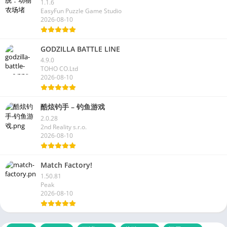
1.1.6
EasyFun Puzzle Game Studio
2026-08-10
GODZILLA BATTLE LINE
4.9.0
TOHO CO.Ltd
2026-08-10
酷炫钓手 – 钓鱼游戏
2.0.28
2nd Reality s.r.o.
2026-08-10
Match Factory!
1.50.81
Peak
2026-08-10