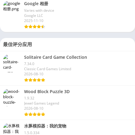
Google 相册
Varies with device
Google LLC
2025-11-10
最佳评分应用
Solitaire Card Game Collection
7.34.0
Classic Card Games Limited
2026-08-10
Wood Block Puzzle 3D
1.9.32
Jewel Games Legend
2026-08-10
水豚模拟器：我的宠物
1.5.0.334