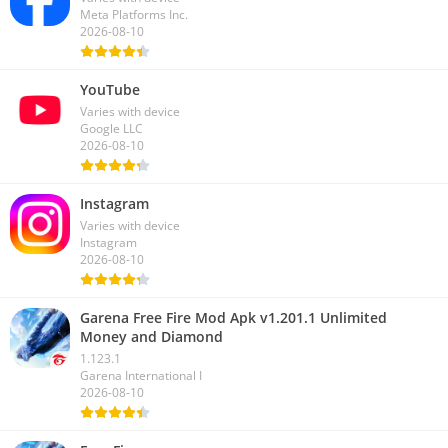
Meta Platforms Inc.
2026-08-10
YouTube
Varies with device
Google LLC
2026-08-10
Instagram
Varies with device
Instagram
2026-08-10
Garena Free Fire Mod Apk v1.201.1 Unlimited
Money and Diamond
1.123.1
Garena International I
2026-08-10