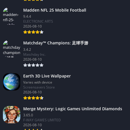
Madden NFL 25 Mobile Football
9.4.4
ELECTRONIC ARTS
2026-08-10
Matchday™ Champions: 足球手游
3.4.2
Matchday Inc.
2026-08-10
Earth 3D Live Wallpaper
Varies with device
Screensavers Store
2026-08-10
Merge Mystery: Logic Games Unlimited Diamonds
3.65.0
F-WAY GAMES LIMITED
2026-08-10