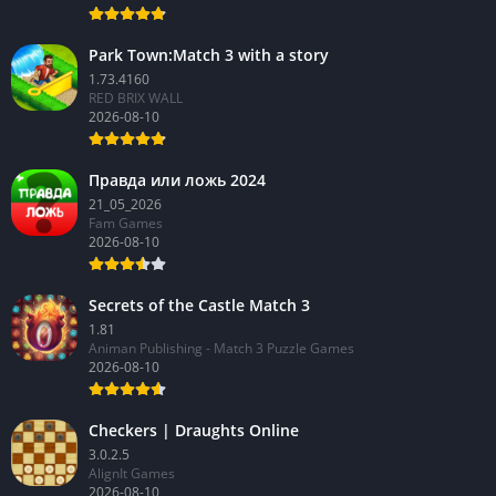
Park Town:Match 3 with a story
1.73.4160
RED BRIX WALL
2026-08-10
Правда или ложь 2024
21_05_2026
Fam Games
2026-08-10
Secrets of the Castle Match 3
1.81
Animan Publishing - Match 3 Puzzle Games
2026-08-10
Checkers | Draughts Online
3.0.2.5
AlignIt Games
2026-08-10