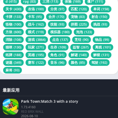
d
(415)
rpg
(83)
三消
(113)
体验
(169)
僵尸
(111)
关卡
(430)
农场
(100)
分类
(97)
匹配
(120)
单词
(158)
卡牌
(133)
卡车
(95)
合并
(170)
宠物
(83)
射击
(150)
怪物
(100)
战斗
(162)
技能
(93)
拼图
(225)
挑战
(93)
方块
(600)
模式
(119)
模拟器
(180)
泡泡
(123)
消除
(108)
游戏
(3864)
点击
(137)
烹饪
(90)
物品
(99)
猫咪
(130)
玩家
(271)
生存
(109)
益智
(267)
离线
(101)
纸牌
(188)
英雄
(195)
角色
(91)
解谜
(140)
解锁
(131)
谜题
(349)
赛车
(122)
音乐
(96)
颜色
(85)
驾驶
(192)
麻将
(93)
最新应用
Park Town:Match 3 with a story
1.73.4160
RED BRIX WALL
2026-08-10