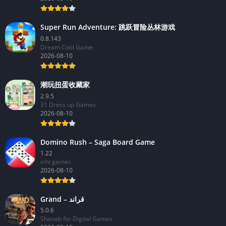
Super Run Adventure: 跳跃冒险丛林游戏
0.8.143
Dream Cool Game
2026-08-10
潮玩扭蛋收藏家
2.9.5
31 Dress up Games
2026-08-10
Domino Rush – Saga Board Game
1.22
inhi games
2026-08-10
Grand – قراند
5.0.6
Shanab for Digital Games