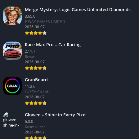
Merge Mystery: Logic Games Unlimited Diamonds
3.65.0
F-WAY GAMES LIMITED
2026-08-07
Race Max Pro – Car Racing
2.11.7
Revani
2026-08-07
GranBoard
11.2.6
LUXZA Co.Ltd.
2026-08-07
Glowee – Shine in Every Pixel
6.0.0
KosmoLizer
2026-08-07