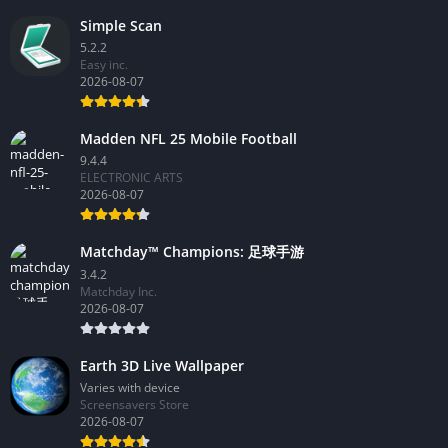
Simple Scan
5.2.2
Easy inc.
2026-08-07
Madden NFL 25 Mobile Football
9.4.4
ELECTRONIC ARTS
2026-08-07
Matchday™ Champions: 足球手游
3.4.2
Matchday Inc.
2026-08-07
Earth 3D Live Wallpaper
Varies with device
Screensavers Store
2026-08-07