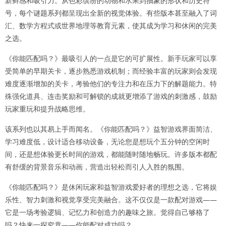
新鲜感和吸引力。从色彩缤纷的动物和水果到抽象的形状和历史符
号，每个谜题系列都呈现出全新的视觉体验。有些版本甚至融入了词
汇、数学方程式或世界地理等教育元素，使其成为学习和休闲的完美
之选。
《你能匹配吗？》最吸引人的一点是它的可扩展性。新手玩家可以享
受简单的早期关卡，逐步熟悉游戏机制；而经验丰富的玩家则会发现
难度逐渐增加的关卡，考验他们的专注力和在压力下的解题能力。特
殊强化道具、连击奖励和可解锁的成就更增添了游戏的刺激感，鼓励
玩家重玩和提升战略思维。
该系列也以其易上手而闻名。《你能匹配吗？》益智游戏界面简洁、
学习难度低，设计适合移动设备，无论您是想玩个五分钟的空闲时
间，还是想体验更长时间的游戏，都能随时随地畅玩。许多版本都配
有舒缓的背景音乐和动画，营造出轻松而引人入胜的氛围。
《你能匹配吗？》是休闲玩家和益智游戏爱好者的理想之选，它将娱
乐性、智力刺激和视觉享受完美融合。这不仅仅是一款配对游戏——
它是一场考验逻辑、记忆力和创造力的趣味之旅。觉得自己够格了
吗？快来一探究竟——你能配对成功吗？