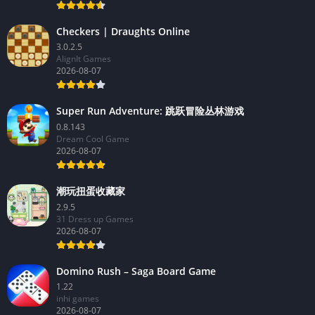
Checkers | Draughts Online
3.0.2.5
AlignIt Games
2026-08-07
Super Run Adventure: 跳跃冒险丛林游戏
0.8.143
Dream Cool Game
2026-08-07
潮玩扭蛋收藏家
2.9.5
31 Dress up Games
2026-08-07
Domino Rush – Saga Board Game
1.22
inhi games
2026-08-07