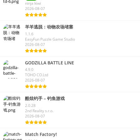
ninja kiwi
2026-08-07
羊羊逃脱：动物农场堵塞
1.1.6
EasyFun Puzzle Game Studio
2026-08-07
GODZILLA BATTLE LINE
4.9.0
TOHO CO.Ltd
2026-08-07
酷炫钓手 – 钓鱼游戏
2.0.28
2nd Reality s.r.o.
2026-08-07
Match Factory!