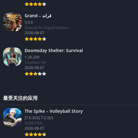
Grand – قراند
5.0.6
Shanab for Digital Games
2026-08-07
Doomsday Shelter: Survival
1.26.200
Triathlon HK
2026-08-07
最受关注的应用
The Spike – Volleyball Story
[7.0.303] 7.0.303
SUNCYAN
2026-08-07