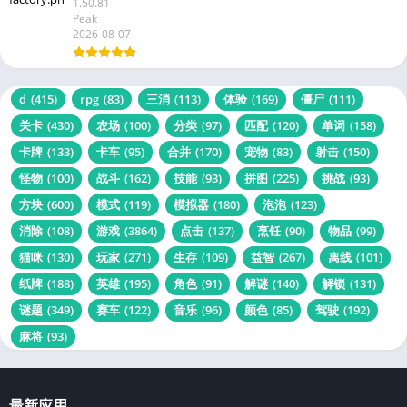
1.50.81
Peak
2026-08-07
d
(415)
rpg
(83)
三消
(113)
体验
(169)
僵尸
(111)
关卡
(430)
农场
(100)
分类
(97)
匹配
(120)
单词
(158)
卡牌
(133)
卡车
(95)
合并
(170)
宠物
(83)
射击
(150)
怪物
(100)
战斗
(162)
技能
(93)
拼图
(225)
挑战
(93)
方块
(600)
模式
(119)
模拟器
(180)
泡泡
(123)
消除
(108)
游戏
(3864)
点击
(137)
烹饪
(90)
物品
(99)
猫咪
(130)
玩家
(271)
生存
(109)
益智
(267)
离线
(101)
纸牌
(188)
英雄
(195)
角色
(91)
解谜
(140)
解锁
(131)
谜题
(349)
赛车
(122)
音乐
(96)
颜色
(85)
驾驶
(192)
麻将
(93)
最新应用