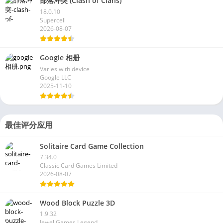
部落冲突 (Clash of Clans)
18.0.10
Supercell
2026-08-07
Google 相册
Varies with device
Google LLC
2025-11-10
最佳评分应用
Solitaire Card Game Collection
7.34.0
Classic Card Games Limited
2026-08-07
Wood Block Puzzle 3D
1.9.32
Jewel Games Legend