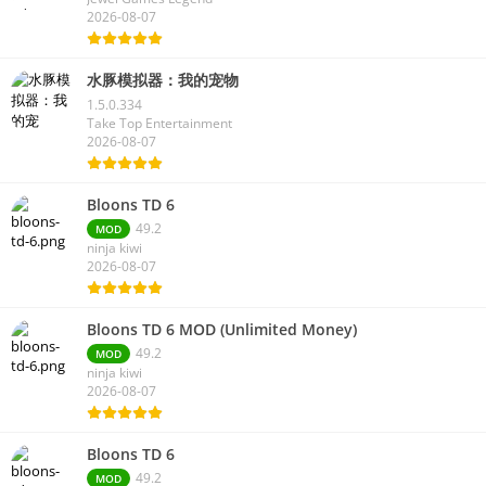
2026-08-07
水豚模拟器：我的宠物
1.5.0.334
Take Top Entertainment
2026-08-07
Bloons TD 6
49.2
MOD
ninja kiwi
2026-08-07
Bloons TD 6 MOD (Unlimited Money)
49.2
MOD
ninja kiwi
2026-08-07
Bloons TD 6
49.2
MOD