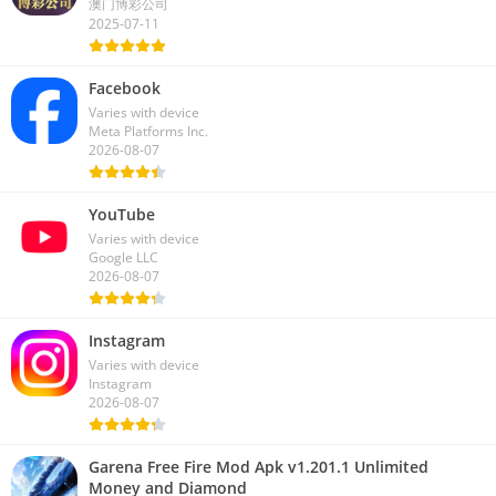
澳门博彩公司
2025-07-11
Facebook
Varies with device
Meta Platforms Inc.
2026-08-07
YouTube
Varies with device
Google LLC
2026-08-07
Instagram
Varies with device
Instagram
2026-08-07
Garena Free Fire Mod Apk v1.201.1 Unlimited
Money and Diamond