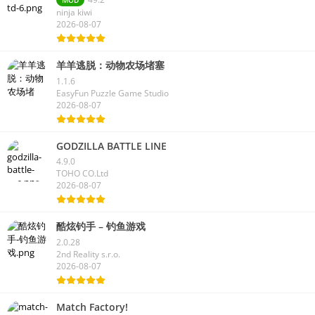
MOD
ninja kiwi
2026-08-07
羊羊逃脱：动物农场堵塞
1.1.6
EasyFun Puzzle Game Studio
2026-08-07
GODZILLA BATTLE LINE
4.9.0
TOHO CO.Ltd
2026-08-07
酷炫钓手 – 钓鱼游戏
2.0.28
2nd Reality s.r.o.
2026-08-07
Match Factory!