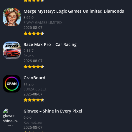
Merge Mystery: Logic Games Unlimited Diamonds
3.65.0
F-WAY GAMES LIMITED
2026-08-07
Race Max Pro – Car Racing
2.11.7
Revani
2026-08-07
GranBoard
11.2.6
LUXZA Co.Ltd.
2026-08-07
Glowee – Shine in Every Pixel
6.0.0
KosmoLizer
2026-08-07