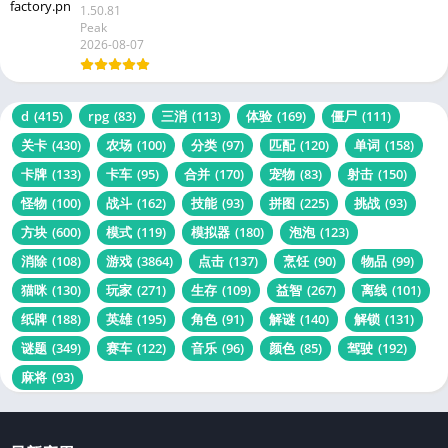
1.50.81
Peak
2026-08-07
d
(415)
rpg
(83)
三消
(113)
体验
(169)
僵尸
(111)
关卡
(430)
农场
(100)
分类
(97)
匹配
(120)
单词
(158)
卡牌
(133)
卡车
(95)
合并
(170)
宠物
(83)
射击
(150)
怪物
(100)
战斗
(162)
技能
(93)
拼图
(225)
挑战
(93)
方块
(600)
模式
(119)
模拟器
(180)
泡泡
(123)
消除
(108)
游戏
(3864)
点击
(137)
烹饪
(90)
物品
(99)
猫咪
(130)
玩家
(271)
生存
(109)
益智
(267)
离线
(101)
纸牌
(188)
英雄
(195)
角色
(91)
解谜
(140)
解锁
(131)
谜题
(349)
赛车
(122)
音乐
(96)
颜色
(85)
驾驶
(192)
麻将
(93)