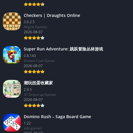
Checkers | Draughts Online
3.0.2.5
AlignIt Games
2026-08-07
Super Run Adventure: 跳跃冒险丛林游戏
0.8.143
Dream Cool Game
2026-08-07
潮玩扭蛋收藏家
2.9.5
31 Dress up Games
2026-08-07
Domino Rush – Saga Board Game
1.22
inhi games