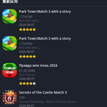
最新应用
Park Town:Match 3 with a story
1.73.4160
RED BRIX WALL
2026-08-07
Park Town:Match 3 with a story
1.73.4160
RED BRIX WALL
2026-08-07
Правда или ложь 2024
21_05_2026
Fam Games
2026-08-07
Secrets of the Castle Match 3
1.81
Animan Publishing - Match 3 Puzzle Games
2026-08-07