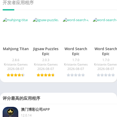
开发者应用程序
Mahjong Titan
Jigsaw Puzzles
Word Search
Word Searc
Epic
Epic
Epic
2.8.6
2.0.3
1.7.0
1.7.0
Kristanix Games
Kristanix Games
Kristanix Games
Kristanix Game
2026-08-07
2026-08-07
2026-08-07
2026-08-07
评分最高的应用程序
澳门博彩公司APP
12.0.14