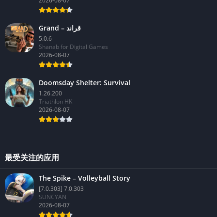
2026-08-07
Grand – قراند
5.0.6
Shanab for Digital Games
2026-08-07
Doomsday Shelter: Survival
1.26.200
Triathlon HK
2026-08-07
最受关注的应用
The Spike – Volleyball Story
[7.0.303] 7.0.303
SUNCYAN
2026-08-07