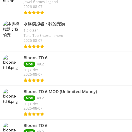
Jewel Games Legend
2026-08-07
水豚模拟器：我的宠物
1.5.0.334
Take Top Entertainment
2026-08-07
Bloons TD 6
49.2
MOD
ninja kiwi
2026-08-07
Bloons TD 6 MOD (Unlimited Money)
49.2
MOD
ninja kiwi
2026-08-07
Bloons TD 6
49.2