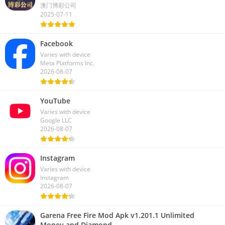
澳门博彩公司
2025-07-11
Facebook
Varies with device
Meta Platforms Inc.
2026-08-07
YouTube
Varies with device
Google LLC
2026-08-07
Instagram
Varies with device
Instagram
2026-08-07
Garena Free Fire Mod Apk v1.201.1 Unlimited
Money and Diamond