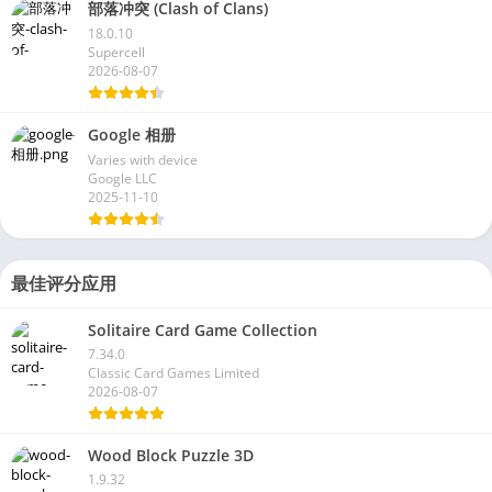
部落冲突 (Clash of Clans)
18.0.10
Supercell
2026-08-07
Google 相册
Varies with device
Google LLC
2025-11-10
最佳评分应用
Solitaire Card Game Collection
7.34.0
Classic Card Games Limited
2026-08-07
Wood Block Puzzle 3D
1.9.32