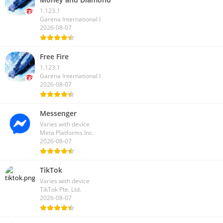
1.123.1
Garena International I
2026-08-07
Free Fire
1.123.1
Garena International I
2026-08-07
Messenger
Varies with device
Meta Platforms Inc.
2026-08-07
TikTok
Varies with device
TikTok Pte. Ltd.
2026-08-07