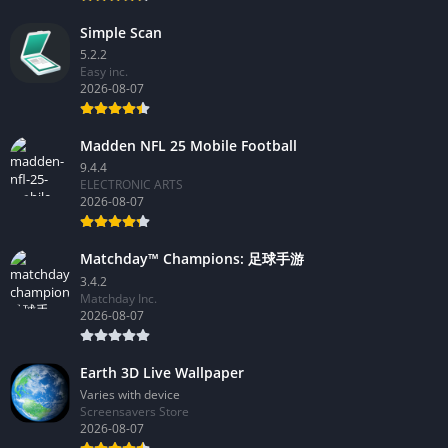
Simple Scan
5.2.2
Easy inc.
2026-08-07
Madden NFL 25 Mobile Football
9.4.4
ELECTRONIC ARTS
2026-08-07
Matchday™ Champions: 足球手游
3.4.2
Matchday Inc.
2026-08-07
Earth 3D Live Wallpaper
Varies with device
Screensavers Store
2026-08-07