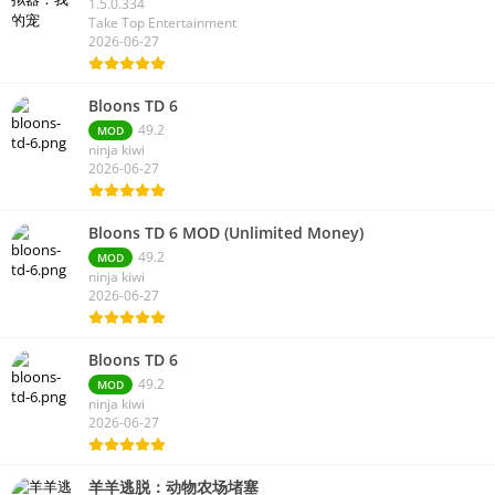
1.5.0.334
Take Top Entertainment
2026-06-27
Bloons TD 6
49.2
MOD
ninja kiwi
2026-06-27
Bloons TD 6 MOD (Unlimited Money)
49.2
MOD
ninja kiwi
2026-06-27
Bloons TD 6
49.2
MOD
ninja kiwi
2026-06-27
羊羊逃脱：动物农场堵塞