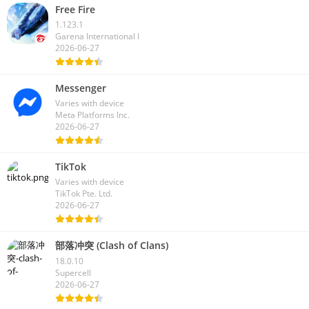
Free Fire
1.123.1
Garena International I
2026-06-27
Messenger
Varies with device
Meta Platforms Inc.
2026-06-27
TikTok
Varies with device
TikTok Pte. Ltd.
2026-06-27
部落冲突 (Clash of Clans)
18.0.10
Supercell
2026-06-27