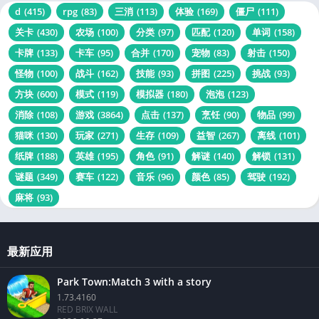
d
(415)
rpg
(83)
三消
(113)
体验
(169)
僵尸
(111)
关卡
(430)
农场
(100)
分类
(97)
匹配
(120)
单词
(158)
卡牌
(133)
卡车
(95)
合并
(170)
宠物
(83)
射击
(150)
怪物
(100)
战斗
(162)
技能
(93)
拼图
(225)
挑战
(93)
方块
(600)
模式
(119)
模拟器
(180)
泡泡
(123)
消除
(108)
游戏
(3864)
点击
(137)
烹饪
(90)
物品
(99)
猫咪
(130)
玩家
(271)
生存
(109)
益智
(267)
离线
(101)
纸牌
(188)
英雄
(195)
角色
(91)
解谜
(140)
解锁
(131)
谜题
(349)
赛车
(122)
音乐
(96)
颜色
(85)
驾驶
(192)
麻将
(93)
最新应用
Park Town:Match 3 with a story
1.73.4160
RED BRIX WALL