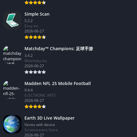
Simple Scan
5.2.2
Easy inc.
2026-06-27
Matchday™ Champions: 足球手游
3.4.2
Matchday Inc.
2026-06-27
Madden NFL 25 Mobile Football
9.4.4
ELECTRONIC ARTS
2026-06-27
Earth 3D Live Wallpaper
Varies with device
Screensavers Store
2026-06-27