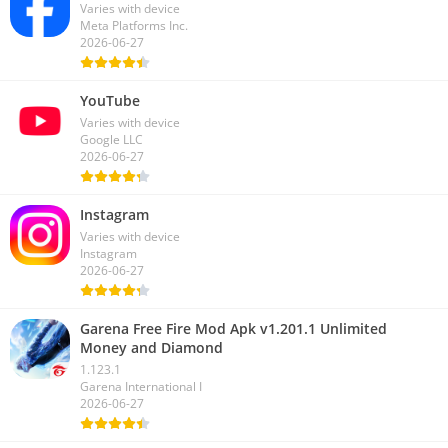
Varies with device
Meta Platforms Inc.
2026-06-27
YouTube
Varies with device
Google LLC
2026-06-27
Instagram
Varies with device
Instagram
2026-06-27
Garena Free Fire Mod Apk v1.201.1 Unlimited
Money and Diamond
1.123.1
Garena International I
2026-06-27