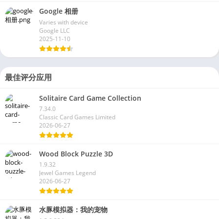
Google 相册
Varies with device
Google LLC
2025-11-10
最佳评分应用
Solitaire Card Game Collection
7.34.0
Classic Card Games Limited
2026-06-27
Wood Block Puzzle 3D
1.9.32
Jewel Games Legend
2026-06-27
水豚模拟器：我的宠物