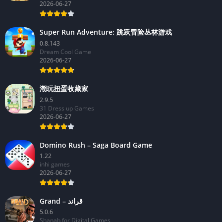
2026-06-27
Super Run Adventure: 跳跃冒险丛林游戏
0.8.143
Dream Cool Game
2026-06-27
潮玩扭蛋收藏家
2.9.5
31 Dress up Games
2026-06-27
Domino Rush – Saga Board Game
1.22
inhi games
2026-06-27
Grand – قراند
5.0.6
Shanab for Digital Games