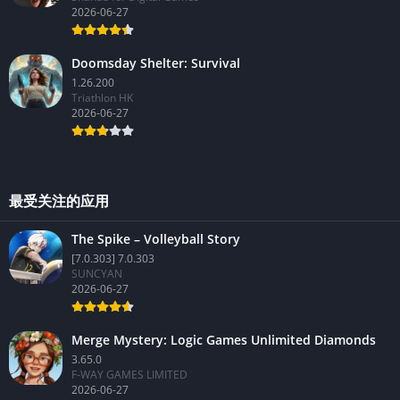
2026-06-27
Doomsday Shelter: Survival
1.26.200
Triathlon HK
2026-06-27
最受关注的应用
The Spike – Volleyball Story
[7.0.303] 7.0.303
SUNCYAN
2026-06-27
Merge Mystery: Logic Games Unlimited Diamonds
3.65.0
F-WAY GAMES LIMITED
2026-06-27