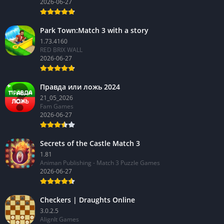
2026-06-27
Park Town:Match 3 with a story
1.73.4160
RED BRIX WALL
2026-06-27
Правда или ложь 2024
21_05_2026
Fam Games
2026-06-27
Secrets of the Castle Match 3
1.81
Animan Publishing - Match 3 Puzzle Games
2026-06-27
Checkers | Draughts Online
3.0.2.5
AlignIt Games