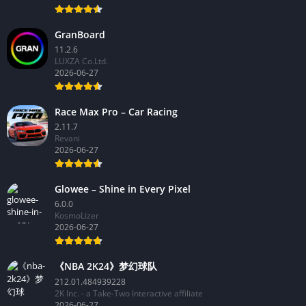
GranBoard
11.2.6
LUXZA Co.Ltd.
2026-06-27
Race Max Pro – Car Racing
2.11.7
Revani
2026-06-27
Glowee – Shine in Every Pixel
6.0.0
KosmoLizer
2026-06-27
《NBA 2K24》梦幻球队
212.01.484939228
2K Inc. - a Take-Two Interactive affiliate
2026-06-27