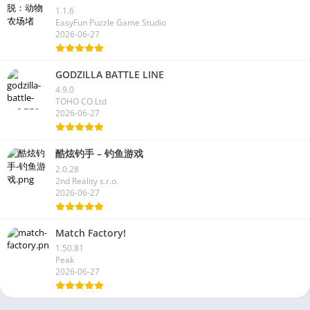
1.1.6
EasyFun Puzzle Game Studio
2026-06-27
GODZILLA BATTLE LINE
4.9.0
TOHO CO.Ltd
2026-06-27
酷炫钓手 – 钓鱼游戏
2.0.28
2nd Reality s.r.o.
2026-06-27
Match Factory!
1.50.81
Peak
2026-06-27