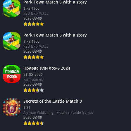
Park Town:Match 3 with a story
1.73.4160
RED BRIX WALL
2026-08-09
Park Town:Match 3 with a story
1.73.4160
RED BRIX WALL
2026-08-09
Правда или ложь 2024
21_05_2026
Fam Games
2026-08-09
Secrets of the Castle Match 3
1.81
Animan Publishing - Match 3 Puzzle Games
2026-08-09