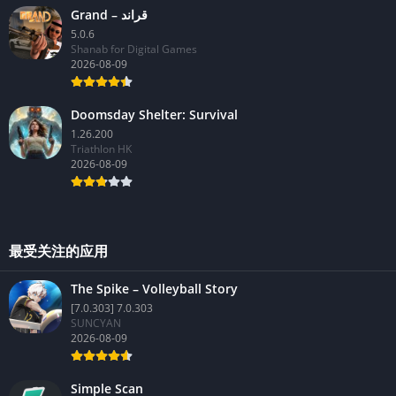
Grand – قراند
5.0.6
Shanab for Digital Games
2026-08-09
Doomsday Shelter: Survival
1.26.200
Triathlon HK
2026-08-09
最受关注的应用
The Spike – Volleyball Story
[7.0.303] 7.0.303
SUNCYAN
2026-08-09
Simple Scan