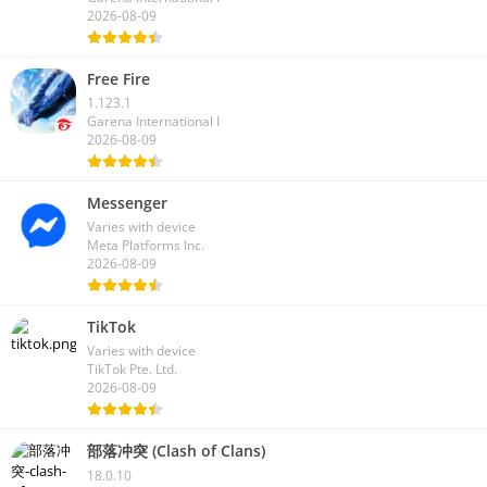
2026-08-09
Free Fire
1.123.1
Garena International I
2026-08-09
Messenger
Varies with device
Meta Platforms Inc.
2026-08-09
TikTok
Varies with device
TikTok Pte. Ltd.
2026-08-09
部落冲突 (Clash of Clans)
18.0.10