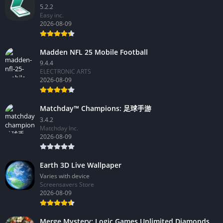
5.2.2
Easy inc.
2026-08-09
Madden NFL 25 Mobile Football
9.4.4
ELECTRONIC ARTS
2026-08-09
Matchday™ Champions: 足球手游
3.4.2
Matchday Inc.
2026-08-09
Earth 3D Live Wallpaper
Varies with device
Screensavers Store
2026-08-09
Merge Mystery: Logic Games Unlimited Diamonds