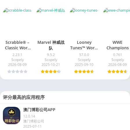
Scrabble® –
Marvel 神威战
Looney
WWE
Classic Word
Tunes™ World
Champions
队
Game
of Mayhem
2.23.1
9.5.2
57.0.0
0.761
Scopely
Scopely
Scopely
Scopely
2026-08-09
2025-10-21
2025-09-10
2026-08-09
评分最高的应用程序
澳门博彩公司APP
12.0.14
澳门博彩公司
2025-07-11