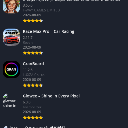
3.65.0
F-WAY GAMES LIMITED
2026-08-09
Race Max Pro – Car Racing
2.11.7
Revani
2026-08-09
GranBoard
11.2.6
LUXZA Co.Ltd.
2026-08-09
Glowee – Shine in Every Pixel
6.0.0
KosmoLizer
2026-08-09