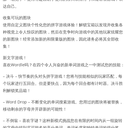
达自己。
收集可玩的图块
使用自定义图块个性化您的拼字游戏体验！解锁宝箱以发现并收集各
种视觉上令人惊叹的图块，然后在竞争时向游戏中的其他玩家炫耀您
的新图块！经常添加新的和限量版的图块，因此请务必将其全部收
集！
新文字游戏！
喜欢Wordle吗？在四个令人兴奋的新单词游戏之一中测试您的技能：
– 决斗 – 快节奏的头对头拼字游戏！您将与技能相似的玩家匹配，每
个玩家进行五回合。但是要快点，因为每个回合都有计时器。决斗胜
利解锁奖品箱！
– Word Drop – 不断变化的单词搜索游戏。您用过的图块将被替换，
移动剩余的字母并开辟新的可能性！
– 不倒翁 – 喜欢字谜？这种新模式挑战您在有限的时间内从一组旋转
的字母中找到尽可能多的高分单词。单词长度和独特单词的得分奖