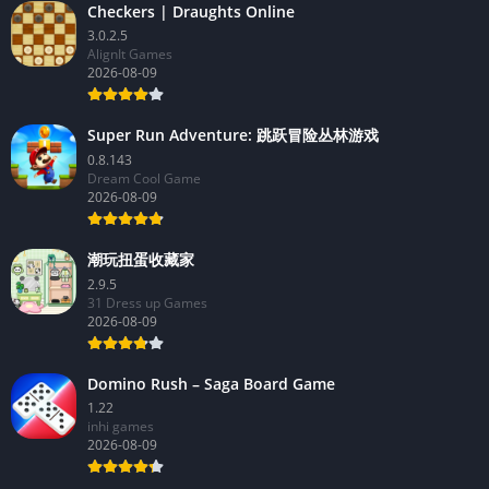
Checkers | Draughts Online
3.0.2.5
AlignIt Games
2026-08-09
Super Run Adventure: 跳跃冒险丛林游戏
0.8.143
Dream Cool Game
2026-08-09
潮玩扭蛋收藏家
2.9.5
31 Dress up Games
2026-08-09
Domino Rush – Saga Board Game
1.22
inhi games
2026-08-09