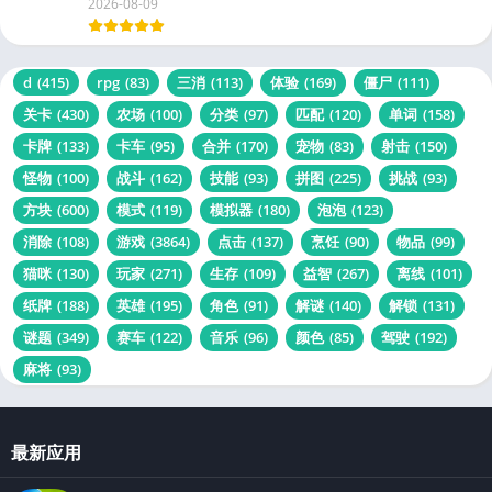
2026-08-09
d
(415)
rpg
(83)
三消
(113)
体验
(169)
僵尸
(111)
关卡
(430)
农场
(100)
分类
(97)
匹配
(120)
单词
(158)
卡牌
(133)
卡车
(95)
合并
(170)
宠物
(83)
射击
(150)
怪物
(100)
战斗
(162)
技能
(93)
拼图
(225)
挑战
(93)
方块
(600)
模式
(119)
模拟器
(180)
泡泡
(123)
消除
(108)
游戏
(3864)
点击
(137)
烹饪
(90)
物品
(99)
猫咪
(130)
玩家
(271)
生存
(109)
益智
(267)
离线
(101)
纸牌
(188)
英雄
(195)
角色
(91)
解谜
(140)
解锁
(131)
谜题
(349)
赛车
(122)
音乐
(96)
颜色
(85)
驾驶
(192)
麻将
(93)
最新应用