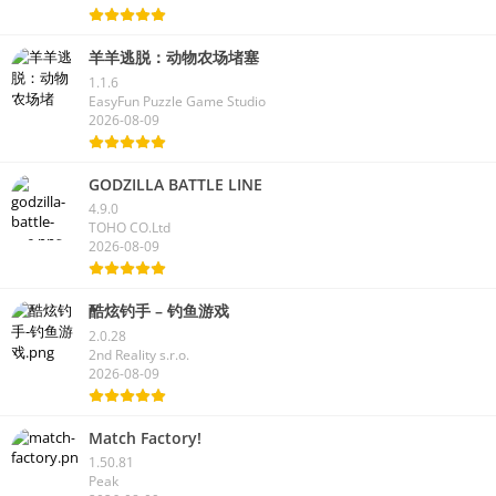
羊羊逃脱：动物农场堵塞
1.1.6
EasyFun Puzzle Game Studio
2026-08-09
GODZILLA BATTLE LINE
4.9.0
TOHO CO.Ltd
2026-08-09
酷炫钓手 – 钓鱼游戏
2.0.28
2nd Reality s.r.o.
2026-08-09
Match Factory!
1.50.81
Peak