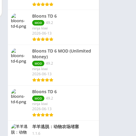
Bloons TD 6
49.2
MOD
ninja kiwi
2026-06-13
Bloons TD 6 MOD (Unlimited
Money)
49.2
MOD
ninja kiwi
2026-06-13
Bloons TD 6
49.2
MOD
ninja kiwi
2026-06-13
羊羊逃脱：动物农场堵塞
1.1.6