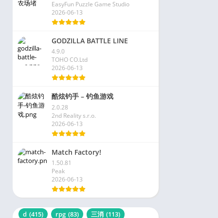
EasyFun Puzzle Game Studio
2026-06-13
GODZILLA BATTLE LINE
4.9.0
TOHO CO.Ltd
2026-06-13
酷炫钓手 – 钓鱼游戏
2.0.28
2nd Reality s.r.o.
2026-06-13
Match Factory!
1.50.81
Peak
2026-06-13
d
(415)
rpg
(83)
三消
(113)