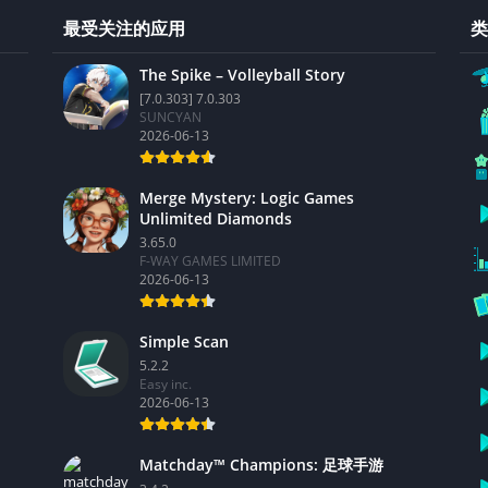
最受关注的应用
类
The Spike – Volleyball Story
[7.0.303] 7.0.303
SUNCYAN
2026-06-13
Merge Mystery: Logic Games
Unlimited Diamonds
3.65.0
F-WAY GAMES LIMITED
2026-06-13
Simple Scan
5.2.2
Easy inc.
2026-06-13
Matchday™ Champions: 足球手游