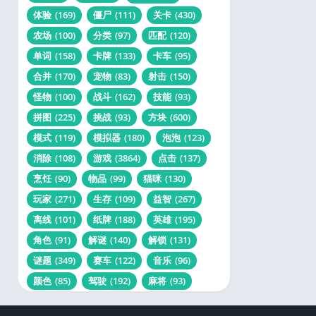
体验
(169)
僵尸
(111)
关卡
(430)
农场
(100)
分类
(97)
匹配
(120)
单词
(158)
卡牌
(133)
卡车
(95)
合并
(170)
宠物
(83)
射击
(150)
怪物
(100)
战斗
(162)
技能
(93)
拼图
(225)
挑战
(93)
方块
(600)
模式
(119)
模拟器
(180)
泡泡
(123)
消除
(108)
游戏
(3864)
点击
(137)
烹饪
(90)
物品
(99)
猫咪
(130)
玩家
(271)
生存
(109)
益智
(267)
离线
(101)
纸牌
(188)
英雄
(195)
角色
(91)
解谜
(140)
解锁
(131)
谜题
(349)
赛车
(122)
音乐
(96)
颜色
(85)
驾驶
(192)
麻将
(93)