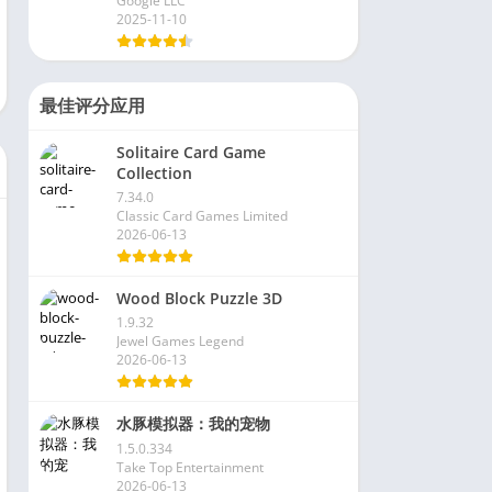
Google LLC
2025-11-10
最佳评分应用
Solitaire Card Game
Collection
7.34.0
Classic Card Games Limited
2026-06-13
Wood Block Puzzle 3D
1.9.32
Jewel Games Legend
2026-06-13
水豚模拟器：我的宠物
1.5.0.334
Take Top Entertainment
2026-06-13