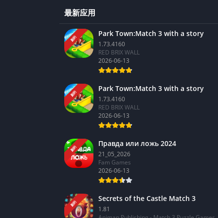
最新应用
Park Town:Match 3 with a story
新的
1.73.4160
RED BRIX WALL
2026-06-13
Park Town:Match 3 with a story
新的
1.73.4160
RED BRIX WALL
2026-06-13
Правда или ложь 2024
新的
21_05_2026
Fam Games
2026-06-13
Secrets of the Castle Match 3
新的
1.81
Animan Publishing - Match 3 Puzzle Games