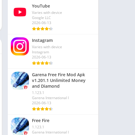
YouTube
Varies with device
Google LLC
2026-06-13
Instagram
Varies with device
Instagram
2026-06-13
Garena Free Fire Mod Apk
v1.201.1 Unlimited Money
and Diamond
1.123.1
Garena International I
2026-06-13
Free Fire
1.123.1
Garena International I