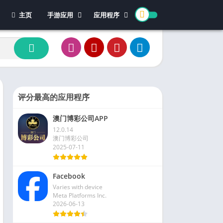
主页
手游应用
应用程序
休闲游戏
体育
冒险游戏
办公
模拟游戏
新闻杂志
动作游戏
视频播放和编辑
卡牌游戏
评分最高的应用程序
街机游戏
澳门博彩公司APP
教育游戏
12.0.14
角色扮演
澳门博彩公司
2025-07-11
文字游戏
益智游戏
Facebook
竞速游戏
Varies with device
策略游戏
Meta Platforms Inc.
2026-06-13