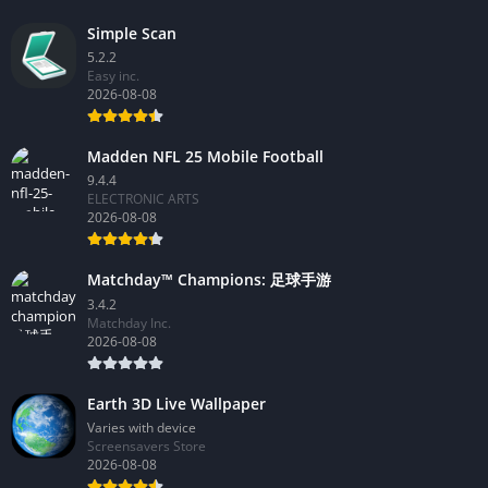
Simple Scan
5.2.2
Easy inc.
2026-08-08
Madden NFL 25 Mobile Football
9.4.4
ELECTRONIC ARTS
2026-08-08
Matchday™ Champions: 足球手游
3.4.2
Matchday Inc.
2026-08-08
Earth 3D Live Wallpaper
Varies with device
Screensavers Store
2026-08-08