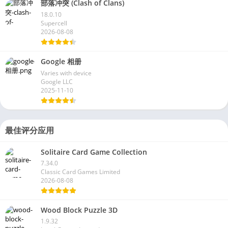
部落冲突 (Clash of Clans)
18.0.10
Supercell
2026-08-08
Google 相册
Varies with device
Google LLC
2025-11-10
最佳评分应用
Solitaire Card Game Collection
7.34.0
Classic Card Games Limited
2026-08-08
Wood Block Puzzle 3D
1.9.32