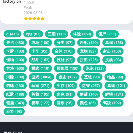
1.50.81
Peak
2026-08-08
d
(415)
rpg
(83)
三消
(113)
体验
(169)
僵尸
(111)
关卡
(430)
农场
(100)
分类
(97)
匹配
(120)
单词
(158)
卡牌
(133)
卡车
(95)
合并
(170)
宠物
(83)
射击
(150)
怪物
(100)
战斗
(162)
技能
(93)
拼图
(225)
挑战
(93)
方块
(600)
模式
(119)
模拟器
(180)
泡泡
(123)
消除
(108)
游戏
(3864)
点击
(137)
烹饪
(90)
物品
(99)
猫咪
(130)
玩家
(271)
生存
(109)
益智
(267)
离线
(101)
纸牌
(188)
英雄
(195)
角色
(91)
解谜
(140)
解锁
(131)
谜题
(349)
赛车
(122)
音乐
(96)
颜色
(85)
驾驶
(192)
麻将
(93)