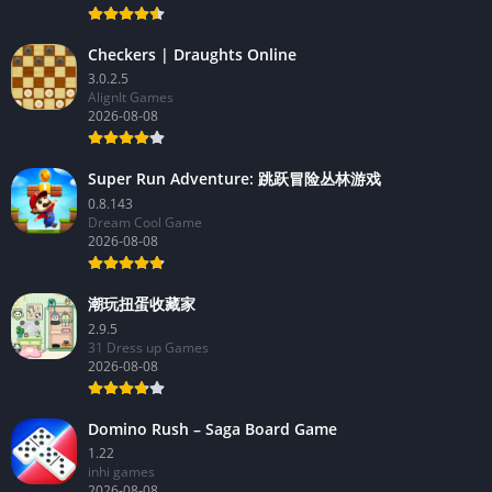
Checkers | Draughts Online
3.0.2.5
AlignIt Games
2026-08-08
Super Run Adventure: 跳跃冒险丛林游戏
0.8.143
Dream Cool Game
2026-08-08
潮玩扭蛋收藏家
2.9.5
31 Dress up Games
2026-08-08
Domino Rush – Saga Board Game
1.22
inhi games
2026-08-08