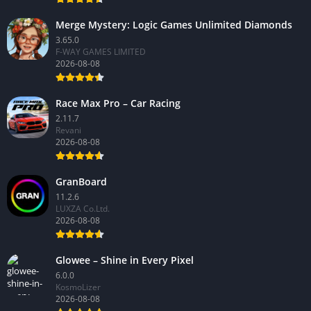
Merge Mystery: Logic Games Unlimited Diamonds
3.65.0
F-WAY GAMES LIMITED
2026-08-08
Race Max Pro – Car Racing
2.11.7
Revani
2026-08-08
GranBoard
11.2.6
LUXZA Co.Ltd.
2026-08-08
Glowee – Shine in Every Pixel
6.0.0
KosmoLizer
2026-08-08