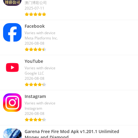
澳门博彩公司
2025-07-11
Facebook
Varies with device
Meta Platforms Inc.
2026-08-08
YouTube
Varies with device
Google LLC
2026-08-08
Instagram
Varies with device
Instagram
2026-08-08
Garena Free Fire Mod Apk v1.201.1 Unlimited
Money and Diamond