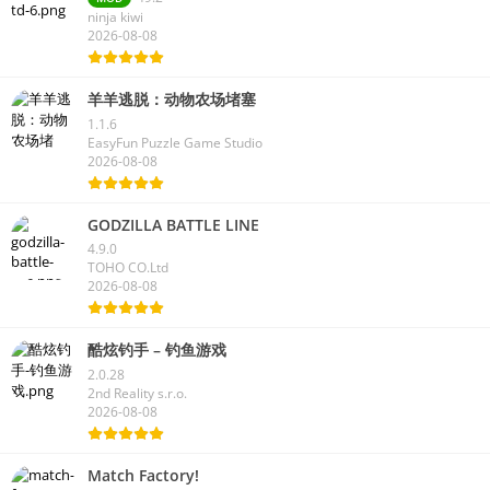
ninja kiwi
2026-08-08
羊羊逃脱：动物农场堵塞
1.1.6
EasyFun Puzzle Game Studio
2026-08-08
GODZILLA BATTLE LINE
4.9.0
TOHO CO.Ltd
2026-08-08
酷炫钓手 – 钓鱼游戏
2.0.28
2nd Reality s.r.o.
2026-08-08
Match Factory!