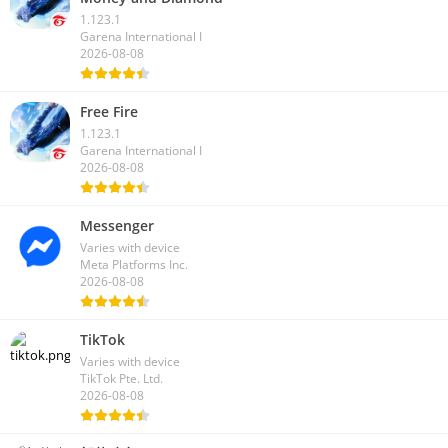
1.123.1
Garena International I
2026-08-08
Free Fire
1.123.1
Garena International I
2026-08-08
Messenger
Varies with device
Meta Platforms Inc.
2026-08-08
TikTok
Varies with device
TikTok Pte. Ltd.
2026-08-08