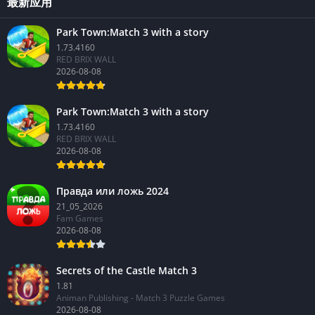
最新应用
Park Town:Match 3 with a story
1.73.4160
RED BRIX WALL
2026-08-08
Park Town:Match 3 with a story
1.73.4160
RED BRIX WALL
2026-08-08
Правда или ложь 2024
21_05_2026
Fam Games
2026-08-08
Secrets of the Castle Match 3
1.81
Animan Publishing - Match 3 Puzzle Games
2026-08-08