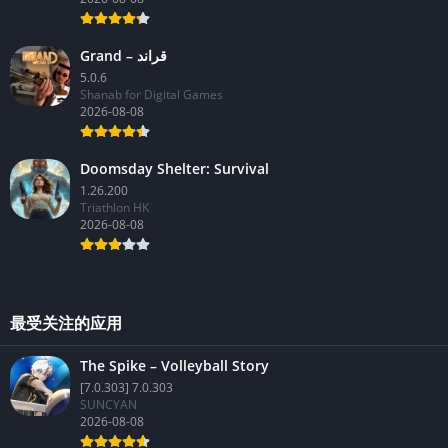
Grand – قراند
5.0.6
Shanab for Digital Games
2026-08-08
Doomsday Shelter: Survival
1.26.200
Triathlon HK
2026-08-08
最受关注的应用
The Spike – Volleyball Story
[7.0.303] 7.0.303
SUNCYAN
2026-08-08