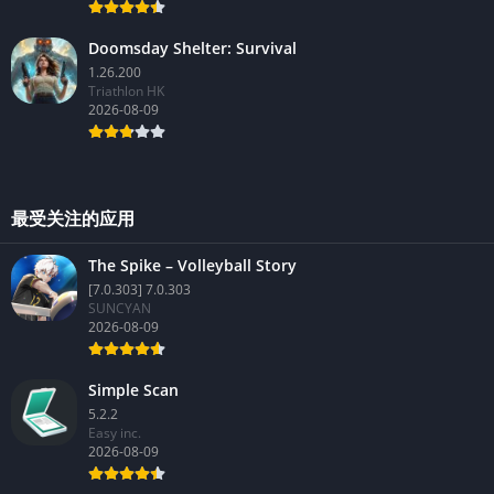
Doomsday Shelter: Survival
1.26.200
Triathlon HK
2026-08-09
最受关注的应用
The Spike – Volleyball Story
[7.0.303] 7.0.303
SUNCYAN
2026-08-09
Simple Scan
5.2.2
Easy inc.
2026-08-09