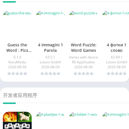
Guess the
4 Immagini 1
Word Puzzle:
4 фотки 1
Word : Pics
Parola
Word Games
слово
Quiz
6.1.0
63.5.1
Varies with device
62.69.1
KazuMedia
Lotum GmbH
RV AppStudios
Lotum GmbH
2026-08-09
2026-08-09
2026-08-09
2026-08-09
开发者应用程序