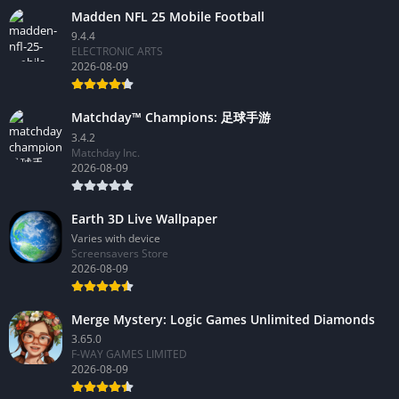
Madden NFL 25 Mobile Football
9.4.4
ELECTRONIC ARTS
2026-08-09
Matchday™ Champions: 足球手游
3.4.2
Matchday Inc.
2026-08-09
Earth 3D Live Wallpaper
Varies with device
Screensavers Store
2026-08-09
Merge Mystery: Logic Games Unlimited Diamonds
3.65.0
F-WAY GAMES LIMITED
2026-08-09