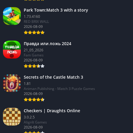
Park Town:Match 3 with a story
1.73.4160
RED BRIX WALL
2026-08-09
Правда или ложь 2024
21_05_2026
Fam Games
2026-08-09
Secrets of the Castle Match 3
1.81
Animan Publishing - Match 3 Puzzle Games
2026-08-09
Checkers | Draughts Online
3.0.2.5
AlignIt Games
2026-08-09