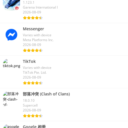
1.123.1
Garena International I
2026-08-09
Messenger
Varies with device
Meta Platforms Inc.
2026-08-09
TikTok
Varies with device
TikTok Pte. Ltd.
2026-08-09
部落冲突 (Clash of Clans)
18.0.10
Supercell
2026-08-09
Google 相册