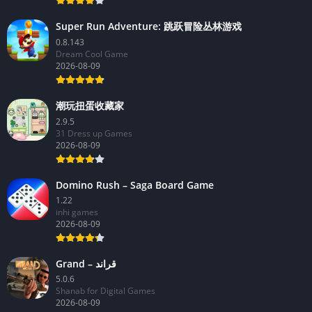
Super Run Adventure: 跳跃冒险丛林游戏
0.8.143
Dream Cool Game
2026-08-09
潮玩扭蛋收藏家
2.9.5
31 Dress up Games
2026-08-09
Domino Rush – Saga Board Game
1.22
inhi games
2026-08-09
Grand – قراند
5.0.6
Shanab for Digital Games
2026-08-09