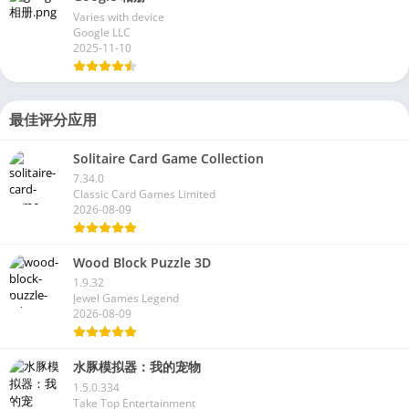
Varies with device
Google LLC
2025-11-10
最佳评分应用
Solitaire Card Game Collection
7.34.0
Classic Card Games Limited
2026-08-09
Wood Block Puzzle 3D
1.9.32
Jewel Games Legend
2026-08-09
水豚模拟器：我的宠物
1.5.0.334
Take Top Entertainment