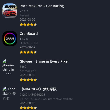
Race Max Pro – Car Racing
2.11.7
Revani
2026-08-09
GranBoard
11.2.6
LUXZA Co.Ltd.
2026-08-09
Glowee – Shine in Every Pixel
6.0.0
KosmoLizer
2026-08-09
《NBA 2K24》梦幻球队
212.01.484939228
2K Inc. - a Take-Two Interactive affiliate
2026-08-09