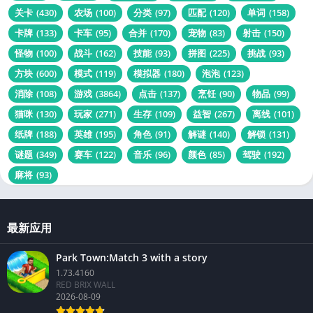
关卡
(430)
农场
(100)
分类
(97)
匹配
(120)
单词
(158)
卡牌
(133)
卡车
(95)
合并
(170)
宠物
(83)
射击
(150)
怪物
(100)
战斗
(162)
技能
(93)
拼图
(225)
挑战
(93)
方块
(600)
模式
(119)
模拟器
(180)
泡泡
(123)
消除
(108)
游戏
(3864)
点击
(137)
烹饪
(90)
物品
(99)
猫咪
(130)
玩家
(271)
生存
(109)
益智
(267)
离线
(101)
纸牌
(188)
英雄
(195)
角色
(91)
解谜
(140)
解锁
(131)
谜题
(349)
赛车
(122)
音乐
(96)
颜色
(85)
驾驶
(192)
麻将
(93)
最新应用
Park Town:Match 3 with a story
1.73.4160
RED BRIX WALL
2026-08-09