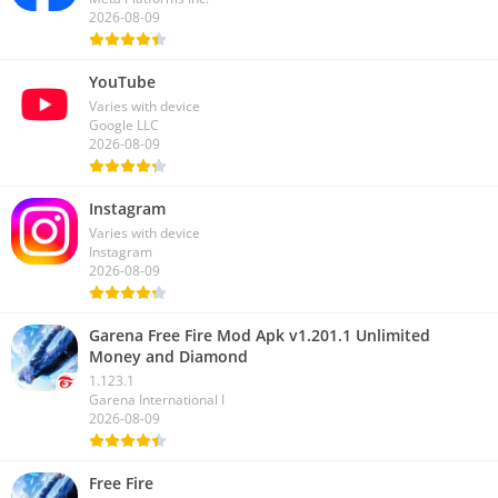
2026-08-09
YouTube
Varies with device
Google LLC
2026-08-09
Instagram
Varies with device
Instagram
2026-08-09
Garena Free Fire Mod Apk v1.201.1 Unlimited
Money and Diamond
1.123.1
Garena International I
2026-08-09
Free Fire