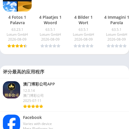
4 Fotos 1
4 Plaatjes 1
4 Bilder 1
4 Immagini 
Palavra
Woord
Wort
Parola
63.23.1
63.5.1
63.5.1
63.5.1
Lotum GmbH
Lotum GmbH
Lotum GmbH
Lotum GmbH
2026-08-09
2026-08-09
2026-08-09
2026-08-09
评分最高的应用程序
澳门博彩公司APP
12.0.14
澳门博彩公司
2025-07-11
Facebook
Varies with device
Meta Platforms Inc.