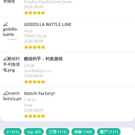
EasyFun Puzzle Game Studio
2026-08-09
GODZILLA BATTLE LINE
4.9.0
TOHO CO.Ltd
2026-08-09
酷炫钓手 – 钓鱼游戏
2.0.28
2nd Reality s.r.o.
2026-08-09
Match Factory!
1.50.81
Peak
2026-08-09
d
(415)
rpg
(83)
三消
(113)
体验
(169)
僵尸
(111)