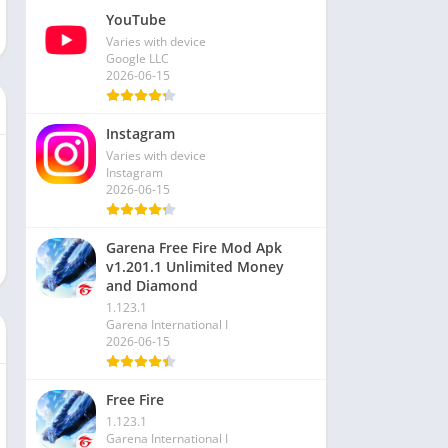
YouTube
Varies with device
Google LLC
2026-06-15
Instagram
Varies with device
Instagram
2026-06-15
Garena Free Fire Mod Apk
v1.201.1 Unlimited Money
and Diamond
1.123.1
Garena International I
2026-06-15
Free Fire
1.123.1
Garena International I