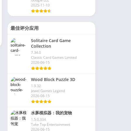
Google LLC
2025-11-10
最佳评分应用
Solitaire Card Game
Collection
7.34.0
Classic Card Games Limited
2026-06-15
Wood Block Puzzle 3D
1.9.32
Jewel Games Legend
2026-06-15
水豚模拟器：我的宠物
1.5.0.334
Take Top Entertainment
2026-06-15