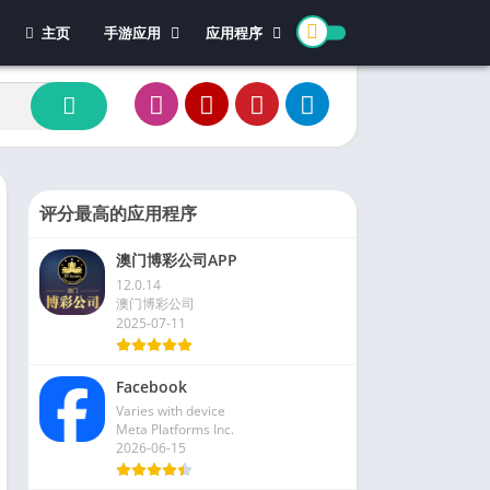
主页
手游应用
应用程序
休闲游戏
体育
冒险游戏
办公
模拟游戏
新闻杂志
动作游戏
视频播放和编辑
卡牌游戏
评分最高的应用程序
街机游戏
澳门博彩公司APP
教育游戏
12.0.14
角色扮演
澳门博彩公司
2025-07-11
文字游戏
益智游戏
Facebook
竞速游戏
Varies with device
策略游戏
Meta Platforms Inc.
2026-06-15