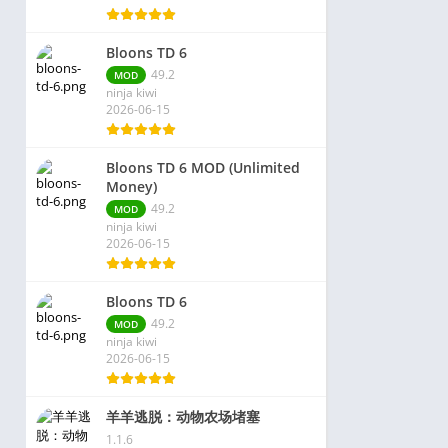
Bloons TD 6
49.2
MOD
ninja kiwi
2026-06-15
Bloons TD 6 MOD (Unlimited
Money)
49.2
MOD
ninja kiwi
2026-06-15
Bloons TD 6
49.2
MOD
ninja kiwi
2026-06-15
羊羊逃脱：动物农场堵塞
1.1.6