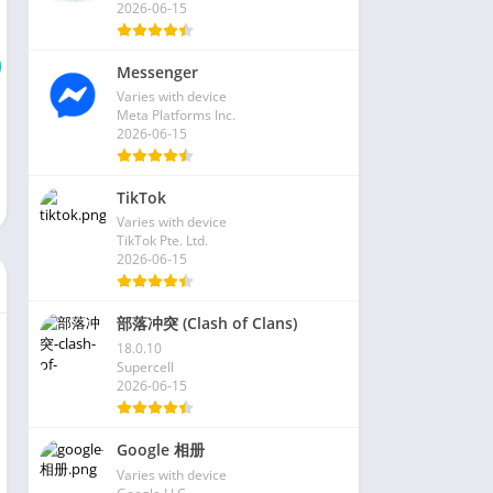
2026-06-15
Messenger
Varies with device
Meta Platforms Inc.
2026-06-15
TikTok
Varies with device
TikTok Pte. Ltd.
2026-06-15
部落冲突 (Clash of Clans)
18.0.10
Supercell
2026-06-15
Google 相册
Varies with device