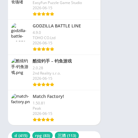
EasyFun Puzzle Game Studio
2026-06-15
GODZILLA BATTLE LINE
4.9.0
TOHO CO.Ltd
2026-06-15
酷炫钓手 – 钓鱼游戏
2.0.28
2nd Reality s.r.o.
2026-06-15
Match Factory!
1.50.81
Peak
2026-06-15
d
(415)
rpg
(83)
三消
(113)