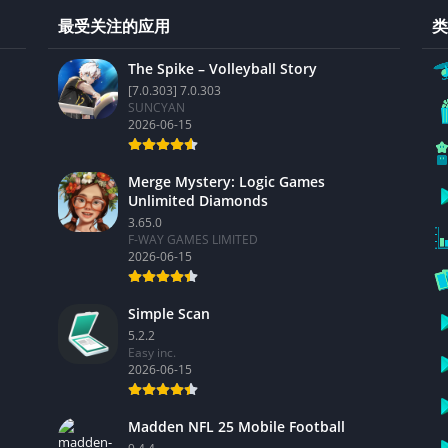
最受关注的应用
类
The Spike – Volleyball Story
[7.0.303] 7.0.303
SUNCYAN
2026-06-15
Merge Mystery: Logic Games
Unlimited Diamonds
3.65.0
F-WAY GAMES LIMITED
2026-06-15
Simple Scan
5.2.2
Easy inc.
2026-06-15
Madden NFL 25 Mobile Football