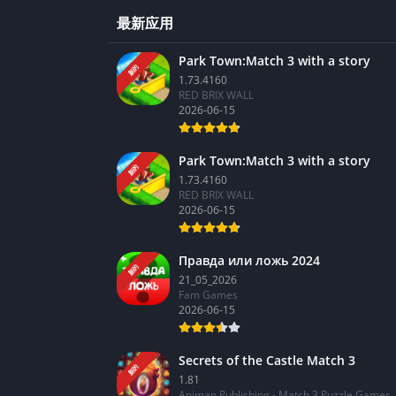
最新应用
Park Town:Match 3 with a story
新的
1.73.4160
RED BRIX WALL
2026-06-15
Park Town:Match 3 with a story
新的
1.73.4160
RED BRIX WALL
2026-06-15
Правда или ложь 2024
新的
21_05_2026
Fam Games
2026-06-15
Secrets of the Castle Match 3
新的
1.81
Animan Publishing - Match 3 Puzzle Games