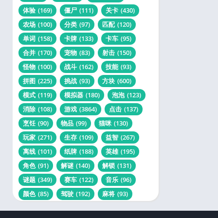
体验
(169)
僵尸
(111)
关卡
(430)
农场
(100)
分类
(97)
匹配
(120)
单词
(158)
卡牌
(133)
卡车
(95)
合并
(170)
宠物
(83)
射击
(150)
怪物
(100)
战斗
(162)
技能
(93)
拼图
(225)
挑战
(93)
方块
(600)
模式
(119)
模拟器
(180)
泡泡
(123)
消除
(108)
游戏
(3864)
点击
(137)
烹饪
(90)
物品
(99)
猫咪
(130)
玩家
(271)
生存
(109)
益智
(267)
离线
(101)
纸牌
(188)
英雄
(195)
角色
(91)
解谜
(140)
解锁
(131)
谜题
(349)
赛车
(122)
音乐
(96)
颜色
(85)
驾驶
(192)
麻将
(93)