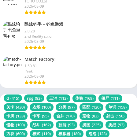
4.9.0
TOHO CO.Ltd
2026-08-09
酷炫钓手 – 钓鱼游戏
2.0.28
2nd Reality s.r.o.
2026-08-09
Match Factory!
1.50.81
Peak
2026-08-09
d
(415)
rpg
(83)
三消
(113)
体验
(169)
僵尸
(111)
关卡
(430)
农场
(100)
分类
(97)
匹配
(120)
单词
(158)
卡牌
(133)
卡车
(95)
合并
(170)
宠物
(83)
射击
(150)
怪物
(100)
战斗
(162)
技能
(93)
拼图
(225)
挑战
(93)