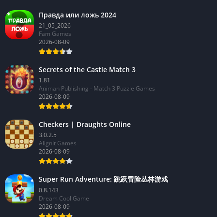
2026-08-09
Правда или ложь 2024
21_05_2026
Fam Games
2026-08-09
Secrets of the Castle Match 3
1.81
Animan Publishing - Match 3 Puzzle Games
2026-08-09
Checkers | Draughts Online
3.0.2.5
AlignIt Games
2026-08-09
Super Run Adventure: 跳跃冒险丛林游戏
0.8.143
Dream Cool Game