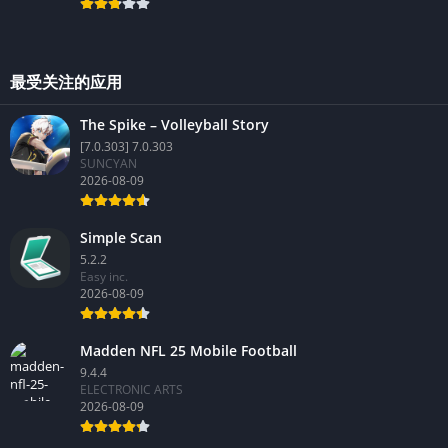
2026-08-09
最受关注的应用
The Spike – Volleyball Story
[7.0.303] 7.0.303
SUNCYAN
2026-08-09
Simple Scan
5.2.2
Easy inc.
2026-08-09
Madden NFL 25 Mobile Football
9.4.4
ELECTRONIC ARTS
2026-08-09