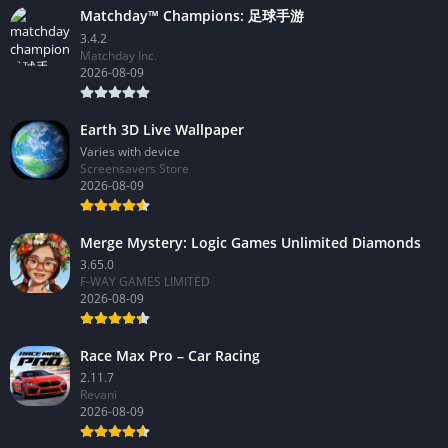
Matchday™ Champions: 足球手游
3.4.2
Matchday Inc.
2026-08-09
Earth 3D Live Wallpaper
Varies with device
Screensavers Store
2026-08-09
Merge Mystery: Logic Games Unlimited Diamonds
3.65.0
F-WAY GAMES LIMITED
2026-08-09
Race Max Pro – Car Racing
2.11.7
Revani
2026-08-09