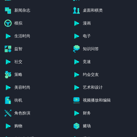
教育
文字
新闻杂志
桌面和棋类
模拟
漫画
生活时尚
电子
益智
知识问答
社交
竞速
策略
约会交友
美容时尚
艺术和设计
街机
视频播放和编辑
角色扮演
财务
购物
赌场