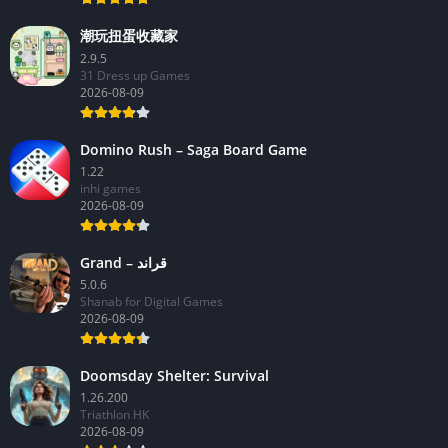
2026-08-09
潮玩扭蛋收藏家
2.9.5
31 Dress up Games
2026-08-09
Domino Rush – Saga Board Game
1.22
inhi games
2026-08-09
Grand – قراند
5.0.6
Shanab for Digital Games
2026-08-09
Doomsday Shelter: Survival
1.26.200
Triathlon HK