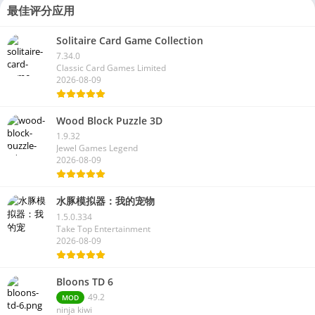
最佳评分应用
Solitaire Card Game Collection
7.34.0
Classic Card Games Limited
2026-08-09
Wood Block Puzzle 3D
1.9.32
Jewel Games Legend
2026-08-09
水豚模拟器：我的宠物
1.5.0.334
Take Top Entertainment
2026-08-09
Bloons TD 6