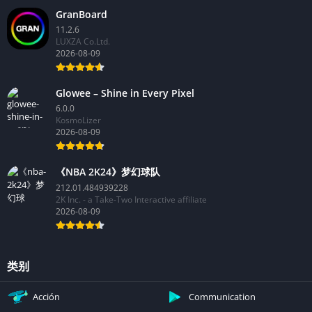
GranBoard
11.2.6
LUXZA Co.Ltd.
2026-08-09
Glowee – Shine in Every Pixel
6.0.0
KosmoLizer
2026-08-09
《NBA 2K24》梦幻球队
212.01.484939228
2K Inc. - a Take-Two Interactive affiliate
2026-08-09
类别