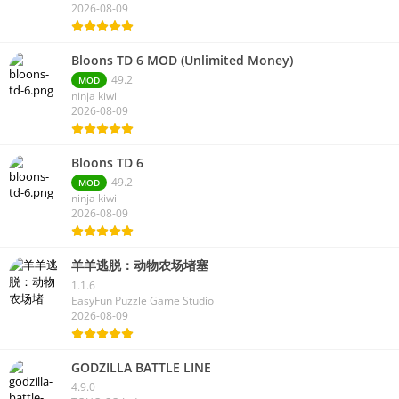
49.2
MOD
ninja kiwi
2026-08-09
Bloons TD 6 MOD (Unlimited Money)
49.2
MOD
ninja kiwi
2026-08-09
Bloons TD 6
49.2
MOD
ninja kiwi
2026-08-09
羊羊逃脱：动物农场堵塞
1.1.6
EasyFun Puzzle Game Studio
2026-08-09
GODZILLA BATTLE LINE