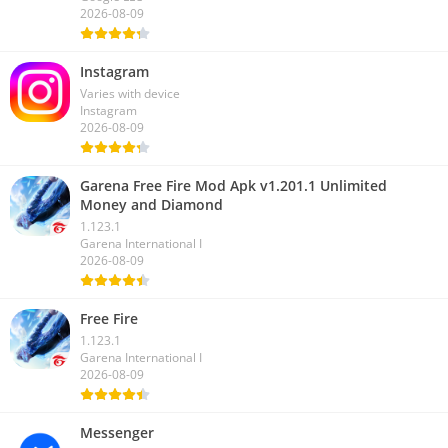
Varies with device
Google LLC
2026-08-09
Instagram
Varies with device
Instagram
2026-08-09
Garena Free Fire Mod Apk v1.201.1 Unlimited
Money and Diamond
1.123.1
Garena International I
2026-08-09
Free Fire
1.123.1
Garena International I
2026-08-09