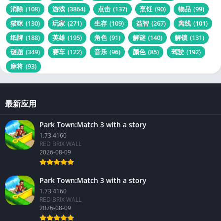
方块
(600)
模式
(119)
模拟器
(180)
泡泡
(123)
消除
(108)
游戏
(3864)
点击
(137)
烹饪
(90)
物品
(99)
猫咪
(130)
玩家
(271)
生存
(109)
益智
(267)
离线
(101)
纸牌
(188)
英雄
(195)
角色
(91)
解谜
(140)
解锁
(131)
谜题
(349)
赛车
(122)
音乐
(96)
颜色
(85)
驾驶
(192)
麻将
(93)
最新应用
Park Town:Match 3 with a story
1.73.4160
RED BRIX WALL
2026-08-09
Park Town:Match 3 with a story
1.73.4160
RED BRIX WALL