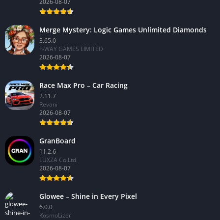
2026-08-07
Merge Mystery: Logic Games Unlimited Diamonds
3.65.0
F-WAY GAMES LIMITED
2026-08-07
Race Max Pro – Car Racing
2.11.7
Revani
2026-08-07
GranBoard
11.2.6
LUXZA Co.Ltd.
2026-08-07
Glowee – Shine in Every Pixel
6.0.0
KosmoLizer