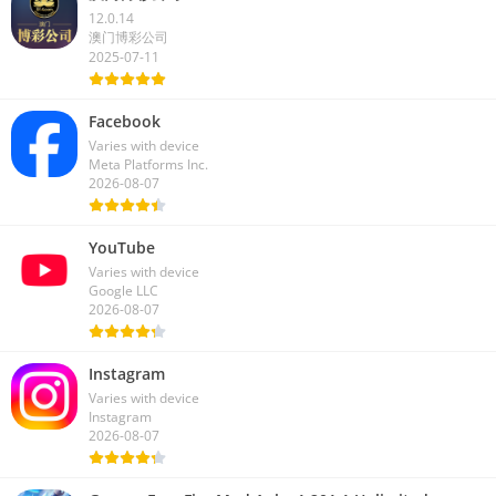
12.0.14
澳门博彩公司
2025-07-11
Facebook
Varies with device
Meta Platforms Inc.
2026-08-07
YouTube
Varies with device
Google LLC
2026-08-07
Instagram
Varies with device
Instagram
2026-08-07