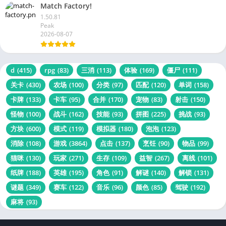
Match Factory!
1.50.81
Peak
2026-08-07
d
(415)
rpg
(83)
三消
(113)
体验
(169)
僵尸
(111)
关卡
(430)
农场
(100)
分类
(97)
匹配
(120)
单词
(158)
卡牌
(133)
卡车
(95)
合并
(170)
宠物
(83)
射击
(150)
怪物
(100)
战斗
(162)
技能
(93)
拼图
(225)
挑战
(93)
方块
(600)
模式
(119)
模拟器
(180)
泡泡
(123)
消除
(108)
游戏
(3864)
点击
(137)
烹饪
(90)
物品
(99)
猫咪
(130)
玩家
(271)
生存
(109)
益智
(267)
离线
(101)
纸牌
(188)
英雄
(195)
角色
(91)
解谜
(140)
解锁
(131)
谜题
(349)
赛车
(122)
音乐
(96)
颜色
(85)
驾驶
(192)
麻将
(93)