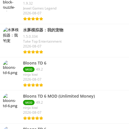
1.9.32
Jewel Games Legend
2026-08-07
水豚模拟器：我的宠物
1.5.0.334
Take Top Entertainment
2026-08-07
Bloons TD 6
49.2
MOD
ninja kiwi
2026-08-07
Bloons TD 6 MOD (Unlimited Money)
49.2
MOD
ninja kiwi
2026-08-07