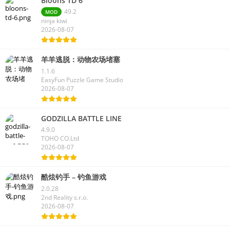
Bloons TD 6
49.2
MOD
ninja kiwi
2026-08-07
羊羊逃脱：动物农场堵塞
1.1.6
EasyFun Puzzle Game Studio
2026-08-07
GODZILLA BATTLE LINE
4.9.0
TOHO CO.Ltd
2026-08-07
酷炫钓手 – 钓鱼游戏
2.0.28
2nd Reality s.r.o.
2026-08-07