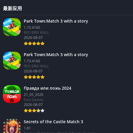
最新应用
Park Town:Match 3 with a story
1.73.4160
RED BRIX WALL
2026-08-07
Park Town:Match 3 with a story
1.73.4160
RED BRIX WALL
2026-08-07
Правда или ложь 2024
21_05_2026
Fam Games
2026-08-07
Secrets of the Castle Match 3
1.81