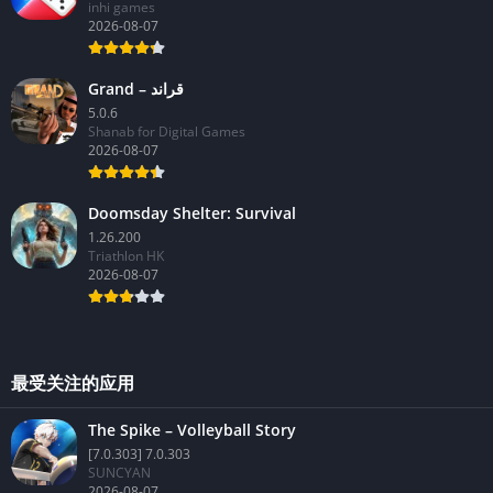
inhi games
2026-08-07
Grand – قراند
5.0.6
Shanab for Digital Games
2026-08-07
Doomsday Shelter: Survival
1.26.200
Triathlon HK
2026-08-07
最受关注的应用
The Spike – Volleyball Story
[7.0.303] 7.0.303
SUNCYAN
2026-08-07