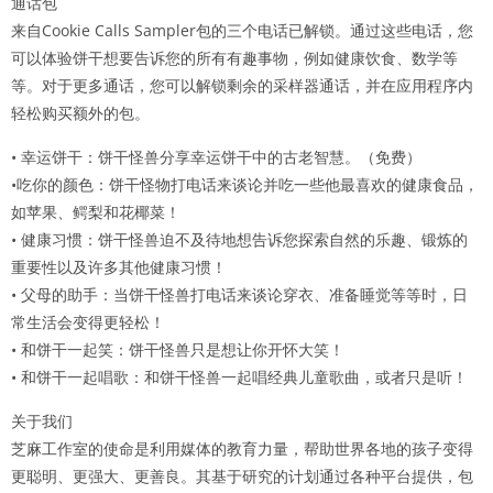
通话包
来自Cookie Calls Sampler包的三个电话已解锁。通过这些电话，您
可以体验饼干想要告诉您的所有有趣事物，例如健康饮食、数学等
等。对于更多通话，您可以解锁剩余的采样器通话，并在应用程序内
轻松购买额外的包。
• 幸运饼干：饼干怪兽分享幸运饼干中的古老智慧。（免费）
•吃你的颜色：饼干怪物打电话来谈论并吃一些他最喜欢的健康食品，
如苹果、鳄梨和花椰菜！
• 健康习惯：饼干怪兽迫不及待地想告诉您探索自然的乐趣、锻炼的
重要性以及许多其他健康习惯！
• 父母的助手：当饼干怪兽打电话来谈论穿衣、准备睡觉等等时，日
常生活会变得更轻松！
• 和饼干一起笑：饼干怪兽只是想让你开怀大笑！
• 和饼干一起唱歌：和饼干怪兽一起唱经典儿童歌曲，或者只是听！
关于我们
芝麻工作室的使命是利用媒体的教育力量，帮助世界各地的孩子变得
更聪明、更强大、更善良。其基于研究的计划通过各种平台提供，包