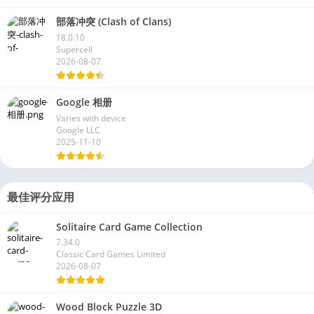
部落冲突 (Clash of Clans)
18.0.10
Supercell
2026-08-07
Google 相册
Varies with device
Google LLC
2025-11-10
最佳评分应用
Solitaire Card Game Collection
7.34.0
Classic Card Games Limited
2026-08-07
Wood Block Puzzle 3D