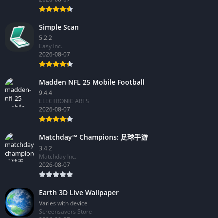
Simple Scan
5.2.2
Easy inc.
2026-08-07
Madden NFL 25 Mobile Football
9.4.4
ELECTRONIC ARTS
2026-08-07
Matchday™ Champions: 足球手游
3.4.2
Matchday Inc.
2026-08-07
Earth 3D Live Wallpaper
Varies with device
Screensavers Store