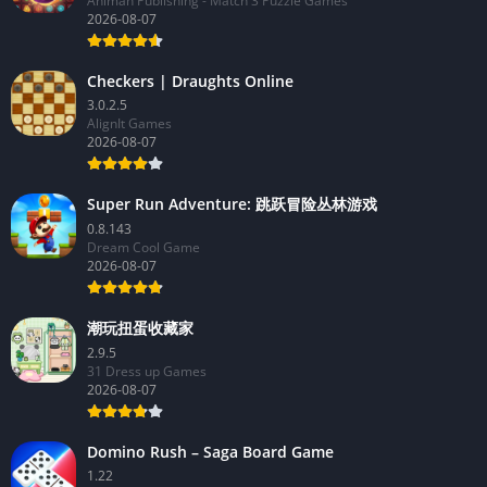
Animan Publishing - Match 3 Puzzle Games
2026-08-07
Checkers | Draughts Online
3.0.2.5
AlignIt Games
2026-08-07
Super Run Adventure: 跳跃冒险丛林游戏
0.8.143
Dream Cool Game
2026-08-07
潮玩扭蛋收藏家
2.9.5
31 Dress up Games
2026-08-07
Domino Rush – Saga Board Game
1.22