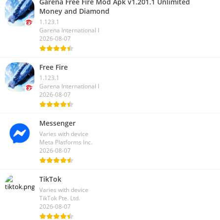
Garena Free Fire Mod Apk v1.201.1 Unlimited
Money and Diamond
1.123.1
Garena International I
2026-08-07
Free Fire
1.123.1
Garena International I
2026-08-07
Messenger
Varies with device
Meta Platforms Inc.
2026-08-07
TikTok
Varies with device
TikTok Pte. Ltd.
2026-08-07