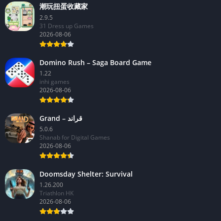
潮玩扭蛋收藏家
2.9.5
31 Dress up Games
2026-08-06
Domino Rush – Saga Board Game
1.22
inhi games
2026-08-06
Grand – قراند
5.0.6
Shanab for Digital Games
2026-08-06
Doomsday Shelter: Survival
1.26.200
Triathlon HK
2026-08-06