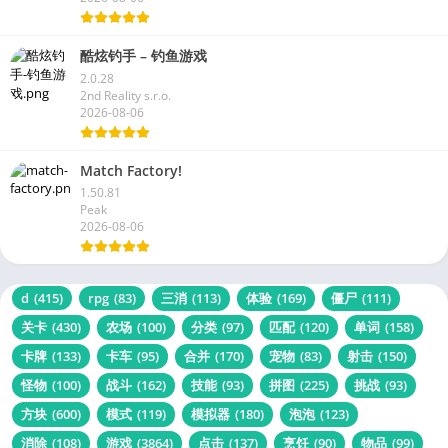
酷炫钓手 – 钓鱼游戏
2.0.28
2nd Reality s.r.o.
2026-08-06
Match Factory!
1.50.81
Peak
2026-08-06
d
(415)
rpg
(83)
三消
(113)
体验
(169)
僵尸
(111)
关卡
(430)
农场
(100)
分类
(97)
匹配
(120)
单词
(158)
卡牌
(133)
卡车
(95)
合并
(170)
宠物
(83)
射击
(150)
怪物
(100)
战斗
(162)
技能
(93)
拼图
(225)
挑战
(93)
方块
(600)
模式
(119)
模拟器
(180)
泡泡
(123)
消除
(108)
游戏
(3864)
点击
(137)
烹饪
(90)
物品
(99)