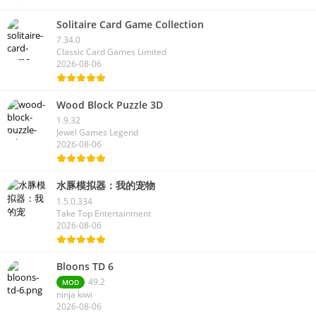
Solitaire Card Game Collection
7.34.0
Classic Card Games Limited
2026-08-06
Wood Block Puzzle 3D
1.9.32
Jewel Games Legend
2026-08-06
水豚模拟器：我的宠物
1.5.0.334
Take Top Entertainment
2026-08-06
Bloons TD 6
49.2
MOD
ninja kiwi
2026-08-06