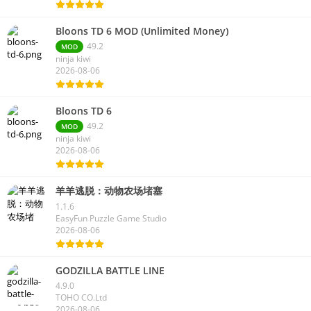
Bloons TD 6 MOD (Unlimited Money)
49.2
MOD
ninja kiwi
2026-08-06
Bloons TD 6
49.2
MOD
ninja kiwi
2026-08-06
羊羊逃脱：动物农场堵塞
1.1.6
EasyFun Puzzle Game Studio
2026-08-06
GODZILLA BATTLE LINE
4.9.0
TOHO CO.Ltd
2026-08-06