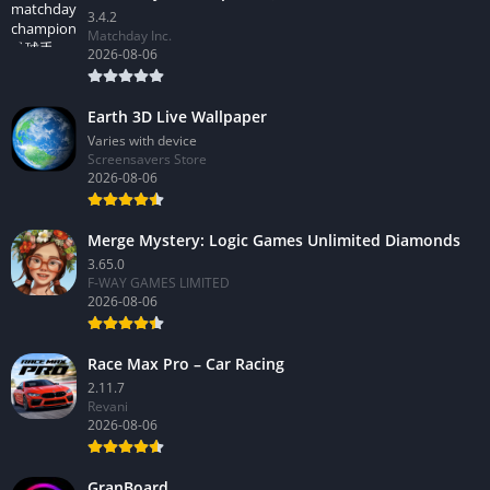
3.4.2
Matchday Inc.
2026-08-06
Earth 3D Live Wallpaper
Varies with device
Screensavers Store
2026-08-06
Merge Mystery: Logic Games Unlimited Diamonds
3.65.0
F-WAY GAMES LIMITED
2026-08-06
Race Max Pro – Car Racing
2.11.7
Revani
2026-08-06
GranBoard