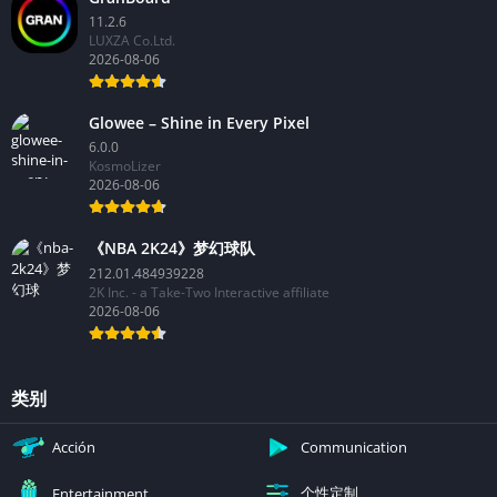
11.2.6
LUXZA Co.Ltd.
2026-08-06
Glowee – Shine in Every Pixel
6.0.0
KosmoLizer
2026-08-06
《NBA 2K24》梦幻球队
212.01.484939228
2K Inc. - a Take-Two Interactive affiliate
2026-08-06
类别
Acción
Communication
个性定制
Entertainment