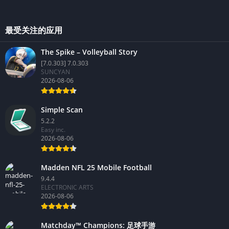
最受关注的应用
The Spike – Volleyball Story
[7.0.303] 7.0.303
SUNCYAN
2026-08-06
Simple Scan
5.2.2
Easy inc.
2026-08-06
Madden NFL 25 Mobile Football
9.4.4
ELECTRONIC ARTS
2026-08-06
Matchday™ Champions: 足球手游