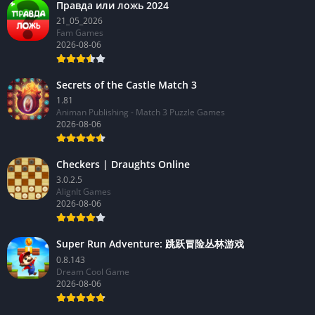
Правда или ложь 2024
21_05_2026
Fam Games
2026-08-06
Secrets of the Castle Match 3
1.81
Animan Publishing - Match 3 Puzzle Games
2026-08-06
Checkers | Draughts Online
3.0.2.5
AlignIt Games
2026-08-06
Super Run Adventure: 跳跃冒险丛林游戏
0.8.143
Dream Cool Game
2026-08-06