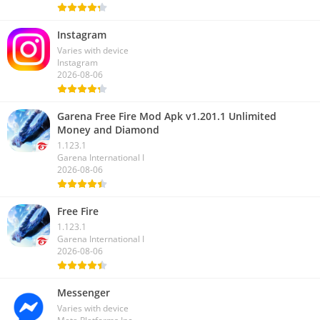
Instagram
Varies with device
Instagram
2026-08-06
Garena Free Fire Mod Apk v1.201.1 Unlimited
Money and Diamond
1.123.1
Garena International I
2026-08-06
Free Fire
1.123.1
Garena International I
2026-08-06
Messenger
Varies with device