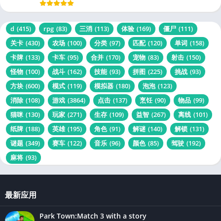
d
(415)
rpg
(83)
三消
(113)
体验
(169)
僵尸
(111)
关卡
(430)
农场
(100)
分类
(97)
匹配
(120)
单词
(158)
卡牌
(133)
卡车
(95)
合并
(170)
宠物
(83)
射击
(150)
怪物
(100)
战斗
(162)
技能
(93)
拼图
(225)
挑战
(93)
方块
(600)
模式
(119)
模拟器
(180)
泡泡
(123)
消除
(108)
游戏
(3864)
点击
(137)
烹饪
(90)
物品
(99)
猫咪
(130)
玩家
(271)
生存
(109)
益智
(267)
离线
(101)
纸牌
(188)
英雄
(195)
角色
(91)
解谜
(140)
解锁
(131)
谜题
(349)
赛车
(122)
音乐
(96)
颜色
(85)
驾驶
(192)
麻将
(93)
最新应用
Park Town:Match 3 with a story