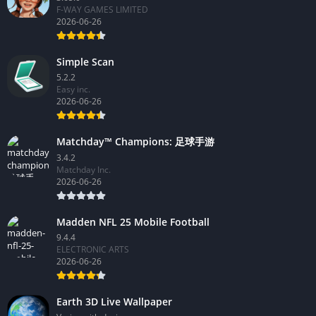
F-WAY GAMES LIMITED
2026-06-26
Simple Scan
5.2.2
Easy inc.
2026-06-26
Matchday™ Champions: 足球手游
3.4.2
Matchday Inc.
2026-06-26
Madden NFL 25 Mobile Football
9.4.4
ELECTRONIC ARTS
2026-06-26
Earth 3D Live Wallpaper