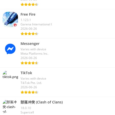
Free Fire
1.123.1
Garena International I
2026-06-26
Messenger
Varies with device
Meta Platforms Inc.
2026-06-26
TikTok
Varies with device
TikTok Pte. Ltd.
2026-06-26
部落冲突 (Clash of Clans)
18.0.10
Supercell