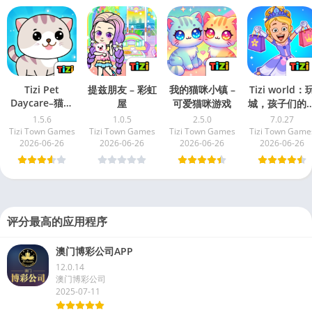
Tizi Pet
提兹朋友 – 彩虹
我的猫咪小镇 –
Tizi world：
Daycare–猫狗
屋
可爱猫咪游戏
城，孩子们的
托儿所游戏
具屋游戏
1.5.6
1.0.5
2.5.0
7.0.27
Tizi Town Games
Tizi Town Games
Tizi Town Games
Tizi Town Game
2026-06-26
2026-06-26
2026-06-26
2026-06-26
评分最高的应用程序
澳门博彩公司APP
12.0.14
澳门博彩公司
2025-07-11