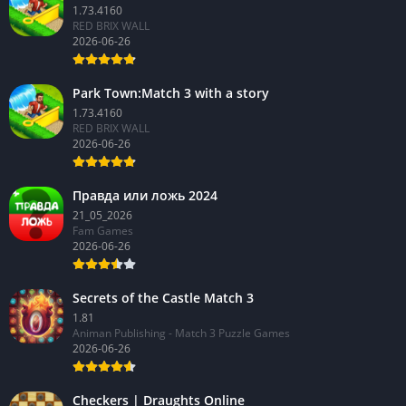
1.73.4160
RED BRIX WALL
2026-06-26
Park Town:Match 3 with a story
1.73.4160
RED BRIX WALL
2026-06-26
Правда или ложь 2024
21_05_2026
Fam Games
2026-06-26
Secrets of the Castle Match 3
1.81
Animan Publishing - Match 3 Puzzle Games
2026-06-26
Checkers | Draughts Online