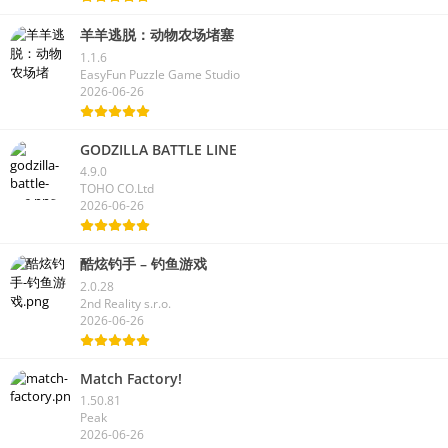
羊羊逃脱：动物农场堵塞
1.1.6
EasyFun Puzzle Game Studio
2026-06-26
GODZILLA BATTLE LINE
4.9.0
TOHO CO.Ltd
2026-06-26
酷炫钓手 – 钓鱼游戏
2.0.28
2nd Reality s.r.o.
2026-06-26
Match Factory!
1.50.81
Peak
2026-06-26