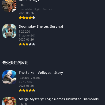
5.0.6
Shanab for Digital Games
2026-06-26
Doomsday Shelter: Survival
1.26.200
Triathlon HK
2026-06-26
最受关注的应用
The Spike – Volleyball Story
[7.0.303] 7.0.303
SUNCYAN
2026-06-26
Merge Mystery: Logic Games Unlimited Diamonds
3.65.0