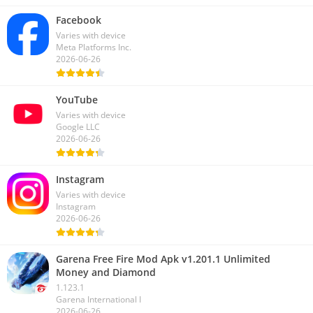
Facebook
Varies with device
Meta Platforms Inc.
2026-06-26
YouTube
Varies with device
Google LLC
2026-06-26
Instagram
Varies with device
Instagram
2026-06-26
Garena Free Fire Mod Apk v1.201.1 Unlimited
Money and Diamond
1.123.1
Garena International I
2026-06-26