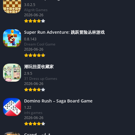
3.0.2.5
AlignIt Games
2026-06-26
Super Run Adventure: 跳跃冒险丛林游戏
0.8.143
Dream Cool Game
2026-06-26
潮玩扭蛋收藏家
2.9.5
31 Dress up Games
2026-06-26
Domino Rush – Saga Board Game
1.22
inhi games
2026-06-26
Grand – قراند