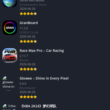
Varies with device
Screensavers Store
2026-06-26
GranBoard
11.2.6
LUXZA Co.Ltd.
2026-06-26
Race Max Pro – Car Racing
2.11.7
Revani
2026-06-26
Glowee – Shine in Every Pixel
6.0.0
KosmoLizer
2026-06-26
《NBA 2K24》梦幻球队