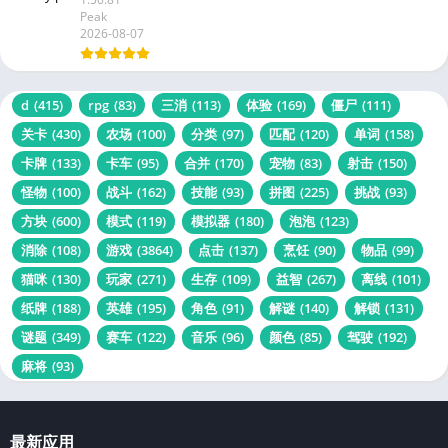
Peak
2026-08-07
d
(415)
rpg
(83)
三消
(113)
体验
(169)
僵尸
(111)
关卡
(430)
农场
(100)
分类
(97)
匹配
(120)
单词
(158)
卡牌
(133)
卡车
(95)
合并
(170)
宠物
(83)
射击
(150)
怪物
(100)
战斗
(162)
技能
(93)
拼图
(225)
挑战
(93)
方块
(600)
模式
(119)
模拟器
(180)
泡泡
(123)
消除
(108)
游戏
(3864)
点击
(137)
烹饪
(90)
物品
(99)
猫咪
(130)
玩家
(271)
生存
(109)
益智
(267)
离线
(101)
纸牌
(188)
英雄
(195)
角色
(91)
解谜
(140)
解锁
(131)
谜题
(349)
赛车
(122)
音乐
(96)
颜色
(85)
驾驶
(192)
麻将
(93)
最新应用