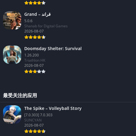
Grand – قراند
5.0.6
Shanab for Digital Games
2026-08-07
Doomsday Shelter: Survival
1.26.200
Triathlon HK
2026-08-07
最受关注的应用
The Spike – Volleyball Story
[7.0.303] 7.0.303
SUNCYAN
2026-08-07