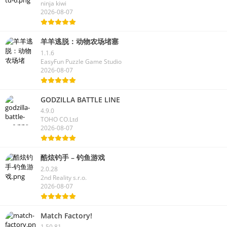
ninja kiwi
2026-08-07
羊羊逃脱：动物农场堵塞
1.1.6
EasyFun Puzzle Game Studio
2026-08-07
GODZILLA BATTLE LINE
4.9.0
TOHO CO.Ltd
2026-08-07
酷炫钓手 – 钓鱼游戏
2.0.28
2nd Reality s.r.o.
2026-08-07
Match Factory!
1.50.81