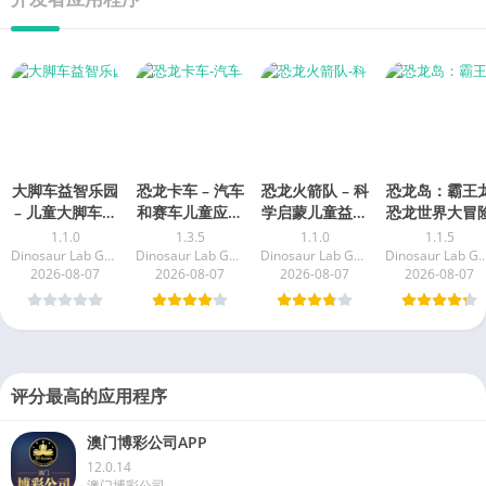
大脚车益智乐园
恐龙卡车 – 汽车
恐龙火箭队 – 科
恐龙岛：霸王
– 儿童大脚车赛
和赛车儿童应用
学启蒙儿童益智
恐龙世界大冒
车总动员益智应
驾驶模拟运输卡
应用
1.1.0
1.3.5
1.1.0
1.1.5
用
车
Dinosaur Lab Games for kids - Yateland Learning
Dinosaur Lab Games for kids - Yateland Learning
Dinosaur Lab Games for kids - Yateland Learning
Dinosaur Lab Games for kids - Yatela
2026-08-07
2026-08-07
2026-08-07
2026-08-07
评分最高的应用程序
澳门博彩公司APP
12.0.14
澳门博彩公司