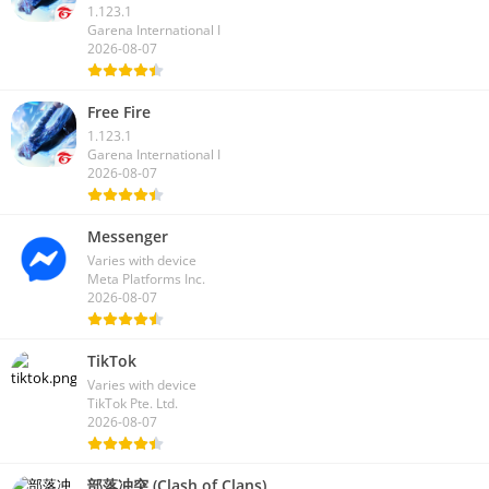
1.123.1
Garena International I
2026-08-07
Free Fire
1.123.1
Garena International I
2026-08-07
Messenger
Varies with device
Meta Platforms Inc.
2026-08-07
TikTok
Varies with device
TikTok Pte. Ltd.
2026-08-07
部落冲突 (Clash of Clans)