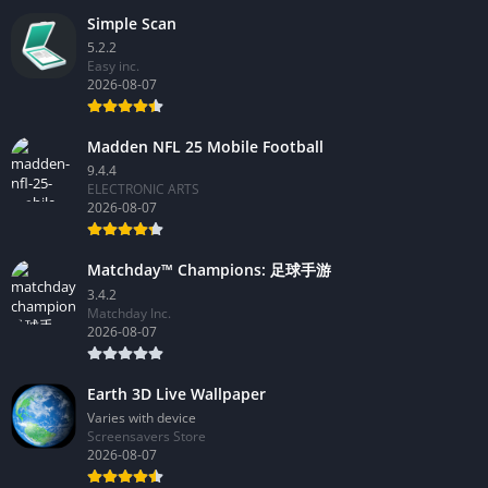
Simple Scan
5.2.2
Easy inc.
2026-08-07
Madden NFL 25 Mobile Football
9.4.4
ELECTRONIC ARTS
2026-08-07
Matchday™ Champions: 足球手游
3.4.2
Matchday Inc.
2026-08-07
Earth 3D Live Wallpaper
Varies with device
Screensavers Store
2026-08-07