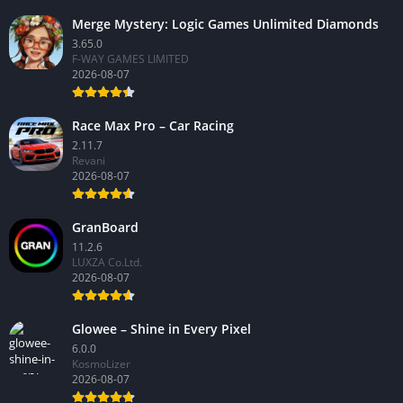
Merge Mystery: Logic Games Unlimited Diamonds
3.65.0
F-WAY GAMES LIMITED
2026-08-07
Race Max Pro – Car Racing
2.11.7
Revani
2026-08-07
GranBoard
11.2.6
LUXZA Co.Ltd.
2026-08-07
Glowee – Shine in Every Pixel
6.0.0
KosmoLizer
2026-08-07