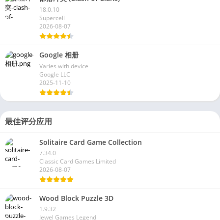
18.0.10
Supercell
2026-08-07
Google 相册
Varies with device
Google LLC
2025-11-10
最佳评分应用
Solitaire Card Game Collection
7.34.0
Classic Card Games Limited
2026-08-07
Wood Block Puzzle 3D
1.9.32
Jewel Games Legend