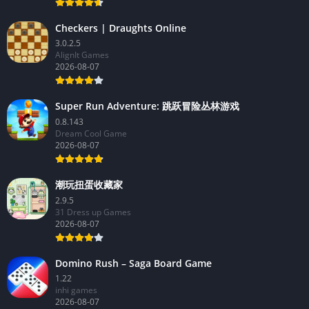
Checkers | Draughts Online
3.0.2.5
AlignIt Games
2026-08-07
Super Run Adventure: 跳跃冒险丛林游戏
0.8.143
Dream Cool Game
2026-08-07
潮玩扭蛋收藏家
2.9.5
31 Dress up Games
2026-08-07
Domino Rush – Saga Board Game
1.22
inhi games
2026-08-07