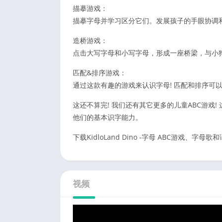
描摹游戏：
描摹字母并学习区分它们。发展孩子的手眼协调
造桥游戏：
点击大写字母和小写字母，形成一座桥梁，与小
匹配&排序游戏：
通过这款有趣的游戏来认识字母! 匹配和排序可
这还不算完! 我们还有其它更多的儿童ABC游戏
他们的基本识字能力。
下载KidloLand Dino -字母 ABC游戏、
视频