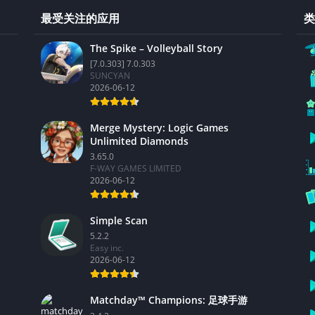
最受关注的应用
类
The Spike – Volleyball Story
[7.0.303] 7.0.303
SUNCYAN
2026-06-12
Merge Mystery: Logic Games
Unlimited Diamonds
3.65.0
F-WAY GAMES LIMITED
2026-06-12
Simple Scan
5.2.2
Easy inc.
2026-06-12
Matchday™ Champions: 足球手游