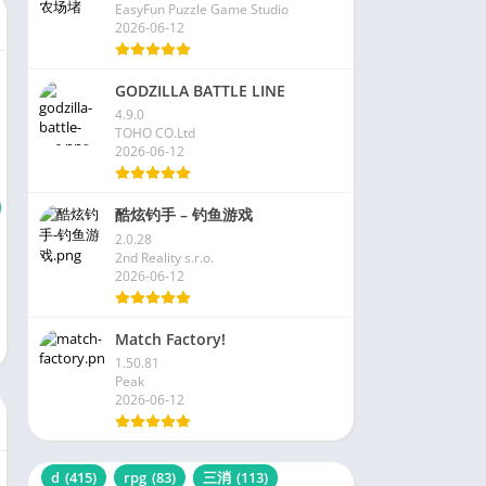
EasyFun Puzzle Game Studio
2026-06-12
GODZILLA BATTLE LINE
4.9.0
TOHO CO.Ltd
2026-06-12
酷炫钓手 – 钓鱼游戏
2.0.28
2nd Reality s.r.o.
2026-06-12
Match Factory!
1.50.81
Peak
2026-06-12
d
(415)
rpg
(83)
三消
(113)