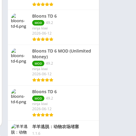
Bloons TD 6
49.2
MOD
ninja kiwi
2026-06-12
Bloons TD 6 MOD (Unlimited
Money)
49.2
MOD
ninja kiwi
2026-06-12
Bloons TD 6
49.2
MOD
ninja kiwi
2026-06-12
羊羊逃脱：动物农场堵塞
1.1.6