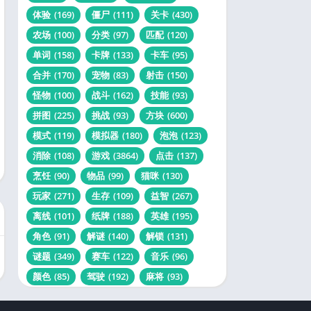
体验
(169)
僵尸
(111)
关卡
(430)
农场
(100)
分类
(97)
匹配
(120)
单词
(158)
卡牌
(133)
卡车
(95)
合并
(170)
宠物
(83)
射击
(150)
怪物
(100)
战斗
(162)
技能
(93)
拼图
(225)
挑战
(93)
方块
(600)
模式
(119)
模拟器
(180)
泡泡
(123)
消除
(108)
游戏
(3864)
点击
(137)
烹饪
(90)
物品
(99)
猫咪
(130)
玩家
(271)
生存
(109)
益智
(267)
离线
(101)
纸牌
(188)
英雄
(195)
角色
(91)
解谜
(140)
解锁
(131)
谜题
(349)
赛车
(122)
音乐
(96)
颜色
(85)
驾驶
(192)
麻将
(93)