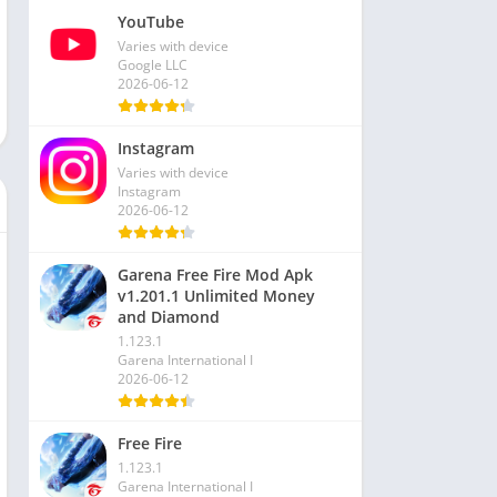
YouTube
Varies with device
Google LLC
2026-06-12
Instagram
Varies with device
Instagram
2026-06-12
Garena Free Fire Mod Apk
v1.201.1 Unlimited Money
and Diamond
1.123.1
Garena International I
2026-06-12
Free Fire
1.123.1
Garena International I