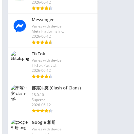
2026-06-12
Messenger
Varies with device
Meta Platforms Inc.
2026-06-12
TikTok
Varies with device
TikTok Pte. Ltd.
2026-06-12
部落冲突 (Clash of Clans)
18.0.10
Supercell
2026-06-12
Google 相册
Varies with device