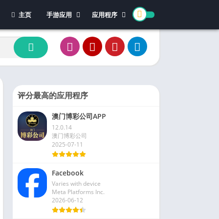
主页
手游应用
应用程序
休闲游戏
体育
冒险游戏
办公
模拟游戏
新闻杂志
动作游戏
视频播放和编辑
卡牌游戏
评分最高的应用程序
街机游戏
澳门博彩公司APP
教育游戏
12.0.14
角色扮演
澳门博彩公司
2025-07-11
文字游戏
益智游戏
Facebook
竞速游戏
Varies with device
策略游戏
Meta Platforms Inc.
2026-06-12