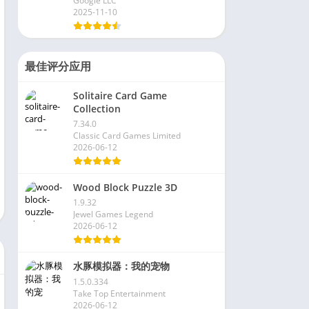
Google LLC
2025-11-10
最佳评分应用
Solitaire Card Game
Collection
7.34.0
Classic Card Games Limited
2026-06-12
Wood Block Puzzle 3D
1.9.32
Jewel Games Legend
2026-06-12
水豚模拟器：我的宠物
1.5.0.334
Take Top Entertainment
2026-06-12