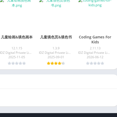
儿童绘画&填色画本
儿童填色页&填色书
Coding Games For
Kids
12.1.15
1.3.9
2.11.13
IDZ Digital Private Limited
IDZ Digital Private Limited
IDZ Digital Private Limited
2025-11-05
2025-09-01
2026-06-12