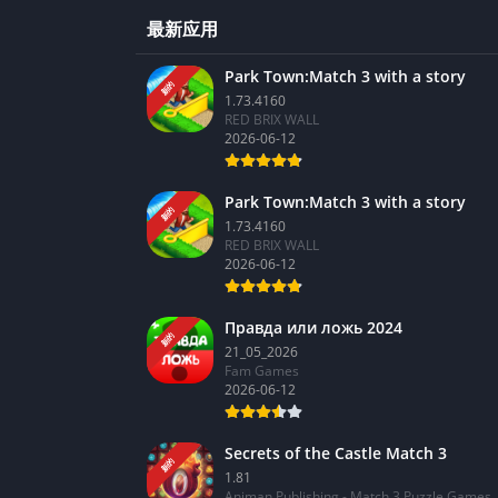
最新应用
Park Town:Match 3 with a story
新的
1.73.4160
RED BRIX WALL
2026-06-12
Park Town:Match 3 with a story
新的
1.73.4160
RED BRIX WALL
2026-06-12
Правда или ложь 2024
新的
21_05_2026
Fam Games
2026-06-12
Secrets of the Castle Match 3
新的
1.81
Animan Publishing - Match 3 Puzzle Games