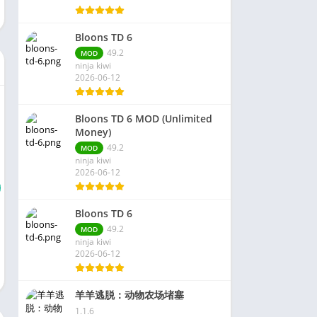
Bloons TD 6
49.2
MOD
ninja kiwi
2026-06-12
Bloons TD 6 MOD (Unlimited
Money)
49.2
MOD
ninja kiwi
2026-06-12
Bloons TD 6
49.2
MOD
ninja kiwi
2026-06-12
羊羊逃脱：动物农场堵塞
1.1.6