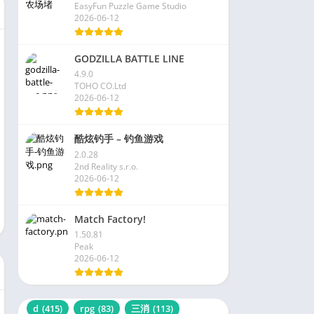
EasyFun Puzzle Game Studio
2026-06-12
GODZILLA BATTLE LINE
4.9.0
TOHO CO.Ltd
2026-06-12
酷炫钓手 – 钓鱼游戏
2.0.28
2nd Reality s.r.o.
2026-06-12
Match Factory!
1.50.81
Peak
2026-06-12
d
(415)
rpg
(83)
三消
(113)