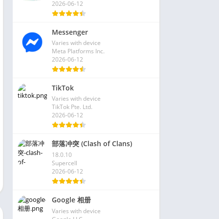
2026-06-12
Messenger
Varies with device
Meta Platforms Inc.
2026-06-12
TikTok
Varies with device
TikTok Pte. Ltd.
2026-06-12
部落冲突 (Clash of Clans)
18.0.10
Supercell
2026-06-12
Google 相册
Varies with device