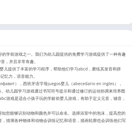
最好的学前游戏之一。我们为幼儿园提供的免费学习游戏提供了一种有趣
声音，并且非常有趣。
为婴儿提供了丰富的学习程序，帮助他们学习abcd，磨练其发音和拼
培养记忆力，语音能力。
ит），西班牙语字母juegos婴儿（abecedario en ingles），
完成发音任务。幼儿园学习游戏通过书写符号提示和通过修订的运动协调来培养图
abc游戏是适合小孩子玩的学龄前婴儿游戏，有助于定义元音，辅音，
兴得知您能够识别动物和颜色并可以命名。选择浴室中的泡沫，提高您的
音，猜测各种物体和动物会训练记忆和语音，描画轮廓也会训练他们写