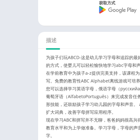
获取方式
描述
为孩子们玩ABCD-这是幼儿学习字母和追踪的
的方式，使婴儿可以轻松愉快地学习abc字母和
在学前教育中为孩子a-z提供完美支持，该课程
写。免费的教育性ABC Alphabet离线游戏可
您可以选择学习英语字母，俄语字母（русскийалфав
葡萄牙语（AlfabetoPortuguês）来
形技能，还鼓励孩子学习幼儿园的字母和声音。 
扩大词典，改善字母拼写应用程序。
现在学习ABC和拼写并不无聊，爸爸妈妈很高
教育水平和为上学做准备。学习字母，字母的声
字。