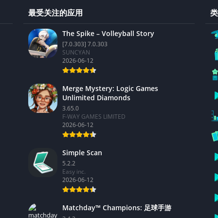
最受关注的应用
类
The Spike – Volleyball Story
[7.0.303] 7.0.303
SUNCYAN
2026-06-12
Merge Mystery: Logic Games
Unlimited Diamonds
3.65.0
F-WAY GAMES LIMITED
2026-06-12
Simple Scan
5.2.2
Easy inc.
2026-06-12
Matchday™ Champions: 足球手游