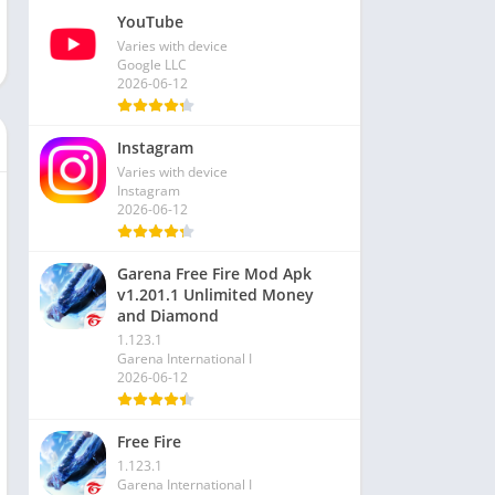
YouTube
Varies with device
Google LLC
2026-06-12
Instagram
Varies with device
Instagram
2026-06-12
Garena Free Fire Mod Apk
v1.201.1 Unlimited Money
and Diamond
1.123.1
Garena International I
2026-06-12
Free Fire
1.123.1
Garena International I