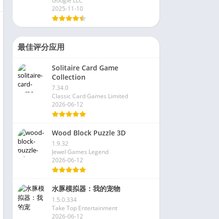
Google LLC
2025-11-10
最佳评分应用
Solitaire Card Game
Collection
7.34.0
Classic Card Games Limited
2026-06-12
Wood Block Puzzle 3D
1.9.32
Jewel Games Legend
2026-06-12
水豚模拟器：我的宠物
1.5.0.334
Take Top Entertainment
2026-06-12