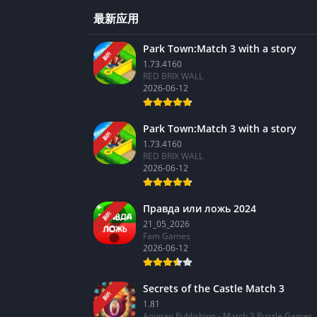
最新应用
Park Town:Match 3 with a story
新的
1.73.4160
RED BRIX WALL
2026-06-12
Park Town:Match 3 with a story
新的
1.73.4160
RED BRIX WALL
2026-06-12
Правда или ложь 2024
新的
21_05_2026
Fam Games
2026-06-12
Secrets of the Castle Match 3
新的
1.81
Animan Publishing - Match 3 Puzzle Games