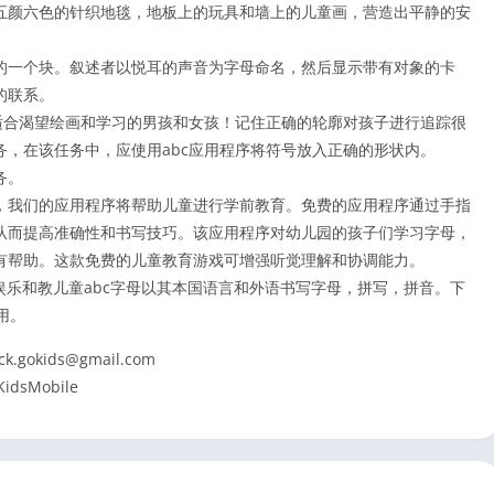
五颜六色的针织地毯，地板上的玩具和墙上的儿童画，营造出平静的安
的一个块。叙述者以悦耳的声音为字母命名，然后显示带有对象的卡
的联系。
适合渴望绘画和学习的男孩和女孩！记住正确的轮廓对孩子进行追踪很
，在该任务中，应使用abc应用程序将符号放入正确的形状内。
务。
，我们的应用程序将帮助儿童进行学前教育。免费的应用程序通过手指
从而提高准确性和书写技巧。该应用程序对幼儿园的孩子们学习字母，
有帮助。这款免费的儿童教育游戏可增强听觉理解和协调能力。
娱乐和教儿童abc字母以其本国语言和外语书写字母，拼写，拼音。下
用。
kids@gmail.com
idsMobile