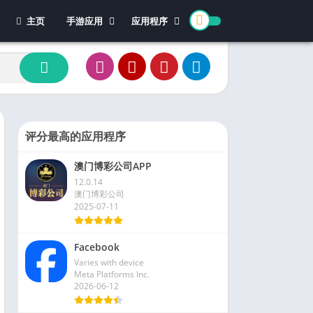
主页
手游应用
应用程序
休闲游戏
体育
冒险游戏
办公
模拟游戏
新闻杂志
动作游戏
视频播放和编辑
卡牌游戏
评分最高的应用程序
街机游戏
澳门博彩公司APP
教育游戏
12.0.14
角色扮演
澳门博彩公司
2025-07-11
文字游戏
益智游戏
Facebook
竞速游戏
Varies with device
策略游戏
Meta Platforms Inc.
2026-06-12