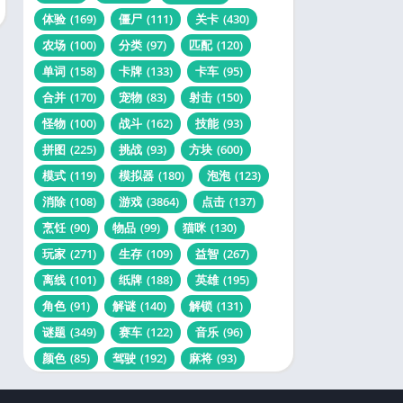
体验
(169)
僵尸
(111)
关卡
(430)
农场
(100)
分类
(97)
匹配
(120)
单词
(158)
卡牌
(133)
卡车
(95)
合并
(170)
宠物
(83)
射击
(150)
怪物
(100)
战斗
(162)
技能
(93)
拼图
(225)
挑战
(93)
方块
(600)
模式
(119)
模拟器
(180)
泡泡
(123)
消除
(108)
游戏
(3864)
点击
(137)
烹饪
(90)
物品
(99)
猫咪
(130)
玩家
(271)
生存
(109)
益智
(267)
离线
(101)
纸牌
(188)
英雄
(195)
角色
(91)
解谜
(140)
解锁
(131)
谜题
(349)
赛车
(122)
音乐
(96)
颜色
(85)
驾驶
(192)
麻将
(93)