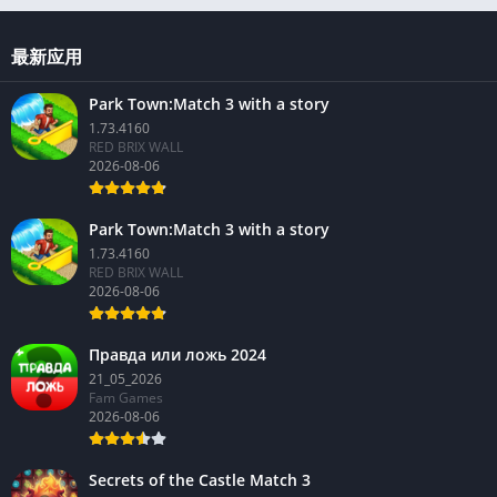
最新应用
Park Town:Match 3 with a story
1.73.4160
RED BRIX WALL
2026-08-06
Park Town:Match 3 with a story
1.73.4160
RED BRIX WALL
2026-08-06
Правда или ложь 2024
21_05_2026
Fam Games
2026-08-06
Secrets of the Castle Match 3