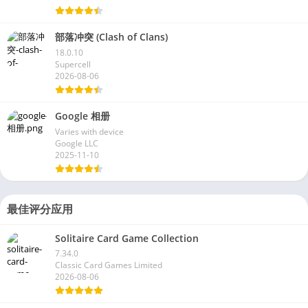
部落冲突 (Clash of Clans)
18.0.10
Supercell
2026-08-06
Google 相册
Varies with device
Google LLC
2025-11-10
最佳评分应用
Solitaire Card Game Collection
7.34.0
Classic Card Games Limited
2026-08-06