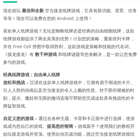
现在就玩
最佳和全新
空当接龙纸牌游戏，它具有新功能、背景、任务
等等！现在可以免费在您的 Android 上使用！
喜欢单人纸牌游戏？无论是蜘蛛纸牌还是经典的自由细胞纸牌，这款
纸牌游戏都提供了两全其美的优势！计划您的策略，重新排列卡牌，
并在 Free Cell 拼图中取得胜利，这款游戏是策略和技能的代名词。
《接龙接龙》有
数千种游戏
和纸牌谜题等您来解决，是一款让您免费
参与的游戏。
经典纸牌游戏：自由单人纸牌
放松和挑战 –
沉浸在这款单人纸牌游戏中，它拥有易于阅读的卡片、
引人入胜的动画以及空当接龙的令人上瘾的性质。对于那些艰难的时
刻，提示、魔杖和无限的撤消选项可帮助您完成这款具有挑战性的卡
牌益智游戏。
自定义您的游戏 –
通过在各种主题、卡背和卡正面中进行选择，使游
戏成为您自己的游戏。
提高您的智商 –
游戏新手？使用我们的教程开
始玩接龙游戏并登顶。使用自动完成功能，跳过空当接龙纸牌游戏结