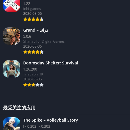
1.22
inhi games
2026-08-06
Grand – قراند
5.0.6
Shanab for Digital Games
2026-08-06
Doomsday Shelter: Survival
1.26.200
Triathlon HK
2026-08-06
最受关注的应用
The Spike – Volleyball Story
[7.0.303] 7.0.303