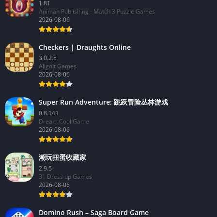
1.81
Animan Publishing - Match 3 Puzzle Games
2026-08-06
Checkers | Draughts Online
3.0.2.5
AlignIt Games
2026-08-06
Super Run Adventure: 跳跃冒险丛林游戏
0.8.143
Dream Cool Game
2026-08-06
潮玩扭蛋收藏家
2.9.5
31 Dress up Games
2026-08-06
Domino Rush – Saga Board Game