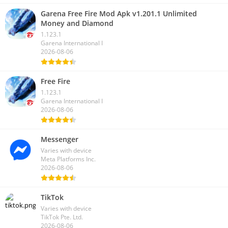
Garena Free Fire Mod Apk v1.201.1 Unlimited
Money and Diamond
1.123.1
Garena International I
2026-08-06
Free Fire
1.123.1
Garena International I
2026-08-06
Messenger
Varies with device
Meta Platforms Inc.
2026-08-06
TikTok
Varies with device
TikTok Pte. Ltd.
2026-08-06