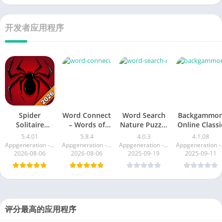
开发者应用程序
Spider
Word Connect
Word Search
Backgammo
Solitaire
– Words of
Nature Puzzle
Online Classi
Classic Game
Nature
Game
5.4.01
5.8.4
4.0.3
4.1.08
Appgeneration - Radio Podcasts Games
Appgeneration - Radio Podcasts Games
Appgeneration - Radio Podcasts Games
Appgeneratio
2026-08-06
2026-08-06
2025-09-19
2025-09-11
评分最高的应用程序