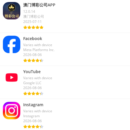
澳门博彩公司APP
12.0.14
澳门博彩公司
2025-07-11
Facebook
Varies with device
Meta Platforms Inc.
2026-08-06
YouTube
Varies with device
Google LLC
2026-08-06
Instagram
Varies with device
Instagram
2026-08-06