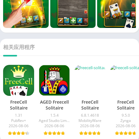
相关应用程序
FreeCell
AGED Freecell
FreeCell
FreeCell
Solitaire
Solitaire
Solitaire
Solitaire
1.31
1.5.4
6.8.1.4618
9.5.0
PubRev+
Aged Studio Limited
MobilityWare
Zynga
2026-08-06
2026-08-06
2026-08-06
2026-08-06