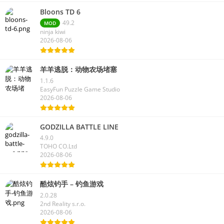
Bloons TD 6
49.2
MOD
ninja kiwi
2026-08-06
羊羊逃脱：动物农场堵塞
1.1.6
EasyFun Puzzle Game Studio
2026-08-06
GODZILLA BATTLE LINE
4.9.0
TOHO CO.Ltd
2026-08-06
酷炫钓手 – 钓鱼游戏
2.0.28
2nd Reality s.r.o.
2026-08-06