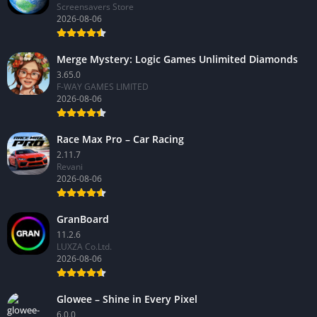
Screensavers Store
2026-08-06
Merge Mystery: Logic Games Unlimited Diamonds
3.65.0
F-WAY GAMES LIMITED
2026-08-06
Race Max Pro – Car Racing
2.11.7
Revani
2026-08-06
GranBoard
11.2.6
LUXZA Co.Ltd.
2026-08-06
Glowee – Shine in Every Pixel
6.0.0