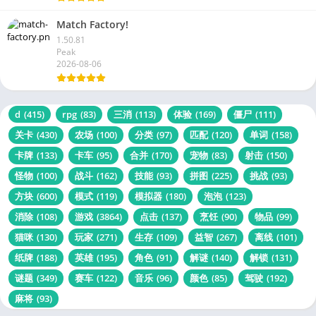
Match Factory!
1.50.81
Peak
2026-08-06
d
(415)
rpg
(83)
三消
(113)
体验
(169)
僵尸
(111)
关卡
(430)
农场
(100)
分类
(97)
匹配
(120)
单词
(158)
卡牌
(133)
卡车
(95)
合并
(170)
宠物
(83)
射击
(150)
怪物
(100)
战斗
(162)
技能
(93)
拼图
(225)
挑战
(93)
方块
(600)
模式
(119)
模拟器
(180)
泡泡
(123)
消除
(108)
游戏
(3864)
点击
(137)
烹饪
(90)
物品
(99)
猫咪
(130)
玩家
(271)
生存
(109)
益智
(267)
离线
(101)
纸牌
(188)
英雄
(195)
角色
(91)
解谜
(140)
解锁
(131)
谜题
(349)
赛车
(122)
音乐
(96)
颜色
(85)
驾驶
(192)
麻将
(93)