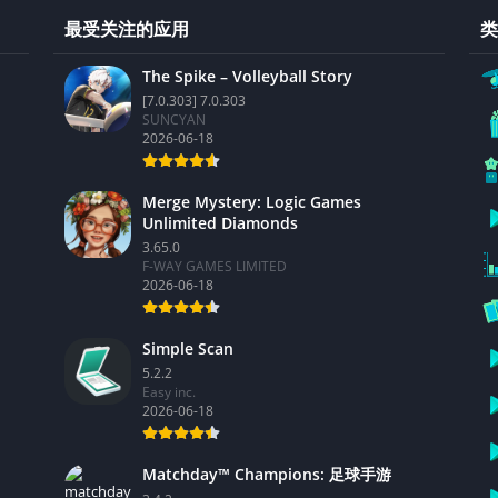
最受关注的应用
类
The Spike – Volleyball Story
[7.0.303] 7.0.303
SUNCYAN
2026-06-18
Merge Mystery: Logic Games
Unlimited Diamonds
3.65.0
F-WAY GAMES LIMITED
2026-06-18
Simple Scan
5.2.2
Easy inc.
2026-06-18
Matchday™ Champions: 足球手游