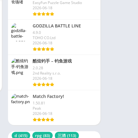
EasyFun Puzzle Game Studio
2026-06-18
GODZILLA BATTLE LINE
4.9.0
TOHO CO.Ltd
2026-06-18
酷炫钓手 – 钓鱼游戏
2.0.28
2nd Reality s.r.o.
2026-06-18
Match Factory!
1.50.81
Peak
2026-06-18
d
(415)
rpg
(83)
三消
(113)