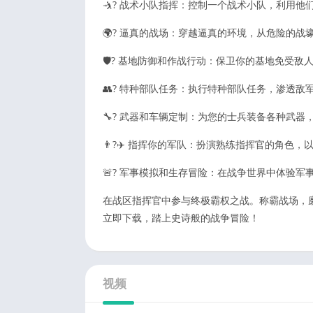
🤺? 战术小队指挥：控制一个战术小队，利用他
🌍? 逼真的战场：穿越逼真的环境，从危险的
🛡?️ 基地防御和作战行动：保卫你的基地免受
👥? 特种部队任务：执行特种部队任务，渗透敌
🔧? 武器和车辆定制：为您的士兵装备各种武
👨?‍✈️ 指挥你的军队：扮演熟练指挥官的角色
🚨? 军事模拟和生存冒险：在战争世界中体验军
在战区指挥官中参与终极霸权之战。称霸战场，
立即下载，踏上史诗般的战争冒险！
视频