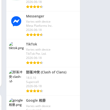
2026-06-18
Messenger
Varies with device
Meta Platforms Inc.
2026-06-18
TikTok
Varies with device
TikTok Pte. Ltd.
2026-06-18
部落冲突 (Clash of Clans)
18.0.10
Supercell
2026-06-18
Google 相册
Varies with device