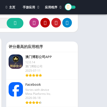
主页
手游应用
应用程序
休闲游戏
体育
冒险游戏
办公
模拟游戏
新闻杂志
动作游戏
视频播放和编辑
卡牌游戏
评分最高的应用程序
街机游戏
澳门博彩公司APP
教育游戏
12.0.14
角色扮演
澳门博彩公司
2025-07-11
文字游戏
益智游戏
Facebook
竞速游戏
Varies with device
策略游戏
Meta Platforms Inc.
2026-06-18