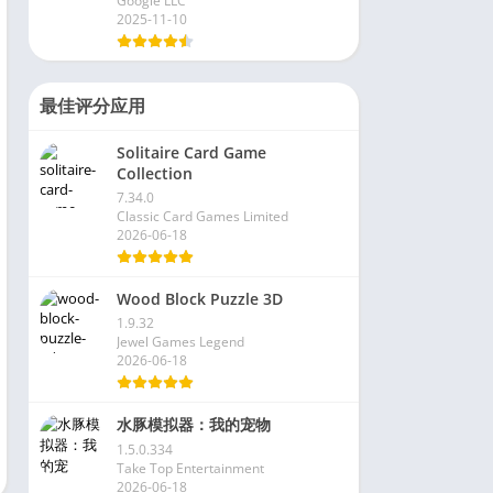
Google LLC
2025-11-10
最佳评分应用
Solitaire Card Game
Collection
7.34.0
Classic Card Games Limited
2026-06-18
Wood Block Puzzle 3D
1.9.32
Jewel Games Legend
2026-06-18
水豚模拟器：我的宠物
1.5.0.334
Take Top Entertainment
2026-06-18