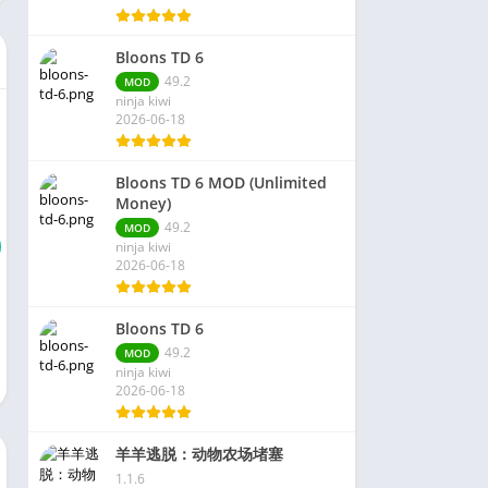
Bloons TD 6
49.2
MOD
ninja kiwi
2026-06-18
Bloons TD 6 MOD (Unlimited
Money)
49.2
MOD
ninja kiwi
2026-06-18
Bloons TD 6
49.2
MOD
ninja kiwi
2026-06-18
羊羊逃脱：动物农场堵塞
1.1.6