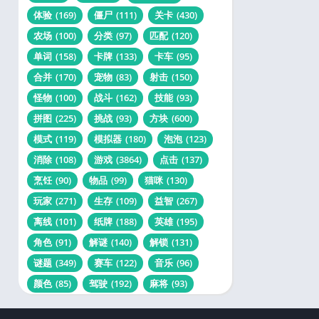
体验
(169)
僵尸
(111)
关卡
(430)
农场
(100)
分类
(97)
匹配
(120)
单词
(158)
卡牌
(133)
卡车
(95)
合并
(170)
宠物
(83)
射击
(150)
怪物
(100)
战斗
(162)
技能
(93)
拼图
(225)
挑战
(93)
方块
(600)
模式
(119)
模拟器
(180)
泡泡
(123)
消除
(108)
游戏
(3864)
点击
(137)
烹饪
(90)
物品
(99)
猫咪
(130)
玩家
(271)
生存
(109)
益智
(267)
离线
(101)
纸牌
(188)
英雄
(195)
角色
(91)
解谜
(140)
解锁
(131)
谜题
(349)
赛车
(122)
音乐
(96)
颜色
(85)
驾驶
(192)
麻将
(93)