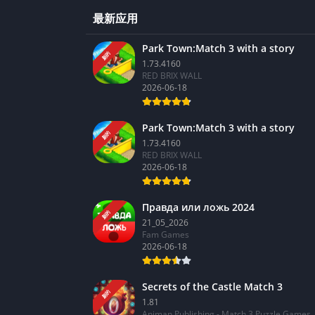
最新应用
Park Town:Match 3 with a story
新的
1.73.4160
RED BRIX WALL
2026-06-18
Park Town:Match 3 with a story
新的
1.73.4160
RED BRIX WALL
2026-06-18
Правда или ложь 2024
新的
21_05_2026
Fam Games
2026-06-18
Secrets of the Castle Match 3
新的
1.81
Animan Publishing - Match 3 Puzzle Games