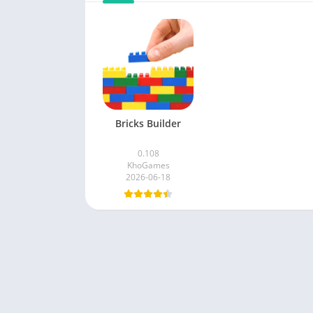
Bricks Builder
0.108
KhoGames
2026-06-18