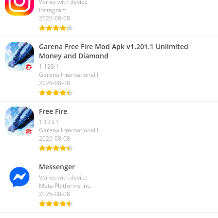
Varies with device
Instagram
2026-08-08
Garena Free Fire Mod Apk v1.201.1 Unlimited
Money and Diamond
1.123.1
Garena International I
2026-08-08
Free Fire
1.123.1
Garena International I
2026-08-08
Messenger
Varies with device
Meta Platforms Inc.
2026-08-08