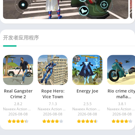
开发者应用程序
Real Gangster
Rope Hero:
Energy Joe
Rio crime city
Crime 2
Vice Town
mafia
gangster
2.8.2
7.1.3
2.5.5
3.8.1
Naxeex Action & RPG Games
Naxeex Action & RPG Games
Naxeex Action & RPG Games
Naxeex Action & RPG Games
2026-08-08
2026-08-08
2026-08-08
2026-08-08