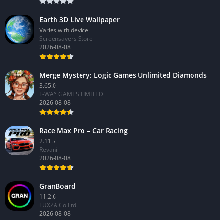
Earth 3D Live Wallpaper
Varies with device
Screensavers Store
2026-08-08
Merge Mystery: Logic Games Unlimited Diamonds
3.65.0
F-WAY GAMES LIMITED
2026-08-08
Race Max Pro – Car Racing
2.11.7
Revani
2026-08-08
GranBoard
11.2.6
LUXZA Co.Ltd.
2026-08-08