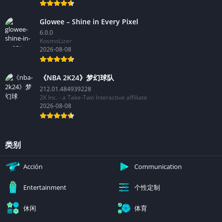
Glowee – Shine in Every Pixel
6.0.0
KosmoLizer
2026-08-08
《NBA 2K24》梦幻球队
212.01.484939228
2K Inc. - a Take-Two Interactive affiliate
2026-08-08
类别
Acción
Communication
个性定制
Entertainment
休闲
体育