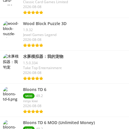
Classic Card Games Limited
2026-08-08
Wood Block Puzzle 3D
1.9.32
Jewel Games Legend
2026-08-08
水豚模拟器：我的宠物
1.5.0.334
Take Top Entertainment
2026-08-08
Bloons TD 6
49.2
MOD
ninja kiwi
2026-08-08
Bloons TD 6 MOD (Unlimited Money)
49.2