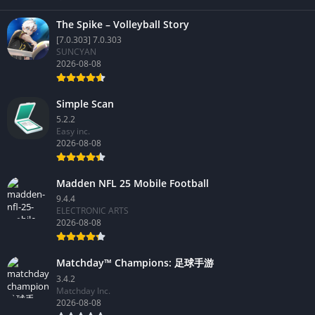
The Spike – Volleyball Story
[7.0.303] 7.0.303
SUNCYAN
2026-08-08
Simple Scan
5.2.2
Easy inc.
2026-08-08
Madden NFL 25 Mobile Football
9.4.4
ELECTRONIC ARTS
2026-08-08
Matchday™ Champions: 足球手游
3.4.2
Matchday Inc.
2026-08-08