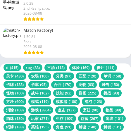
2.0.28
2nd Reality s.r.o.
2026-08-08
Match Factory!
1.50.81
Peak
2026-08-08
d
(415)
rpg
(83)
三消
(113)
体验
(169)
僵尸
(111)
关卡
(430)
农场
(100)
分类
(97)
匹配
(120)
单词
(158)
卡牌
(133)
卡车
(95)
合并
(170)
宠物
(83)
射击
(150)
怪物
(100)
战斗
(162)
技能
(93)
拼图
(225)
挑战
(93)
方块
(600)
模式
(119)
模拟器
(180)
泡泡
(123)
消除
(108)
游戏
(3864)
点击
(137)
烹饪
(90)
物品
(99)
猫咪
(130)
玩家
(271)
生存
(109)
益智
(267)
离线
(101)
纸牌
(188)
英雄
(195)
角色
(91)
解谜
(140)
解锁
(131)