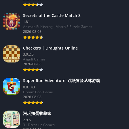
Secrets of the Castle Match 3
1.81
Animan Publishing - Match 3 Puzzle Games
2026-08-08
Checkers | Draughts Online
3.0.2.5
AlignIt Games
2026-08-08
Super Run Adventure: 跳跃冒险丛林游戏
0.8.143
Dream Cool Game
2026-08-08
潮玩扭蛋收藏家
2.9.5
31 Dress up Games