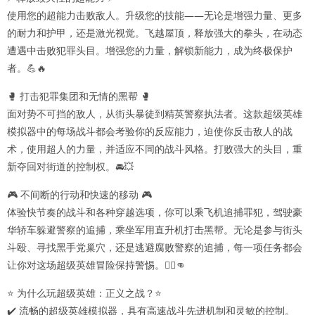
使用您的超能力击败敌人。升级您的技能——无论是增强力量、更多
的耐力和护甲，还是激光视觉。飞越屋顶，释放强大的拳头，在动态
遭遇中击败犯罪头目。增强您的力量，解锁新能力，成为终极保护
者。💪🔥
🥊 打击犯罪集团和无情的黑帮 🥊
面对势不可挡的敌人，从街头暴徒到精英警察执法者。这款超级英雄
模拟器中的每场战斗都会考验你的反应能力，迫使你反击敌人的战
术，使用超人的力量，并适应不同的战斗风格。打败强大的头目，重
新夺回对街道的控制权。🚘💥
🎮 不间断的行动和快速的移动 🎮
体验快节奏的战斗和各种穿越选项，你可以乘飞机追捕罪犯，驾驶豪
华轿车躲避警察的追捕，乘坐军用直升机打击黑帮。无论是参与街头
斗殴、寻找黑手党巢穴，还是逃避腐败警察的追捕，每一项任务都会
让你对这场超级英雄冒险保持警惕。🦸‍♂️👊
⭐ 为什么玩超级英雄：正义之战？⭐
✔️ 流畅的超级英雄模拟器，具有高速战斗先进机制和灵敏的控制。