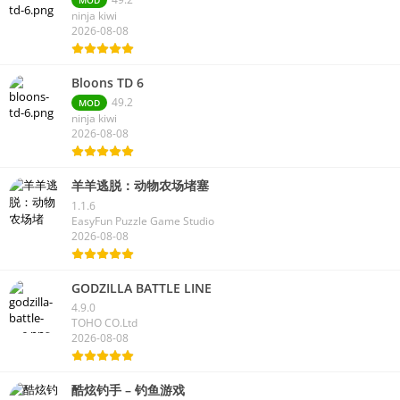
MOD
ninja kiwi
2026-08-08
Bloons TD 6
49.2
MOD
ninja kiwi
2026-08-08
羊羊逃脱：动物农场堵塞
1.1.6
EasyFun Puzzle Game Studio
2026-08-08
GODZILLA BATTLE LINE
4.9.0
TOHO CO.Ltd
2026-08-08
酷炫钓手 – 钓鱼游戏