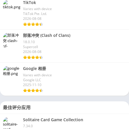
TikTok
Varies with device
TikTok Pte. Ltd.
2026-08-08
部落冲突 (Clash of Clans)
18.0.10
Supercell
2026-08-08
Google 相册
Varies with device
Google LLC
2025-11-10
最佳评分应用
Solitaire Card Game Collection
7.34.0