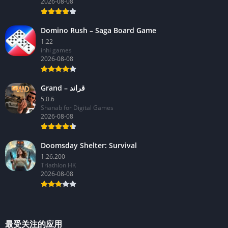
2026-08-08
Domino Rush – Saga Board Game
1.22
inhi games
2026-08-08
Grand – قراند
5.0.6
Shanab for Digital Games
2026-08-08
Doomsday Shelter: Survival
1.26.200
Triathlon HK
2026-08-08
最受关注的应用