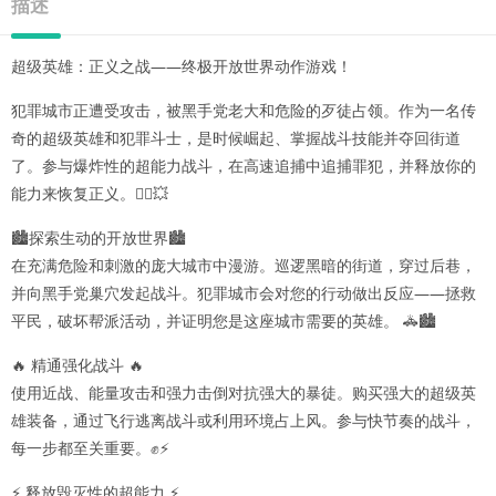
描述
超级英雄：正义之战——终极开放世界动作游戏！
犯罪城市正遭受攻击，被黑手党老大和危险的歹徒占领。作为一名传
奇的超级英雄和犯罪斗士，是时候崛起、掌握战斗技能并夺回街道
了。参与爆炸性的超能力战斗，在高速追捕中追捕罪犯，并释放你的
能力来恢复正义。🦸‍♂️💥
🏙️探索生动的开放世界🏙️
在充满危险和刺激的庞大城市中漫游。巡逻黑暗的街道，穿过后巷，
并向黑手党巢穴发起战斗。犯罪城市会对您的行动做出反应——拯救
平民，破坏帮派活动，并证明您是这座城市需要的英雄。 🚓🏙️
🔥 精通强化战斗 🔥
使用近战、能量攻击和强力击倒对抗强大的暴徒。购买强大的超级英
雄装备，通过飞行逃离战斗或利用环境占上风。参与快节奏的战斗，
每一步都至关重要。✊⚡
⚡ 释放毁灭性的超能力 ⚡