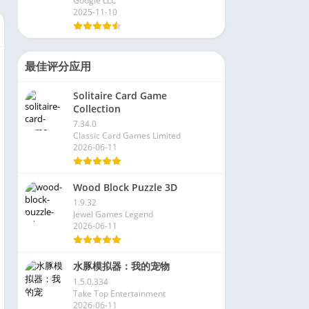
Google LLC
2025-11-10
最佳评分应用
Solitaire Card Game
Collection
7.34.0
Classic Card Games Limited
2026-06-11
Wood Block Puzzle 3D
1.9.32
Jewel Games Legend
2026-06-11
水豚模拟器：我的宠物
1.5.0.334
Take Top Entertainment
2026-06-11