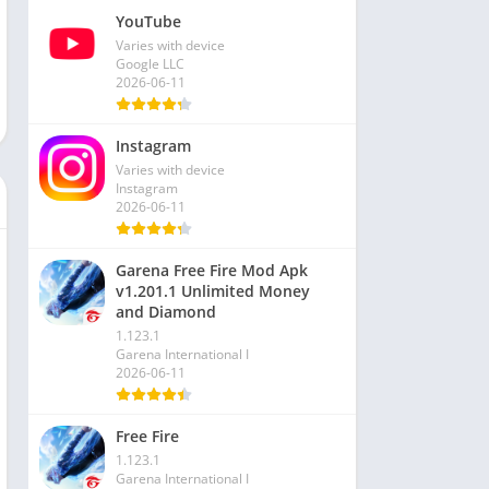
YouTube
Varies with device
Google LLC
2026-06-11
Instagram
Varies with device
Instagram
2026-06-11
Garena Free Fire Mod Apk
v1.201.1 Unlimited Money
and Diamond
1.123.1
Garena International I
2026-06-11
Free Fire
1.123.1
Garena International I