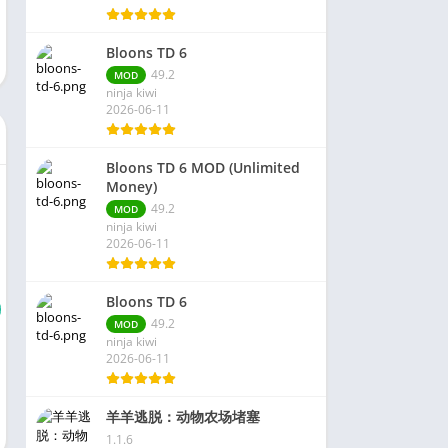
Bloons TD 6
49.2
MOD
ninja kiwi
2026-06-11
Bloons TD 6 MOD (Unlimited
Money)
49.2
MOD
ninja kiwi
2026-06-11
Bloons TD 6
49.2
MOD
ninja kiwi
2026-06-11
羊羊逃脱：动物农场堵塞
1.1.6