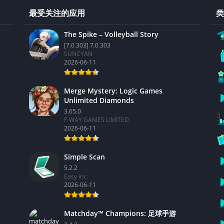
最受关注的应用
类
The Spike – Volleyball Story
[7.0.303] 7.0.303
SUNCYAN
2026-06-11
Merge Mystery: Logic Games
Unlimited Diamonds
3.65.0
F-WAY GAMES LIMITED
2026-06-11
Simple Scan
5.2.2
Easy inc.
2026-06-11
Matchday™ Champions: 足球手游