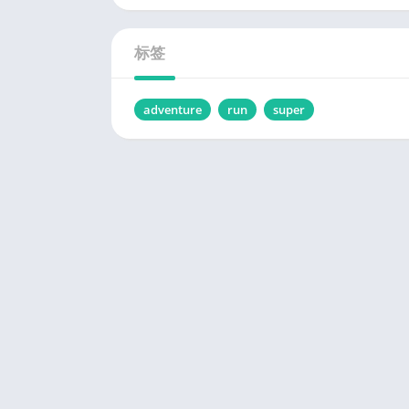
标签
adventure
run
super