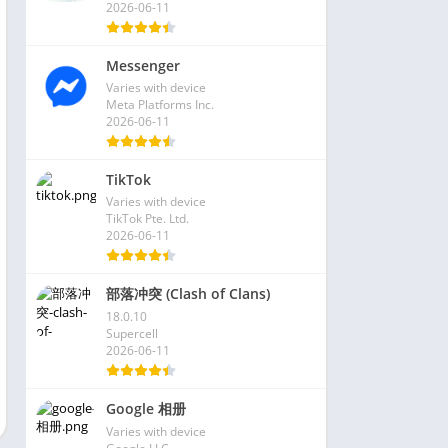
2026-06-11
Messenger
Varies with device
Meta Platforms Inc.
2026-06-11
TikTok
Varies with device
TikTok Pte. Ltd.
2026-06-11
部落冲突 (Clash of Clans)
18.0.10
Supercell
2026-06-11
Google 相册
Varies with device