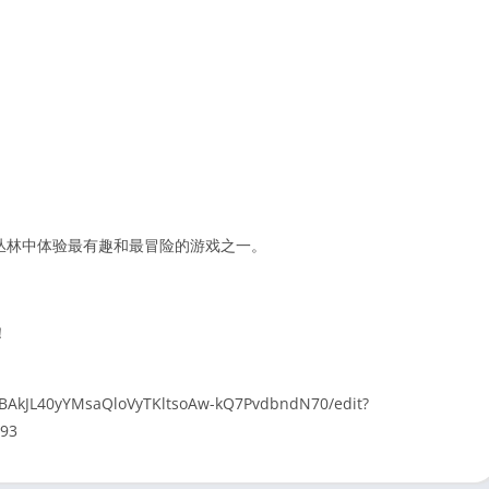
 在蘑菇丛林中体验最有趣和最冒险的游戏之一。
！
BBAkJL40yYMsaQloVyTKltsoAw-kQ7PvdbndN70/edit?
293