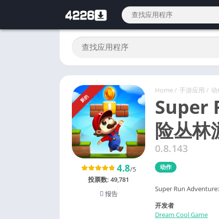
Home
/
手游应用
/
动
新的
Super
险丛林
0.8.143
4.8
动作
/5
投票数:
49,781
Super Run Adve
报告
开发者
Dream Cool Game