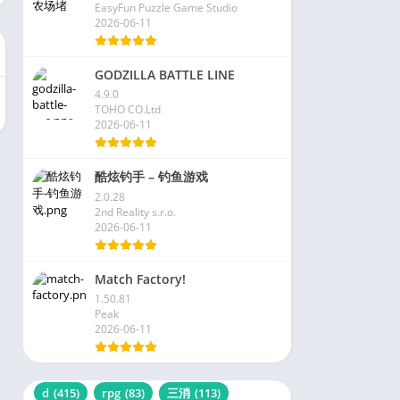
EasyFun Puzzle Game Studio
2026-06-11
GODZILLA BATTLE LINE
4.9.0
TOHO CO.Ltd
2026-06-11
酷炫钓手 – 钓鱼游戏
2.0.28
2nd Reality s.r.o.
2026-06-11
Match Factory!
1.50.81
Peak
2026-06-11
d
(415)
rpg
(83)
三消
(113)