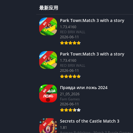
最新应用
Park Town:Match 3 with a story
新的
1.73.4160
RED BRIX WALL
2026-06-11
Park Town:Match 3 with a story
新的
1.73.4160
RED BRIX WALL
2026-06-11
Правда или ложь 2024
新的
21_05_2026
Fam Games
2026-06-11
Secrets of the Castle Match 3
新的
1.81
Animan Publishing - Match 3 Puzzle Games