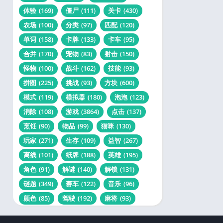
体验
(169)
僵尸
(111)
关卡
(430)
农场
(100)
分类
(97)
匹配
(120)
单词
(158)
卡牌
(133)
卡车
(95)
合并
(170)
宠物
(83)
射击
(150)
怪物
(100)
战斗
(162)
技能
(93)
拼图
(225)
挑战
(93)
方块
(600)
模式
(119)
模拟器
(180)
泡泡
(123)
消除
(108)
游戏
(3864)
点击
(137)
烹饪
(90)
物品
(99)
猫咪
(130)
玩家
(271)
生存
(109)
益智
(267)
离线
(101)
纸牌
(188)
英雄
(195)
角色
(91)
解谜
(140)
解锁
(131)
谜题
(349)
赛车
(122)
音乐
(96)
颜色
(85)
驾驶
(192)
麻将
(93)