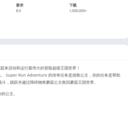
要求
下载
8.0
1,000,000+
o – 吃掉你的蘑菇来启动和运行最伟大的冒险超级王国世界！
游戏。 Super Run Adventure 的传奇任务是拯救公主，你的任务是帮助
战斗，跳跃并越过障碍物将蘑菇公主救回蘑菇王国世界。
救你的公主。