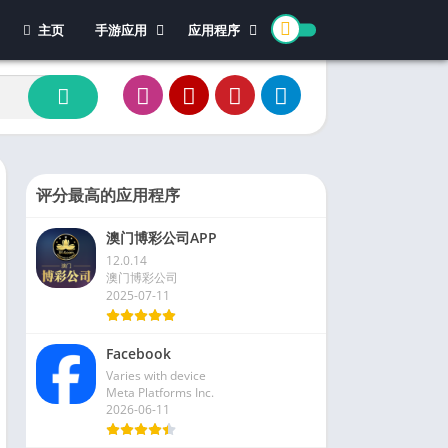
主页
手游应用
应用程序
休闲游戏
体育
冒险游戏
办公
模拟游戏
新闻杂志
动作游戏
视频播放和编辑
卡牌游戏
评分最高的应用程序
街机游戏
澳门博彩公司APP
教育游戏
12.0.14
角色扮演
澳门博彩公司
2025-07-11
文字游戏
益智游戏
Facebook
竞速游戏
Varies with device
策略游戏
Meta Platforms Inc.
2026-06-11