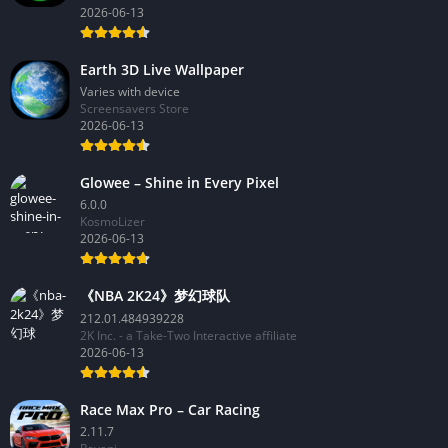
2026-06-13
Earth 3D Live Wallpaper
Varies with device
Screensavers Store
2026-06-13
Glowee – Shine in Every Pixel
6.0.0
KosmoLizer
2026-06-13
《NBA 2K24》梦幻球队
212.01.484939228
2K Inc. - a Take-Two Interactive affiliate
2026-06-13
Race Max Pro – Car Racing
2.11.7