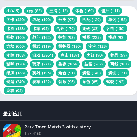
d
(415)
rpg
(83)
三消
(113)
体验
(169)
僵尸
(111)
关卡
(430)
农场
(100)
分类
(97)
匹配
(120)
单词
(158)
卡牌
(133)
卡车
(95)
合并
(170)
宠物
(83)
射击
(150)
怪物
(100)
战斗
(162)
技能
(93)
拼图
(225)
挑战
(93)
方块
(600)
模式
(119)
模拟器
(180)
泡泡
(123)
消除
(108)
游戏
(3864)
点击
(137)
烹饪
(90)
物品
(99)
猫咪
(130)
玩家
(271)
生存
(109)
益智
(267)
离线
(101)
纸牌
(188)
英雄
(195)
角色
(91)
解谜
(140)
解锁
(131)
谜题
(349)
赛车
(122)
音乐
(96)
颜色
(85)
驾驶
(192)
麻将
(93)
最新应用
Park Town:Match 3 with a story
新的
1.73.4160