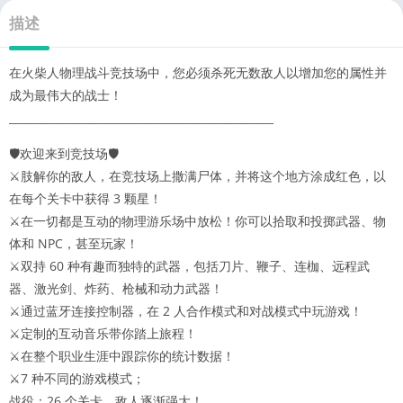
描述
在火柴人物理战斗竞技场中，您必须杀死无数敌人以增加您的属性并
成为最伟大的战士！
_________________________________________________
🛡️欢迎来到竞技场🛡️
⚔️肢解你的敌人，在竞技场上撒满尸体，并将这个地方涂成红色，以
在每个关卡中获得 3 颗星！
⚔️在一切都是互动的物理游乐场中放松！你可以拾取和投掷武器、物
体和 NPC，甚至玩家！
⚔️双持 60 种有趣而独特的武器，包括刀片、鞭子、连枷、远程武
器、激光剑、炸药、枪械和动力武器！
⚔️通过蓝牙连接控制器，在 2 人合作模式和对战模式中玩游戏！
⚔️定制的互动音乐带你踏上旅程！
⚔️在整个职业生涯中跟踪你的统计数据！
⚔️7 种不同的游戏模式；
战役：26 个关卡，敌人逐渐强大！