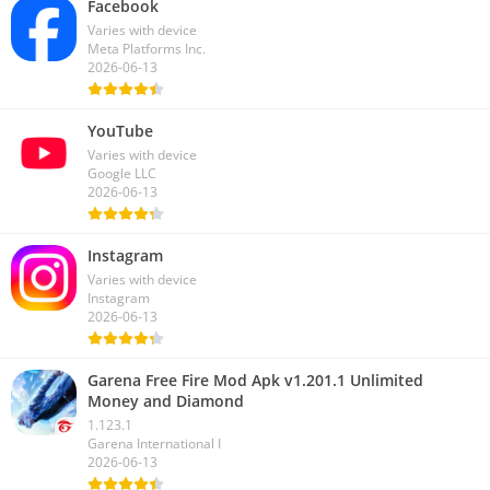
Facebook
Varies with device
Meta Platforms Inc.
2026-06-13
YouTube
Varies with device
Google LLC
2026-06-13
Instagram
Varies with device
Instagram
2026-06-13
Garena Free Fire Mod Apk v1.201.1 Unlimited
Money and Diamond
1.123.1
Garena International I
2026-06-13