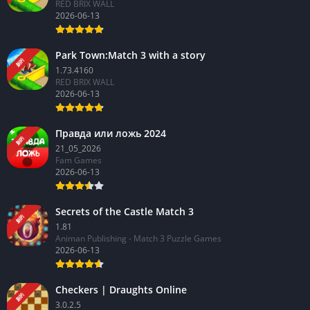
RED BRIX WALL
2026-06-13
Park Town:Match 3 with a story
新的
1.73.4160
RED BRIX WALL
2026-06-13
Правда или ложь 2024
新的
21_05_2026
Fam Games
2026-06-13
Secrets of the Castle Match 3
新的
1.81
Animan Publishing - Match 3 Puzzle Games
2026-06-13
Checkers | Draughts Online
新的
3.0.2.5