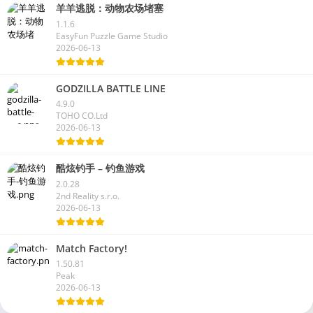
羊羊逃脱：动物农场堵塞
1.1.6
EasyFun Puzzle Game Studio
2026-06-13
GODZILLA BATTLE LINE
4.9.0
TOHO CO.Ltd
2026-06-13
酷炫钓手 – 钓鱼游戏
2.0.28
2nd Reality s.r.o.
2026-06-13
Match Factory!
1.50.81
Peak
2026-06-13