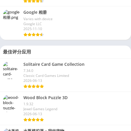
Google 相册
Varies with device
Google LLC
2025-11-10
最佳评分应用
Solitaire Card Game Collection
7.34.0
Classic Card Games Limited
2026-06-13
Wood Block Puzzle 3D
1.9.32
Jewel Games Legend
2026-06-13
水豚模拟器：我的宠物