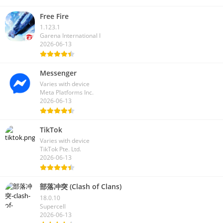
Free Fire
1.123.1
Garena International I
2026-06-13
Messenger
Varies with device
Meta Platforms Inc.
2026-06-13
TikTok
Varies with device
TikTok Pte. Ltd.
2026-06-13
部落冲突 (Clash of Clans)
18.0.10
Supercell
2026-06-13