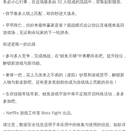
务必小心行事，在这场最多由 32 人组成的混战中，背叛如影随形。
• 快节奏多人线上匹配，助你秒进大逃杀。
• 早早阵亡，但好奇最终赢家是谁？观战模式会让你以灵魂视角返回
游戏场，见证剩余玩家的下一轮拼杀。
前进是唯一的出路
• 参与多人竞争，完成挑战，在“鱿鱼天梯”中勇攀排名吧。提升段位，
解锁新游戏与新功能。
• 奢侈一把，花上几张来之不易的（虚拟）钞票和游戏货币，解锁新
人物与新皮肤吧。还有更多奖励助你成为游戏场上亮眼的存在！
• 生存技能常练常新。鱿鱼游戏宇宙中将不定期开启特殊活动，多多
参加吧。
– Netflix 游戏工作室 Boss Fight 出品。
请注意，数据安全信息适用于本应用中的收集与使用的信息。如欲详