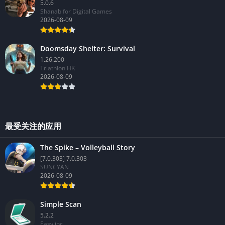
5.0.6
Shanab for Digital Games
2026-08-09
Doomsday Shelter: Survival
1.26.200
Triathlon HK
2026-08-09
最受关注的应用
The Spike – Volleyball Story
[7.0.303] 7.0.303
SUNCYAN
2026-08-09
Simple Scan
5.2.2
Easy inc.