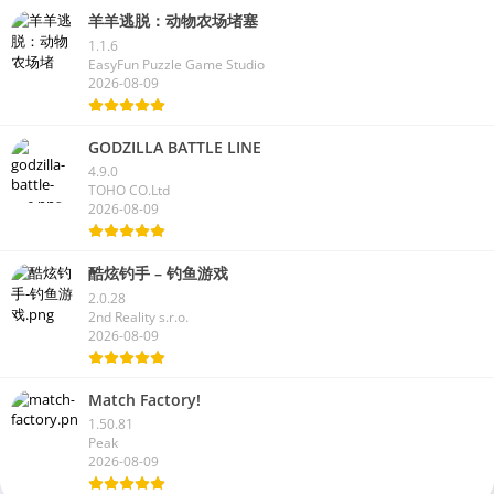
羊羊逃脱：动物农场堵塞
1.1.6
EasyFun Puzzle Game Studio
2026-08-09
GODZILLA BATTLE LINE
4.9.0
TOHO CO.Ltd
2026-08-09
酷炫钓手 – 钓鱼游戏
2.0.28
2nd Reality s.r.o.
2026-08-09
Match Factory!
1.50.81
Peak
2026-08-09