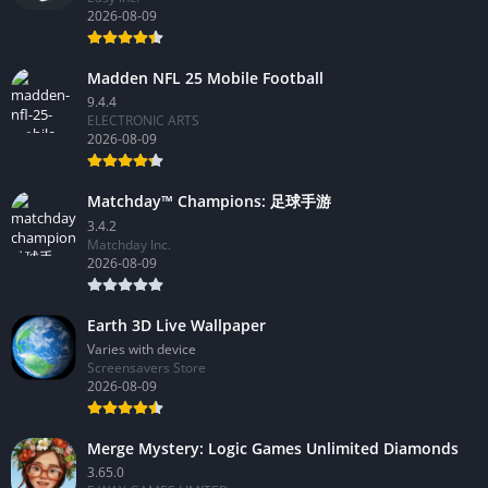
2026-08-09
Madden NFL 25 Mobile Football
9.4.4
ELECTRONIC ARTS
2026-08-09
Matchday™ Champions: 足球手游
3.4.2
Matchday Inc.
2026-08-09
Earth 3D Live Wallpaper
Varies with device
Screensavers Store
2026-08-09
Merge Mystery: Logic Games Unlimited Diamonds
3.65.0