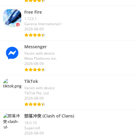
Free Fire
1.123.1
Garena International I
2026-08-09
Messenger
Varies with device
Meta Platforms Inc.
2026-08-09
TikTok
Varies with device
TikTok Pte. Ltd.
2026-08-09
部落冲突 (Clash of Clans)
18.0.10
Supercell
2026-08-09