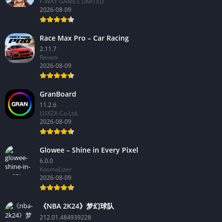
F-WAY GAMES LIMITED
2026-08-09
Race Max Pro – Car Racing
2.11.7
Revani
2026-08-09
GranBoard
11.2.6
LUXZA Co.Ltd.
2026-08-09
Glowee – Shine in Every Pixel
6.0.0
KosmoLizer
2026-08-09
《NBA 2K24》梦幻球队
212.01.484939228