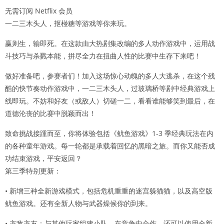
无需订阅 Netflix 会员
一二三木头人，抠椪糖等游戏等你来玩。
赢则生，输即死。在这款由大热剧集改编的多人动作游戏中，运用战
斗技巧与杀戮本能，拼尽全力在扭曲人性的比赛中生存下来吧！
做好准备吧，参赛者们！加入这场惊心动魄的多人大逃杀，在这个残
酷的快节奏动作游戏中，一二三木头人，过玻璃桥等剧中经典游戏上
线即玩。不妨和好友（或敌人）切磋一二，看看谁能够笑到最后，在
道德沦丧的比赛中脱颖而出！
致命挑战接踵而至，你将体验包括《鱿鱼游戏》1-3 季经典玩法在内
的各种童年游戏。每一轮都是承载着回忆的黑暗之旅。而你又能否成
功结束游戏，平安返回？
第三季特别更新：
• 新增三种全新游戏模式，包括危机重重的迷宫躲猫猫，以及高空版
鱿鱼游戏。还有全新人物与武器燥候你的到来。
• 亦敌亦友：与其他玩家组建小队，在竞争中合作。还可以使用全新