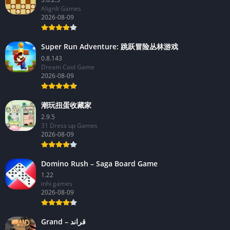
AlignIt Games
2026-08-09
Super Run Adventure: 跳跃冒险丛林游戏
0.8.143
Dream Cool Game
2026-08-09
潮玩扭蛋收藏家
2.9.5
31 Dress up Games
2026-08-09
Domino Rush – Saga Board Game
1.22
inhi games
2026-08-09
Grand – قراند