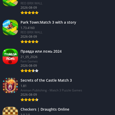
RED BRIX WALL
2026-08-09
Park Town:Match 3 with a story
1.73.4160
RED BRIX WALL
2026-08-09
Правда или ложь 2024
21_05_2026
Fam Games
2026-08-09
Secrets of the Castle Match 3
1.81
Animan Publishing - Match 3 Puzzle Games
2026-08-09
Checkers | Draughts Online
3.0.2.5