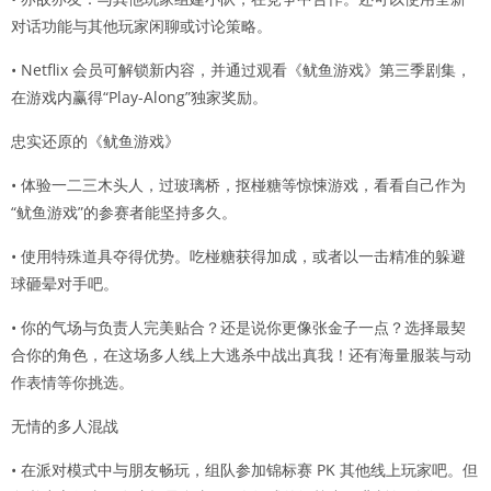
对话功能与其他玩家闲聊或讨论策略。
• Netflix 会员可解锁新内容，并通过观看《鱿鱼游戏》第三季剧集，
在游戏内赢得“Play-Along”独家奖励。
忠实还原的《鱿鱼游戏》
• 体验一二三木头人，过玻璃桥，抠椪糖等惊悚游戏，看看自己作为
“鱿鱼游戏”的参赛者能坚持多久。
• 使用特殊道具夺得优势。吃椪糖获得加成，或者以一击精准的躲避
球砸晕对手吧。
• 你的气场与负责人完美贴合？还是说你更像张金子一点？选择最契
合你的角色，在这场多人线上大逃杀中战出真我！还有海量服装与动
作表情等你挑选。
无情的多人混战
• 在派对模式中与朋友畅玩，组队参加锦标赛 PK 其他线上玩家吧。但