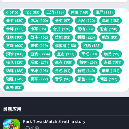
d
(415)
rpg
(83)
三消
(113)
体验
(169)
僵尸
(111)
关卡
(430)
农场
(100)
分类
(97)
匹配
(120)
单词
(158)
卡牌
(133)
卡车
(95)
合并
(170)
宠物
(83)
射击
(150)
怪物
(100)
战斗
(162)
技能
(93)
拼图
(225)
挑战
(93)
方块
(600)
模式
(119)
模拟器
(180)
泡泡
(123)
消除
(108)
游戏
(3864)
点击
(137)
烹饪
(90)
物品
(99)
猫咪
(130)
玩家
(271)
生存
(109)
益智
(267)
离线
(101)
纸牌
(188)
英雄
(195)
角色
(91)
解谜
(140)
解锁
(131)
谜题
(349)
赛车
(122)
音乐
(96)
颜色
(85)
驾驶
(192)
麻将
(93)
最新应用
Park Town:Match 3 with a story
1.73.4160