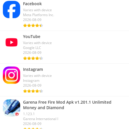
Facebook
Varies with device
Meta Platforms Inc.
2026-08-09
YouTube
Varies with device
Google LLC
2026-08-09
Instagram
Varies with device
Instagram
2026-08-09
Garena Free Fire Mod Apk v1.201.1 Unlimited
Money and Diamond
1.123.1
Garena International I
2026-08-09