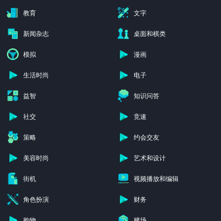
教育
文字
新闻杂志
桌面和棋类
模拟
漫画
生活时尚
电子
益智
知识问答
社交
竞速
策略
约会交友
美容时尚
艺术和设计
街机
视频播放和编辑
角色扮演
财务
购物
赌场