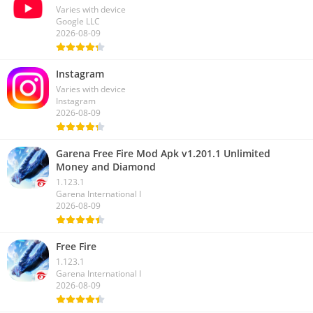
Varies with device
Google LLC
2026-08-09
Instagram
Varies with device
Instagram
2026-08-09
Garena Free Fire Mod Apk v1.201.1 Unlimited
Money and Diamond
1.123.1
Garena International I
2026-08-09
Free Fire
1.123.1
Garena International I
2026-08-09