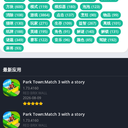
方块
(600)
模式
(119)
模拟器
(180)
泡泡
(123)
消除
(108)
游戏
(3864)
点击
(137)
烹饪
(90)
物品
(99)
猫咪
(130)
玩家
(271)
生存
(109)
益智
(267)
离线
(101)
纸牌
(188)
英雄
(195)
角色
(91)
解谜
(140)
解锁
(131)
谜题
(349)
赛车
(122)
音乐
(96)
颜色
(85)
驾驶
(192)
麻将
(93)
最新应用
Park Town:Match 3 with a story
1.73.4160
RED BRIX WALL
2026-08-09
Park Town:Match 3 with a story
1.73.4160
RED BRIX WALL