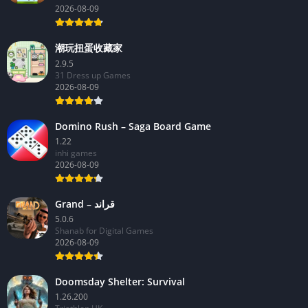
2026-08-09
潮玩扭蛋收藏家
2.9.5
31 Dress up Games
2026-08-09
Domino Rush – Saga Board Game
1.22
inhi games
2026-08-09
Grand – قراند
5.0.6
Shanab for Digital Games
2026-08-09
Doomsday Shelter: Survival
1.26.200