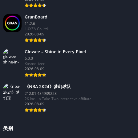
GranBoard
11.2.6
LUXZA Co.Ltd.
2026-08-09
Glowee – Shine in Every Pixel
6.0.0
KosmoLizer
2026-08-09
《NBA 2K24》梦幻球队
212.01.484939228
2K Inc. - a Take-Two Interactive affiliate
2026-08-09
类别