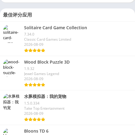
最佳评分应用
Solitaire Card Game Collection
7.34.0
Classic Card Games Limited
2026-08-09
Wood Block Puzzle 3D
1.9.32
Jewel Games Legend
2026-08-09
水豚模拟器：我的宠物
1.5.0.334
Take Top Entertainment
2026-08-09
Bloons TD 6