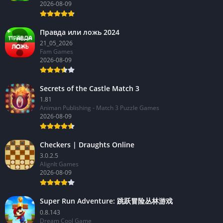
2026-08-09
Правда или ложь 2024
21_05_2026
Fam Games
2026-08-09
Secrets of the Castle Match 3
1.81
Animan Publishing - Match 3 Puzzle Games
2026-08-09
Checkers | Draughts Online
3.0.2.5
AlignIt Games
2026-08-09
Super Run Adventure: 跳跃冒险丛林游戏
0.8.143
Dream Cool Game