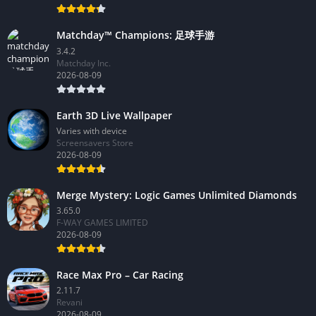
Matchday™ Champions: 足球手游
3.4.2
Matchday Inc.
2026-08-09
Earth 3D Live Wallpaper
Varies with device
Screensavers Store
2026-08-09
Merge Mystery: Logic Games Unlimited Diamonds
3.65.0
F-WAY GAMES LIMITED
2026-08-09
Race Max Pro – Car Racing
2.11.7
Revani
2026-08-09