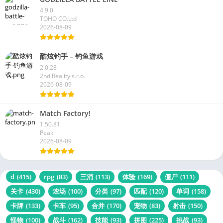
4.9.0
TOHO CO.Ltd
2026-08-09
酷炫钓手 – 钓鱼游戏
2.0.28
2nd Reality s.r.o.
2026-08-09
Match Factory!
1.50.81
Peak
2026-08-09
d
(415)
rpg
(83)
三消
(113)
体验
(169)
僵尸
(111)
关卡
(430)
农场
(100)
分类
(97)
匹配
(120)
单词
(158)
卡牌
(133)
卡车
(95)
合并
(170)
宠物
(83)
射击
(150)
怪物
(100)
战斗
(162)
技能
(93)
拼图
(225)
挑战
(93)