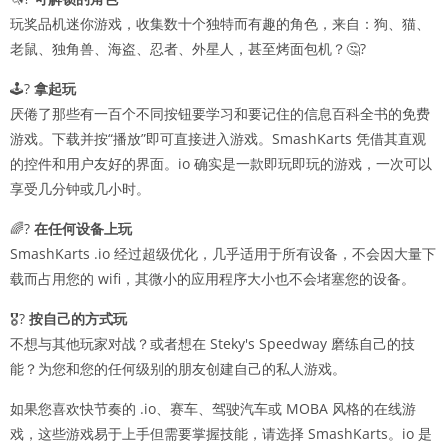
玩奖品机迷你游戏，收集数十个独特而有趣的角色，来自：狗、猫、
老鼠、独角兽、海盗、忍者、外星人，甚至烤面包机？🤔?
🕹?
拿起玩
厌倦了那些有一百个不同按钮要学习和要记住的信息百科全书的免费
游戏。下载并按“播放”即可直接进入游戏。SmashKarts 凭借其直观
的控件和用户友好的界面。io 确实是一款即玩即玩的游戏，一次可以
享受几分钟或几小时。
🌈?
在任何设备上玩
SmashKarts .io 经过超级优化，几乎适用于所有设备，不会因大量下
载而占用您的 wifi，其微小的应用程序大小也不会堵塞您的设备。
🎖?
按自己的方式玩
不想与其他玩家对战？或者想在 Steky's Speedway 磨练自己的技
能？为您和您的任何级别的朋友创建自己的私人游戏。
如果您喜欢快节奏的 .io、赛车、驾驶汽车或 MOBA 风格的在线游
戏，这些游戏易于上手但需要掌握技能，请选择 SmashKarts。io 是