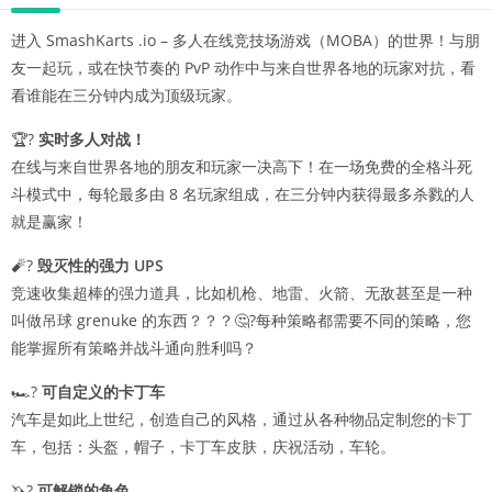
进入 SmashKarts .io – 多人在线竞技场游戏（MOBA）的世界！与朋
友一起玩，或在快节奏的 PvP 动作中与来自世界各地的玩家对抗，看
看谁能在三分钟内成为顶级玩家。
🏆?
实时多人对战！
在线与来自世界各地的朋友和玩家一决高下！在一场免费的全格斗死
斗模式中，每轮最多由 8 名玩家组成，在三分钟内获得最多杀戮的人
就是赢家！
🧨?
毁灭性的强力 UPS
竞速收集超棒的强力道具，比如机枪、地雷、火箭、无敌甚至是一种
叫做吊球 grenuke 的东西？？？🤔?每种策略都需要不同的策略，您
能掌握所有策略并战斗通向胜利吗？
🏎?
可自定义的卡丁车
汽车是如此上世纪，创造自己的风格，通过从各种物品定制您的卡丁
车，包括：头盔，帽子，卡丁车皮肤，庆祝活动，车轮。
🦄?
可解锁的角色