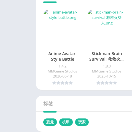
Anime Avatar:
Stickman Brain
Style Battle
Survival: 救救火柴
人
1.4.2
1.8.0
MMGame Studios
MMGame Studios
2026-06-18
2025-10-15
标签
恐龙
机甲
玩家