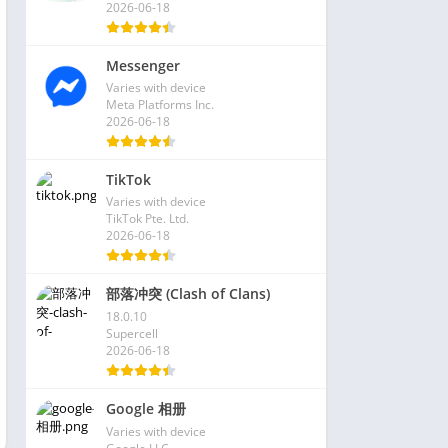
2026-06-18
Messenger
Varies with device
Meta Platforms Inc.
2026-06-18
TikTok
Varies with device
TikTok Pte. Ltd.
2026-06-18
部落冲突 (Clash of Clans)
18.0.10
Supercell
2026-06-18
Google 相册
Varies with device