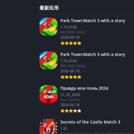
最新应用
Park Town:Match 3 with a story
新的
1.73.4160
RED BRIX WALL
2026-06-18
Park Town:Match 3 with a story
新的
1.73.4160
RED BRIX WALL
2026-06-18
Правда или ложь 2024
新的
21_05_2026
Fam Games
2026-06-18
Secrets of the Castle Match 3
新的
1.81
Animan Publishing - Match 3 Puzzle Games