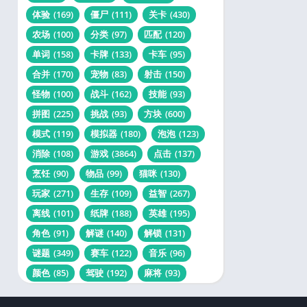
体验
(169)
僵尸
(111)
关卡
(430)
农场
(100)
分类
(97)
匹配
(120)
单词
(158)
卡牌
(133)
卡车
(95)
合并
(170)
宠物
(83)
射击
(150)
怪物
(100)
战斗
(162)
技能
(93)
拼图
(225)
挑战
(93)
方块
(600)
模式
(119)
模拟器
(180)
泡泡
(123)
消除
(108)
游戏
(3864)
点击
(137)
烹饪
(90)
物品
(99)
猫咪
(130)
玩家
(271)
生存
(109)
益智
(267)
离线
(101)
纸牌
(188)
英雄
(195)
角色
(91)
解谜
(140)
解锁
(131)
谜题
(349)
赛车
(122)
音乐
(96)
颜色
(85)
驾驶
(192)
麻将
(93)