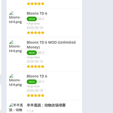
Bloons TD 6
49.2
MOD
ninja kiwi
2026-06-18
Bloons TD 6 MOD (Unlimited
Money)
49.2
MOD
ninja kiwi
2026-06-18
Bloons TD 6
49.2
MOD
ninja kiwi
2026-06-18
羊羊逃脱：动物农场堵塞
1.1.6