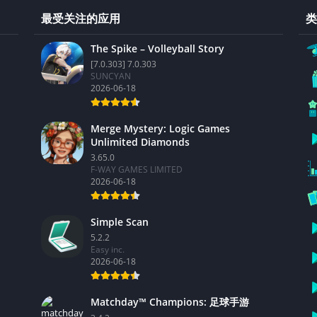
最受关注的应用
类
The Spike – Volleyball Story
[7.0.303] 7.0.303
SUNCYAN
2026-06-18
Merge Mystery: Logic Games
Unlimited Diamonds
3.65.0
F-WAY GAMES LIMITED
2026-06-18
Simple Scan
5.2.2
Easy inc.
2026-06-18
Matchday™ Champions: 足球手游