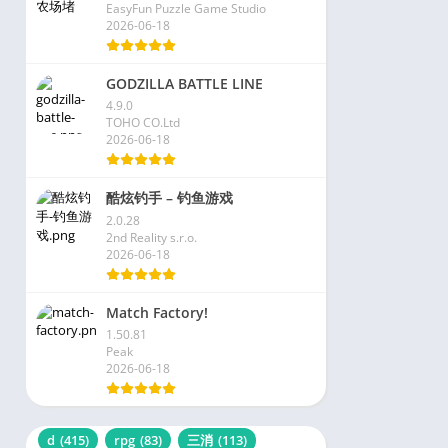
EasyFun Puzzle Game Studio
2026-06-18
GODZILLA BATTLE LINE
4.9.0
TOHO CO.Ltd
2026-06-18
酷炫钓手 – 钓鱼游戏
2.0.28
2nd Reality s.r.o.
2026-06-18
Match Factory!
1.50.81
Peak
2026-06-18
d
(415)
rpg
(83)
三消
(113)