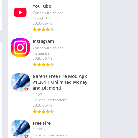
YouTube
Varies with device
Google LLC
2026-06-18
Instagram
Varies with device
Instagram
2026-06-18
Garena Free Fire Mod Apk
v1.201.1 Unlimited Money
and Diamond
1.123.1
Garena International I
2026-06-18
Free Fire
1.123.1
Garena International I