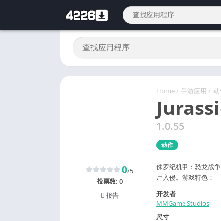
Home
/
手游应用
/
动
Jurass
1.0.55
动作
侏罗纪机甲：恐龙战争
0
/5
尸入侵。游戏特色：
投票数:
0
开发者
报告
MMGame Studios
尺寸