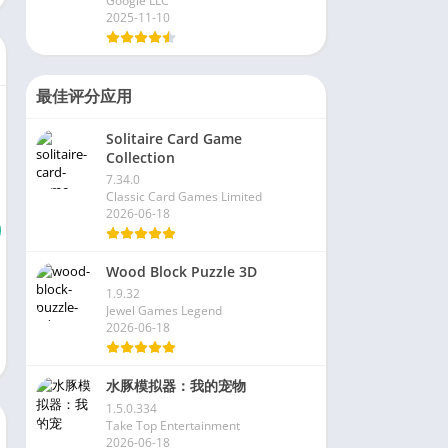
Google LLC
2025-11-10
最佳评分应用
Solitaire Card Game
Collection
7.34.0
Classic Card Games Limited
2026-06-18
Wood Block Puzzle 3D
1.9.32
Jewel Games Legend
2026-06-18
水豚模拟器：我的宠物
1.5.0.334
Take Top Entertainment
2026-06-18