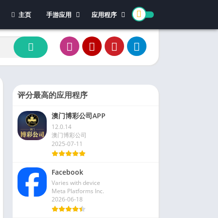
主页
手游应用
应用程序
休闲游戏
体育
冒险游戏
办公
模拟游戏
新闻杂志
动作游戏
视频播放和编辑
卡牌游戏
评分最高的应用程序
街机游戏
澳门博彩公司APP
教育游戏
12.0.14
角色扮演
澳门博彩公司
2025-07-11
文字游戏
益智游戏
Facebook
竞速游戏
Varies with device
策略游戏
Meta Platforms Inc.
2026-06-18