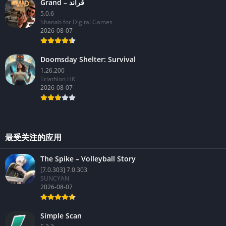
Grand – قراند
5.0.6
Shanab for Digital Games
2026-08-07
Doomsday Shelter: Survival
1.26.200
Triathlon HK
2026-08-07
最受关注的应用
The Spike – Volleyball Story
[7.0.303] 7.0.303
SUNCYAN
2026-08-07
Simple Scan