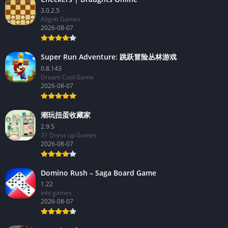
3.0.2.5
AlignIt Games
2026-08-07
Super Run Adventure: 跳跃冒险丛林游戏
0.8.143
Dream Cool Game
2026-08-07
潮玩扭蛋收藏家
2.9.5
31 Dress up Games
2026-08-07
Domino Rush – Saga Board Game
1.22
inhi games
2026-08-07