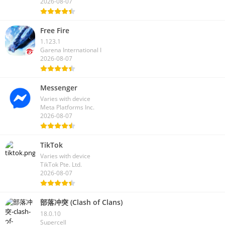
2026-08-07
Free Fire
1.123.1
Garena International I
2026-08-07
Messenger
Varies with device
Meta Platforms Inc.
2026-08-07
TikTok
Varies with device
TikTok Pte. Ltd.
2026-08-07
部落冲突 (Clash of Clans)
18.0.10
Supercell