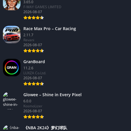
3.65.0
F-WAY GAMES LIMITED
2026-08-07
Race Max Pro – Car Racing
2.11.7
Revani
2026-08-07
GranBoard
11.2.6
LUXZA Co.Ltd.
2026-08-07
Glowee – Shine in Every Pixel
6.0.0
KosmoLizer
2026-08-07
《NBA 2K24》梦幻球队