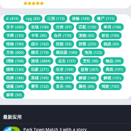
d
(415)
rpg
(83)
三消
(113)
体验
(169)
僵尸
(111)
关卡
(430)
农场
(100)
分类
(97)
匹配
(120)
单词
(158)
卡牌
(133)
卡车
(95)
合并
(170)
宠物
(83)
射击
(150)
怪物
(100)
战斗
(162)
技能
(93)
拼图
(225)
挑战
(93)
方块
(600)
模式
(119)
模拟器
(180)
泡泡
(123)
消除
(108)
游戏
(3864)
点击
(137)
烹饪
(90)
物品
(99)
猫咪
(130)
玩家
(271)
生存
(109)
益智
(267)
离线
(101)
纸牌
(188)
英雄
(195)
角色
(91)
解谜
(140)
解锁
(131)
谜题
(349)
赛车
(122)
音乐
(96)
颜色
(85)
驾驶
(192)
麻将
(93)
最新应用
Park Town:Match 3 with a story