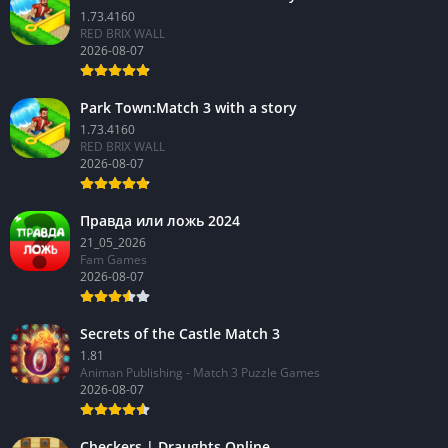
1.73.4160
RED BRIX WALL
2026-08-07
Park Town:Match 3 with a story
1.73.4160
RED BRIX WALL
2026-08-07
Правда или ложь 2024
21_05_2026
Fam Games
2026-08-07
Secrets of the Castle Match 3
1.81
Animan Publishing - Match 3 Puzzle Games
2026-08-07
Checkers | Draughts Online