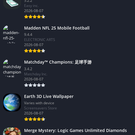
5.2.2
Easy inc.
2026-08-07
Madden NFL 25 Mobile Football
9.4.4
ELECTRONIC ARTS
2026-08-07
Matchday™ Champions: 足球手游
3.4.2
Matchday Inc.
2026-08-07
Earth 3D Live Wallpaper
Varies with device
Screensavers Store
2026-08-07
Merge Mystery: Logic Games Unlimited Diamonds