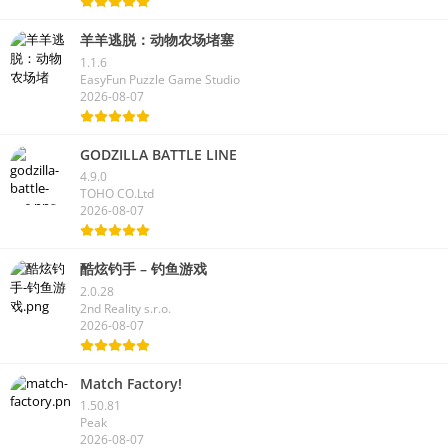
羊羊逃脱：动物农场堵塞
1.1.6
EasyFun Puzzle Game Studio
2026-08-07
GODZILLA BATTLE LINE
4.9.0
TOHO CO.Ltd
2026-08-07
酷炫钓手 – 钓鱼游戏
2.0.28
2nd Reality s.r.o.
2026-08-07
Match Factory!
1.50.81
Peak
2026-08-07