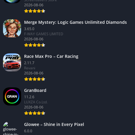
2026-08-06
Merge Mystery: Logic Games Unlimited Diamonds
3.65.0
F-WAY GAMES LIMITED
2026-08-06
Race Max Pro – Car Racing
2.11.7
Revani
2026-08-06
GranBoard
11.2.6
LUXZA Co.Ltd.
2026-08-06
Glowee – Shine in Every Pixel
6.0.0