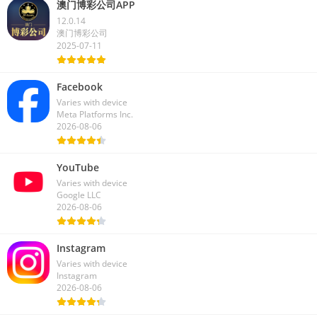
澳门博彩公司APP
12.0.14
澳门博彩公司
2025-07-11
Facebook
Varies with device
Meta Platforms Inc.
2026-08-06
YouTube
Varies with device
Google LLC
2026-08-06
Instagram
Varies with device
Instagram
2026-08-06