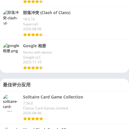
部落冲突 (Clash of Clans)
18.0.10
Supercell
2026-08-06
Google 相册
Varies with device
Google LLC
2025-11-10
最佳评分应用
Solitaire Card Game Collection
7.34.0
Classic Card Games Limited
2026-08-06