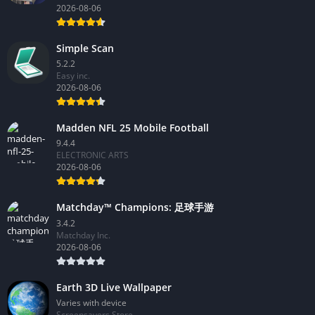
2026-08-06
Simple Scan
5.2.2
Easy inc.
2026-08-06
Madden NFL 25 Mobile Football
9.4.4
ELECTRONIC ARTS
2026-08-06
Matchday™ Champions: 足球手游
3.4.2
Matchday Inc.
2026-08-06
Earth 3D Live Wallpaper
Varies with device
Screensavers Store