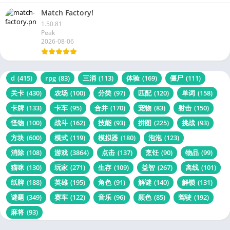
Match Factory!
1.50.81
Peak
2026-08-06
d
(415)
rpg
(83)
三消
(113)
体验
(169)
僵尸
(111)
关卡
(430)
农场
(100)
分类
(97)
匹配
(120)
单词
(158)
卡牌
(133)
卡车
(95)
合并
(170)
宠物
(83)
射击
(150)
怪物
(100)
战斗
(162)
技能
(93)
拼图
(225)
挑战
(93)
方块
(600)
模式
(119)
模拟器
(180)
泡泡
(123)
消除
(108)
游戏
(3864)
点击
(137)
烹饪
(90)
物品
(99)
猫咪
(130)
玩家
(271)
生存
(109)
益智
(267)
离线
(101)
纸牌
(188)
英雄
(195)
角色
(91)
解谜
(140)
解锁
(131)
谜题
(349)
赛车
(122)
音乐
(96)
颜色
(85)
驾驶
(192)
麻将
(93)