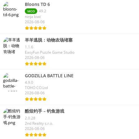
Bloons TD 6
49.2
MOD
ninja kiwi
2026-08-06
羊羊逃脱：动物农场堵塞
1.1.6
EasyFun Puzzle Game Studio
2026-08-06
GODZILLA BATTLE LINE
4.9.0
TOHO CO.Ltd
2026-08-06
酷炫钓手 – 钓鱼游戏
2.0.28
2nd Reality s.r.o.
2026-08-06