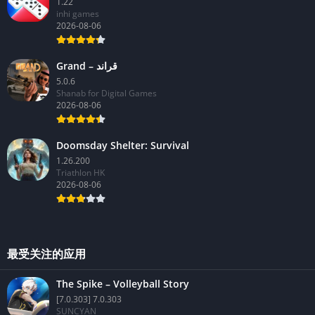
1.22
inhi games
2026-08-06
Grand – قراند
5.0.6
Shanab for Digital Games
2026-08-06
Doomsday Shelter: Survival
1.26.200
Triathlon HK
2026-08-06
最受关注的应用
The Spike – Volleyball Story
[7.0.303] 7.0.303
SUNCYAN