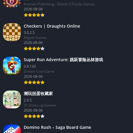
Animan Publishing - Match 3 Puzzle Games
2026-08-06
Checkers | Draughts Online
3.0.2.5
AlignIt Games
2026-08-06
Super Run Adventure: 跳跃冒险丛林游戏
0.8.143
Dream Cool Game
2026-08-06
潮玩扭蛋收藏家
2.9.5
31 Dress up Games
2026-08-06
Domino Rush – Saga Board Game