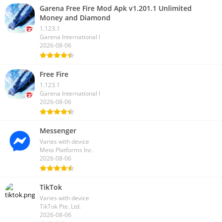
Garena Free Fire Mod Apk v1.201.1 Unlimited
Money and Diamond
1.123.1
Garena International I
2026-08-06
Free Fire
1.123.1
Garena International I
2026-08-06
Messenger
Varies with device
Meta Platforms Inc.
2026-08-06
TikTok
Varies with device
TikTok Pte. Ltd.
2026-08-06