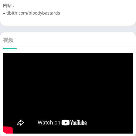
网站：
– tibith.com/bloodybastards
视频