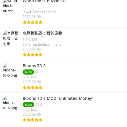
Wood Block Puzzle 3D
1.9.32
Jewel Games Legend
2026-08-06
水豚模拟器：我的宠物
1.5.0.334
Take Top Entertainment
2026-08-06
Bloons TD 6
49.2
MOD
ninja kiwi
2026-08-06
Bloons TD 6 MOD (Unlimited Money)
49.2
MOD
ninja kiwi
2026-08-06