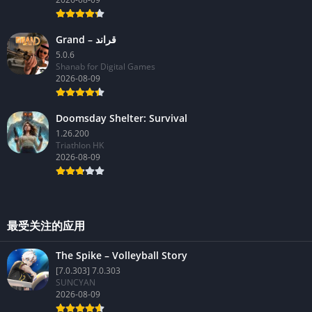
Grand – قراند
5.0.6
Shanab for Digital Games
2026-08-09
Doomsday Shelter: Survival
1.26.200
Triathlon HK
2026-08-09
最受关注的应用
The Spike – Volleyball Story
[7.0.303] 7.0.303
SUNCYAN
2026-08-09