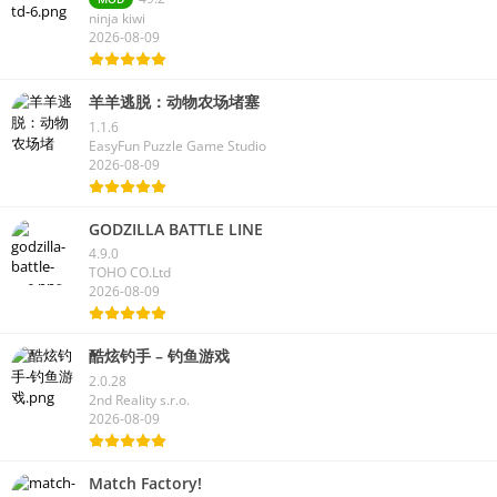
ninja kiwi
2026-08-09
羊羊逃脱：动物农场堵塞
1.1.6
EasyFun Puzzle Game Studio
2026-08-09
GODZILLA BATTLE LINE
4.9.0
TOHO CO.Ltd
2026-08-09
酷炫钓手 – 钓鱼游戏
2.0.28
2nd Reality s.r.o.
2026-08-09
Match Factory!