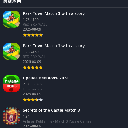
最新应用
Park Town:Match 3 with a story
1.73.4160
RED BRIX WALL
2026-08-09
Park Town:Match 3 with a story
1.73.4160
RED BRIX WALL
2026-08-09
Правда или ложь 2024
21_05_2026
Fam Games
2026-08-09
Secrets of the Castle Match 3
1.81
Animan Publishing - Match 3 Puzzle Games
2026-08-09