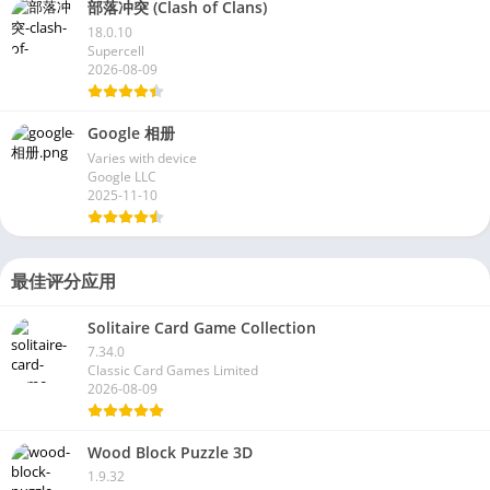
部落冲突 (Clash of Clans)
18.0.10
Supercell
2026-08-09
Google 相册
Varies with device
Google LLC
2025-11-10
最佳评分应用
Solitaire Card Game Collection
7.34.0
Classic Card Games Limited
2026-08-09
Wood Block Puzzle 3D
1.9.32