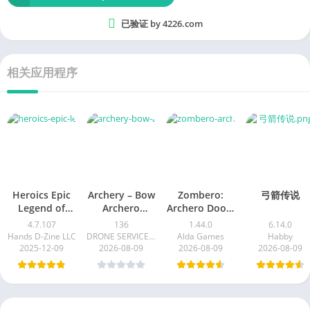
已验证 by 4226.com
相关应用程序
Heroics Epic
Archery – Bow
Zombero:
弓箭传说
Legend of
Archero
Archero Doom
Archero
Masters
Shooter
4.7.107
136
1.44.0
6.14.0
Hands D-Zine LLC
DRONE SERVICE COMPANIES
Alda Games
Habby
2025-12-09
2026-08-09
2026-08-09
2026-08-09