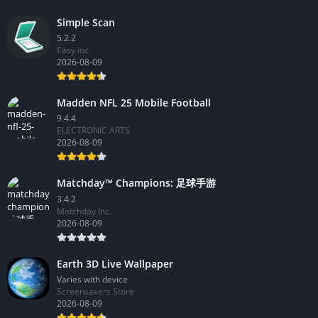
Simple Scan
5.2.2
Easy inc.
2026-08-09
Madden NFL 25 Mobile Football
9.4.4
ELECTRONIC ARTS
2026-08-09
Matchday™ Champions: 足球手游
3.4.2
Matchday Inc.
2026-08-09
Earth 3D Live Wallpaper
Varies with device
Screensavers Store
2026-08-09