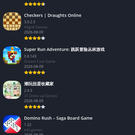
Checkers | Draughts Online
3.0.2.5
AlignIt Games
2026-08-09
Super Run Adventure: 跳跃冒险丛林游戏
0.8.143
Dream Cool Game
2026-08-09
潮玩扭蛋收藏家
2.9.5
31 Dress up Games
2026-08-09
Domino Rush – Saga Board Game
1.22
inhi games
2026-08-09