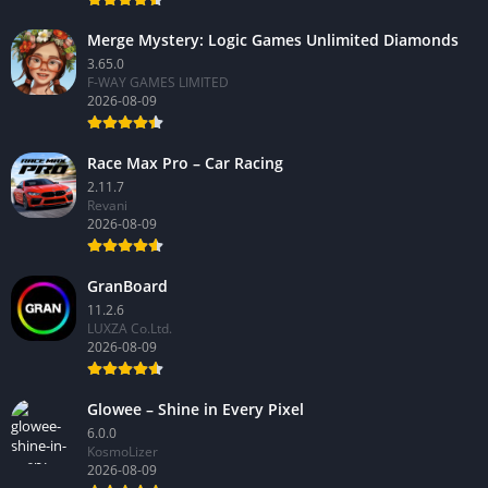
Merge Mystery: Logic Games Unlimited Diamonds
3.65.0
F-WAY GAMES LIMITED
2026-08-09
Race Max Pro – Car Racing
2.11.7
Revani
2026-08-09
GranBoard
11.2.6
LUXZA Co.Ltd.
2026-08-09
Glowee – Shine in Every Pixel
6.0.0
KosmoLizer
2026-08-09