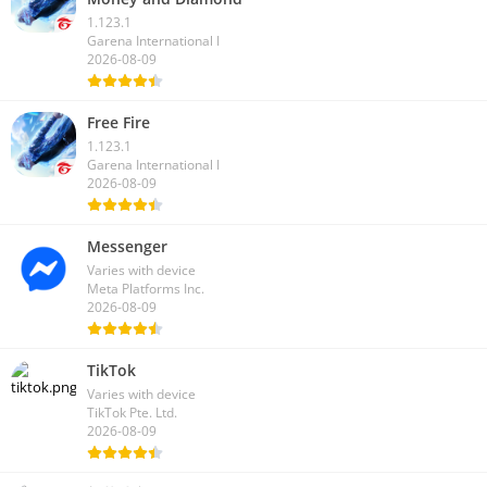
1.123.1
Garena International I
2026-08-09
Free Fire
1.123.1
Garena International I
2026-08-09
Messenger
Varies with device
Meta Platforms Inc.
2026-08-09
TikTok
Varies with device
TikTok Pte. Ltd.
2026-08-09