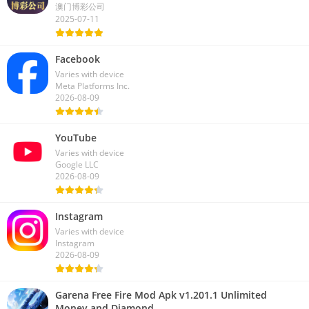
澳门博彩公司
2025-07-11
Facebook
Varies with device
Meta Platforms Inc.
2026-08-09
YouTube
Varies with device
Google LLC
2026-08-09
Instagram
Varies with device
Instagram
2026-08-09
Garena Free Fire Mod Apk v1.201.1 Unlimited
Money and Diamond