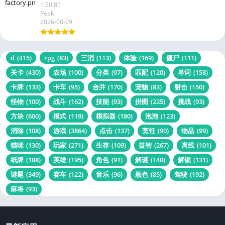
1.50.81
Peak
2026-08-09
d
(415)
rpg
(83)
三消
(113)
体验
(169)
僵尸
(111)
关卡
(430)
农场
(100)
分类
(97)
匹配
(120)
单词
(158)
卡牌
(133)
卡车
(95)
合并
(170)
宠物
(83)
射击
(150)
怪物
(100)
战斗
(162)
技能
(93)
拼图
(225)
挑战
(93)
方块
(600)
模式
(119)
模拟器
(180)
泡泡
(123)
消除
(108)
游戏
(3864)
点击
(137)
烹饪
(90)
物品
(99)
猫咪
(130)
玩家
(271)
生存
(109)
益智
(267)
离线
(101)
纸牌
(188)
英雄
(195)
角色
(91)
解谜
(140)
解锁
(131)
谜题
(349)
赛车
(122)
音乐
(96)
颜色
(85)
驾驶
(192)
麻将
(93)