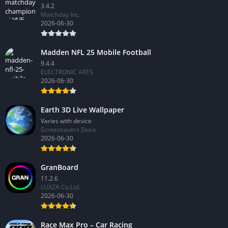
3.4.2
Matchday Inc.
2026-06-30
Madden NFL 25 Mobile Football
9.4.4
ELECTRONIC ARTS
2026-06-30
Earth 3D Live Wallpaper
Varies with device
Screensavers Store
2026-06-30
GranBoard
11.2.6
LUXZA Co.Ltd.
2026-06-30
Race Max Pro – Car Racing