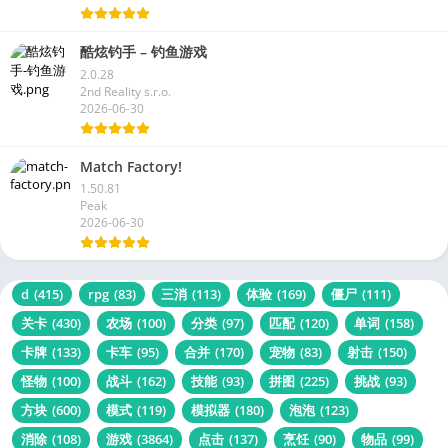
酷炫钓手 – 钓鱼游戏
2.0.28
2nd Reality s.r.o.
2026-06-30
Match Factory!
1.50.81
Peak
2026-06-30
d
(415)
rpg
(83)
三消
(113)
体验
(169)
僵尸
(111)
关卡
(430)
农场
(100)
分类
(97)
匹配
(120)
单词
(158)
卡牌
(133)
卡车
(95)
合并
(170)
宠物
(83)
射击
(150)
怪物
(100)
战斗
(162)
技能
(93)
拼图
(225)
挑战
(93)
方块
(600)
模式
(119)
模拟器
(180)
泡泡
(123)
消除
(108)
游戏
(3864)
点击
(137)
烹饪
(90)
物品
(99)