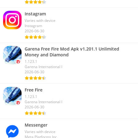
Instagram
Varies with device
Instagram
2026-06-30
Garena Free Fire Mod Apk v1.201.1 Unlimited
Money and Diamond
1.123.1
Garena International I
2026-06-30
Free Fire
1.123.1
Garena International I
2026-06-30
Messenger
Varies with device
Meta Platforms Inc.