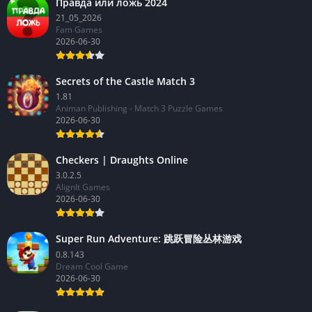
Правда или ложь 2024
21_05_2026
Fam Games
2026-06-30
Secrets of the Castle Match 3
1.81
Animan Publishing - Match 3 Puzzle Games
2026-06-30
Checkers | Draughts Online
3.0.2.5
AlignIt Games
2026-06-30
Super Run Adventure: 跳跃冒险丛林游戏
0.8.143
Dream Cool Game
2026-06-30