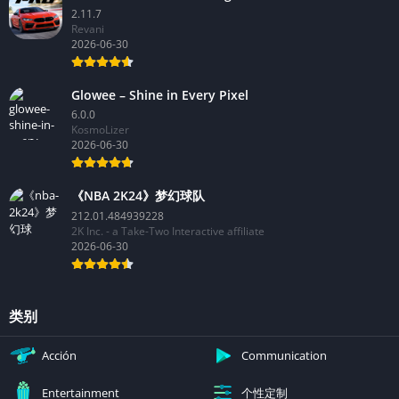
2.11.7
Revani
2026-06-30
Glowee – Shine in Every Pixel
6.0.0
KosmoLizer
2026-06-30
《NBA 2K24》梦幻球队
212.01.484939228
2K Inc. - a Take-Two Interactive affiliate
2026-06-30
类别
Acción
Communication
个性定制
Entertainment