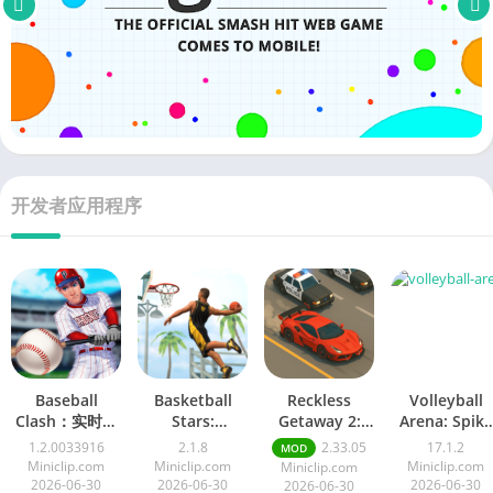
开发者应用程序
Baseball
Basketball
Reckless
Volleyball
Clash：实时游
Stars:
Getaway 2:
Arena: Spike
Multiplayer
Car Chase
Hard
戏
1.2.0033916
2.1.8
2.33.05
17.1.2
MOD
Unlimited
Miniclip.com
Miniclip.com
Miniclip.com
Miniclip.com
Money
2026-06-30
2026-06-30
2026-06-30
2026-06-30