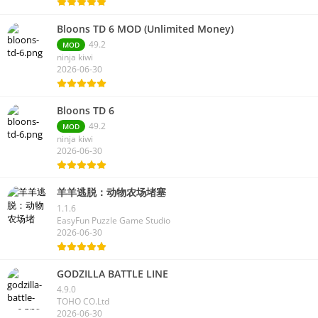
Bloons TD 6 MOD (Unlimited Money)
49.2
MOD
ninja kiwi
2026-06-30
Bloons TD 6
49.2
MOD
ninja kiwi
2026-06-30
羊羊逃脱：动物农场堵塞
1.1.6
EasyFun Puzzle Game Studio
2026-06-30
GODZILLA BATTLE LINE
4.9.0
TOHO CO.Ltd
2026-06-30