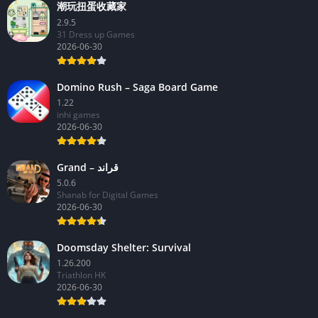
潮玩扭蛋收藏家
2.9.5
31 Dress up Games
2026-06-30
Domino Rush – Saga Board Game
1.22
inhi games
2026-06-30
Grand – قراند
5.0.6
Shanab for Digital Games
2026-06-30
Doomsday Shelter: Survival
1.26.200
Triathlon HK
2026-06-30