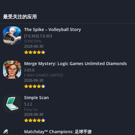
最受关注的应用
The Spike – Volleyball Story
[7.0.303] 7.0.303
SUNCYAN
2026-06-30
Merge Mystery: Logic Games Unlimited Diamonds
3.65.0
F-WAY GAMES LIMITED
2026-06-30
Simple Scan
5.2.2
Easy inc.
2026-06-30
Matchday™ Champions: 足球手游