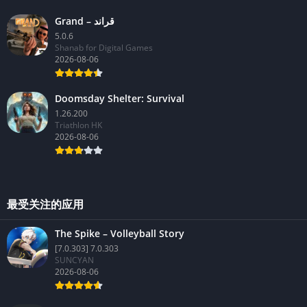
Grand – قراند
5.0.6
Shanab for Digital Games
2026-08-06
Doomsday Shelter: Survival
1.26.200
Triathlon HK
2026-08-06
最受关注的应用
The Spike – Volleyball Story
[7.0.303] 7.0.303
SUNCYAN
2026-08-06