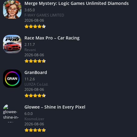
Merge Mystery: Logic Games Unlimited Diamonds
3.65.0
F-WAY GAMES LIMITED
2026-08-06
Race Max Pro – Car Racing
2.11.7
Revani
2026-08-06
GranBoard
11.2.6
LUXZA Co.Ltd.
2026-08-06
Glowee – Shine in Every Pixel
6.0.0
KosmoLizer
2026-08-06