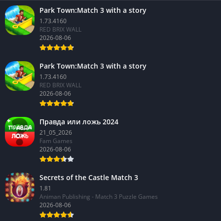
Park Town:Match 3 with a story
1.73.4160
RED BRIX WALL
2026-08-06
Park Town:Match 3 with a story
1.73.4160
RED BRIX WALL
2026-08-06
Правда или ложь 2024
21_05_2026
Fam Games
2026-08-06
Secrets of the Castle Match 3
1.81
Animan Publishing - Match 3 Puzzle Games
2026-08-06