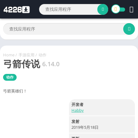
Home
/
手游应用
/
动作
弓箭传说
6.14.0
动作
弓箭英雄们！
开发者
Habby
发射
2019年5月18日