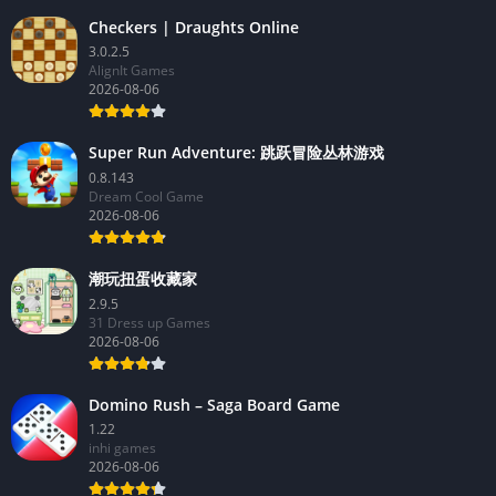
Checkers | Draughts Online
3.0.2.5
AlignIt Games
2026-08-06
Super Run Adventure: 跳跃冒险丛林游戏
0.8.143
Dream Cool Game
2026-08-06
潮玩扭蛋收藏家
2.9.5
31 Dress up Games
2026-08-06
Domino Rush – Saga Board Game
1.22
inhi games
2026-08-06