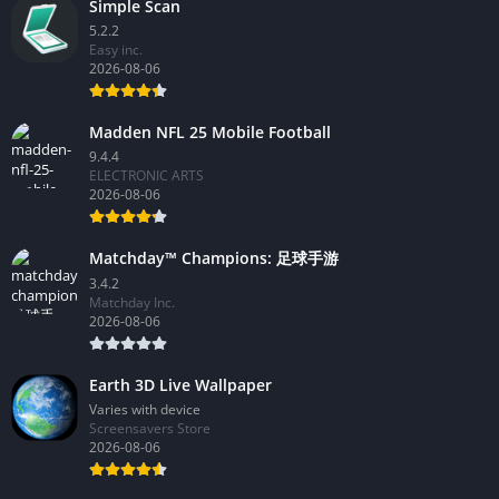
Simple Scan
5.2.2
Easy inc.
2026-08-06
Madden NFL 25 Mobile Football
9.4.4
ELECTRONIC ARTS
2026-08-06
Matchday™ Champions: 足球手游
3.4.2
Matchday Inc.
2026-08-06
Earth 3D Live Wallpaper
Varies with device
Screensavers Store
2026-08-06