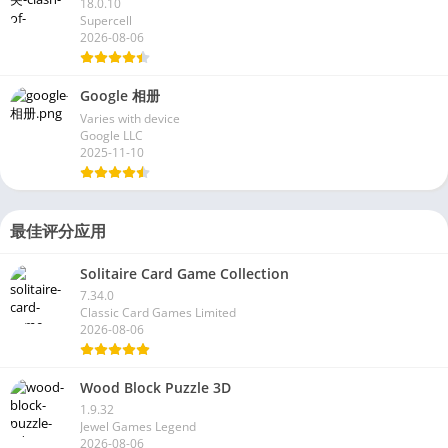
18.0.10
Supercell
2026-08-06
Google 相册
Varies with device
Google LLC
2025-11-10
最佳评分应用
Solitaire Card Game Collection
7.34.0
Classic Card Games Limited
2026-08-06
Wood Block Puzzle 3D
1.9.32
Jewel Games Legend
2026-08-06