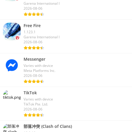
Garena International I
2026-08-06
Free Fire
1.123.1
Garena International I
2026-08-06
Messenger
Varies with device
Meta Platforms Inc.
2026-08-06
TikTok
Varies with device
TikTok Pte. Ltd.
2026-08-06
部落冲突 (Clash of Clans)