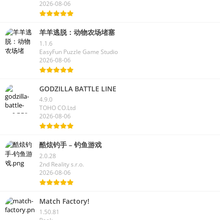
2026-08-06
羊羊逃脱：动物农场堵塞
1.1.6
EasyFun Puzzle Game Studio
2026-08-06
GODZILLA BATTLE LINE
4.9.0
TOHO CO.Ltd
2026-08-06
酷炫钓手 – 钓鱼游戏
2.0.28
2nd Reality s.r.o.
2026-08-06
Match Factory!
1.50.81