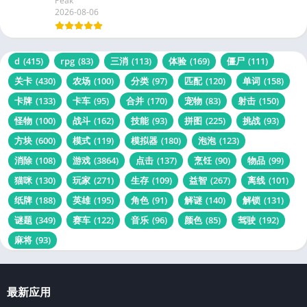
Peak
2026-08-06
d
(415)
rpg
(83)
三消
(113)
体验
(169)
僵尸
(111)
关卡
(430)
农场
(100)
分类
(97)
匹配
(120)
单词
(158)
卡牌
(133)
卡车
(95)
合并
(170)
宠物
(83)
射击
(150)
怪物
(100)
战斗
(162)
技能
(93)
拼图
(225)
挑战
(93)
方块
(600)
模式
(119)
模拟器
(180)
泡泡
(123)
消除
(108)
游戏
(3864)
点击
(137)
烹饪
(90)
物品
(99)
猫咪
(130)
玩家
(271)
生存
(109)
益智
(267)
离线
(101)
纸牌
(188)
英雄
(195)
角色
(91)
解谜
(140)
解锁
(131)
谜题
(349)
赛车
(122)
音乐
(96)
颜色
(85)
驾驶
(192)
麻将
(93)
最新应用