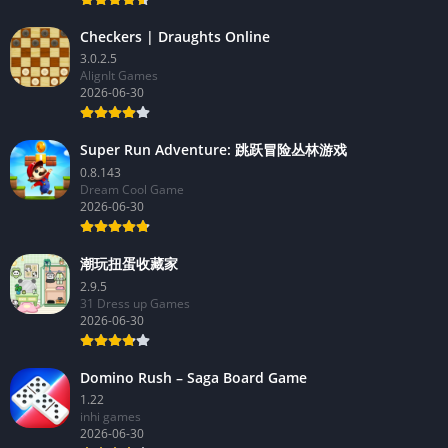
Checkers | Draughts Online
3.0.2.5
AlignIt Games
2026-06-30
Super Run Adventure: 跳跃冒险丛林游戏
0.8.143
Dream Cool Game
2026-06-30
潮玩扭蛋收藏家
2.9.5
31 Dress up Games
2026-06-30
Domino Rush – Saga Board Game
1.22
inhi games
2026-06-30