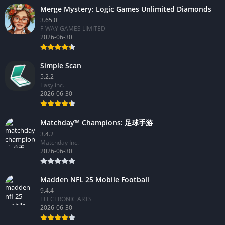
Merge Mystery: Logic Games Unlimited Diamonds
3.65.0
F-WAY GAMES LIMITED
2026-06-30
Simple Scan
5.2.2
Easy inc.
2026-06-30
Matchday™ Champions: 足球手游
3.4.2
Matchday Inc.
2026-06-30
Madden NFL 25 Mobile Football
9.4.4
ELECTRONIC ARTS
2026-06-30