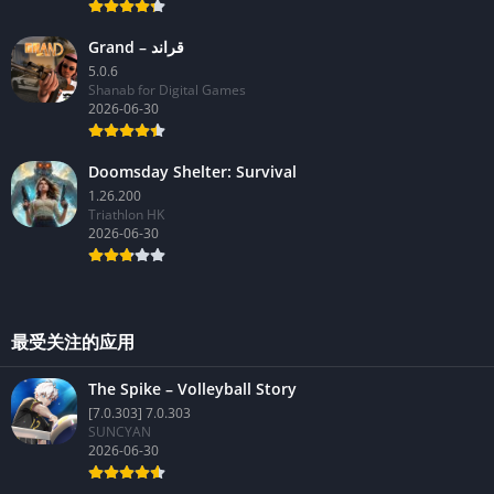
Grand – قراند
5.0.6
Shanab for Digital Games
2026-06-30
Doomsday Shelter: Survival
1.26.200
Triathlon HK
2026-06-30
最受关注的应用
The Spike – Volleyball Story
[7.0.303] 7.0.303
SUNCYAN
2026-06-30