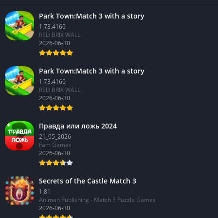
Park Town:Match 3 with a story
1.73.4160
RED BRIX WALL
2026-06-30
Park Town:Match 3 with a story
1.73.4160
RED BRIX WALL
2026-06-30
Правда или ложь 2024
21_05_2026
Fam Games
2026-06-30
Secrets of the Castle Match 3
1.81
Animan Publishing - Match 3 Puzzle Games
2026-06-30