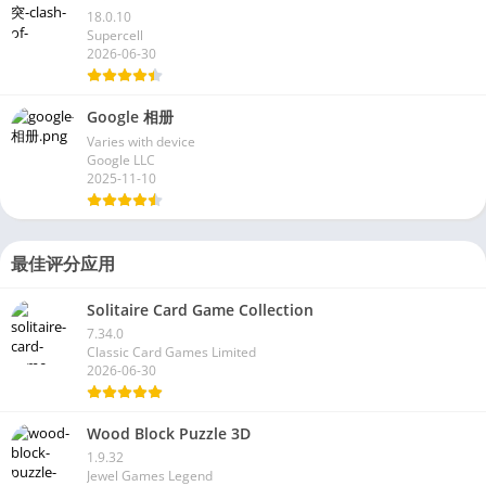
18.0.10
Supercell
2026-06-30
Google 相册
Varies with device
Google LLC
2025-11-10
最佳评分应用
Solitaire Card Game Collection
7.34.0
Classic Card Games Limited
2026-06-30
Wood Block Puzzle 3D
1.9.32
Jewel Games Legend