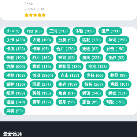
Peak
2026-06-30
d
(415)
rpg
(83)
三消
(113)
体验
(169)
僵尸
(111)
关卡
(430)
农场
(100)
分类
(97)
匹配
(120)
单词
(158)
卡牌
(133)
卡车
(95)
合并
(170)
宠物
(83)
射击
(150)
怪物
(100)
战斗
(162)
技能
(93)
拼图
(225)
挑战
(93)
方块
(600)
模式
(119)
模拟器
(180)
泡泡
(123)
消除
(108)
游戏
(3864)
点击
(137)
烹饪
(90)
物品
(99)
猫咪
(130)
玩家
(271)
生存
(109)
益智
(267)
离线
(101)
纸牌
(188)
英雄
(195)
角色
(91)
解谜
(140)
解锁
(131)
谜题
(349)
赛车
(122)
音乐
(96)
颜色
(85)
驾驶
(192)
麻将
(93)
最新应用