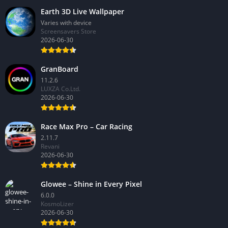
Earth 3D Live Wallpaper
Varies with device
Screensavers Store
2026-06-30
GranBoard
11.2.6
LUXZA Co.Ltd.
2026-06-30
Race Max Pro – Car Racing
2.11.7
Revani
2026-06-30
Glowee – Shine in Every Pixel
6.0.0
KosmoLizer
2026-06-30