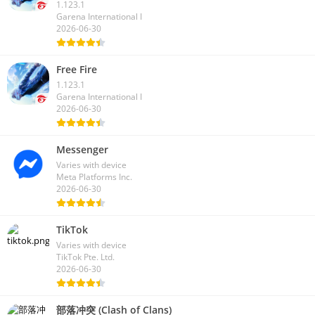
1.123.1
Garena International I
2026-06-30
Free Fire
1.123.1
Garena International I
2026-06-30
Messenger
Varies with device
Meta Platforms Inc.
2026-06-30
TikTok
Varies with device
TikTok Pte. Ltd.
2026-06-30
部落冲突 (Clash of Clans)