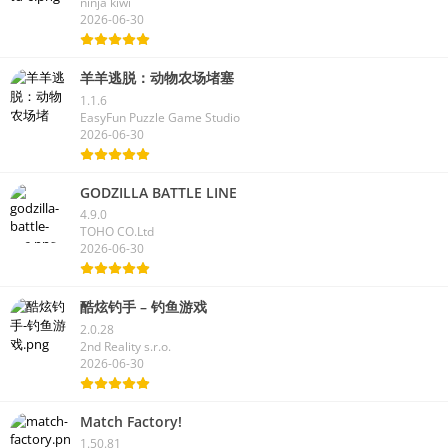
ninja kiwi
2026-06-30
羊羊逃脱：动物农场堵塞
1.1.6
EasyFun Puzzle Game Studio
2026-06-30
GODZILLA BATTLE LINE
4.9.0
TOHO CO.Ltd
2026-06-30
酷炫钓手 – 钓鱼游戏
2.0.28
2nd Reality s.r.o.
2026-06-30
Match Factory!
1.50.81