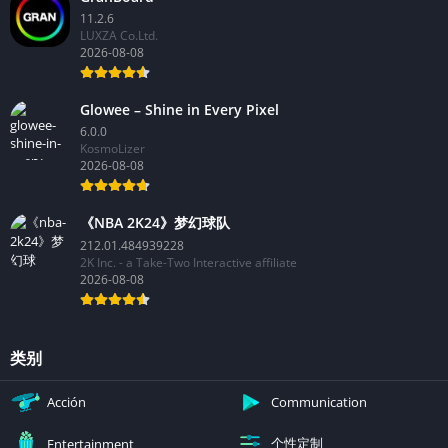
11.2.6
LUXZA Co.Ltd.
2026-08-08
Glowee – Shine in Every Pixel
6.0.0
KosmoLizer
2026-08-08
《NBA 2K24》梦幻球队
212.01.484939228
2K Inc. - a Take-Two Interactive affiliate
2026-08-08
类别
Acción
Communication
个性定制
Entertainment