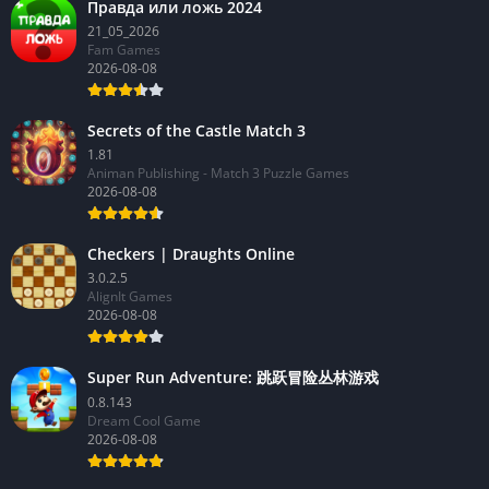
Правда или ложь 2024
21_05_2026
Fam Games
2026-08-08
Secrets of the Castle Match 3
1.81
Animan Publishing - Match 3 Puzzle Games
2026-08-08
Checkers | Draughts Online
3.0.2.5
AlignIt Games
2026-08-08
Super Run Adventure: 跳跃冒险丛林游戏
0.8.143
Dream Cool Game
2026-08-08