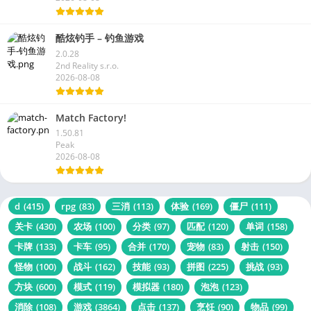
酷炫钓手 – 钓鱼游戏
2.0.28
2nd Reality s.r.o.
2026-08-08
Match Factory!
1.50.81
Peak
2026-08-08
d
(415)
rpg
(83)
三消
(113)
体验
(169)
僵尸
(111)
关卡
(430)
农场
(100)
分类
(97)
匹配
(120)
单词
(158)
卡牌
(133)
卡车
(95)
合并
(170)
宠物
(83)
射击
(150)
怪物
(100)
战斗
(162)
技能
(93)
拼图
(225)
挑战
(93)
方块
(600)
模式
(119)
模拟器
(180)
泡泡
(123)
消除
(108)
游戏
(3864)
点击
(137)
烹饪
(90)
物品
(99)