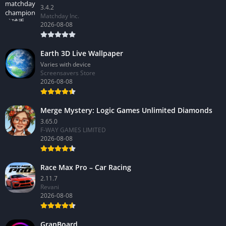
3.4.2
Matchday Inc.
2026-08-08
Earth 3D Live Wallpaper
Varies with device
Screensavers Store
2026-08-08
Merge Mystery: Logic Games Unlimited Diamonds
3.65.0
F-WAY GAMES LIMITED
2026-08-08
Race Max Pro – Car Racing
2.11.7
Revani
2026-08-08
GranBoard