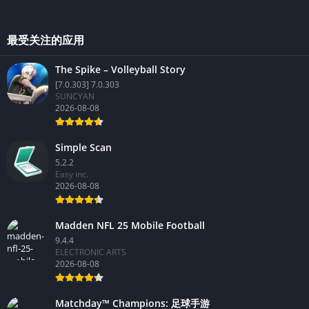
最受关注的应用
The Spike – Volleyball Story
[7.0.303] 7.0.303
SUNCYAN
2026-08-08
Simple Scan
5.2.2
Easy inc.
2026-08-08
Madden NFL 25 Mobile Football
9.4.4
ELECTRONIC ARTS
2026-08-08
Matchday™ Champions: 足球手游