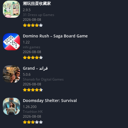
潮玩扭蛋收藏家
2.9.5
31 Dress up Games
2026-08-08
Domino Rush – Saga Board Game
1.22
inhi games
2026-08-08
Grand – قراند
5.0.6
Shanab for Digital Games
2026-08-08
Doomsday Shelter: Survival
1.26.200
Triathlon HK
2026-08-08