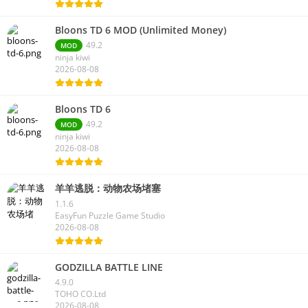
Bloons TD 6 MOD (Unlimited Money)
49.2
MOD
ninja kiwi
2026-08-08
Bloons TD 6
49.2
MOD
ninja kiwi
2026-08-08
羊羊逃脱：动物农场堵塞
1.1.6
EasyFun Puzzle Game Studio
2026-08-08
GODZILLA BATTLE LINE
4.9.0
TOHO CO.Ltd
2026-08-08