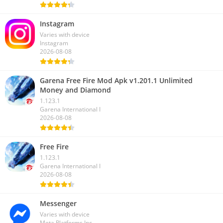
Instagram
Varies with device
Instagram
2026-08-08
Garena Free Fire Mod Apk v1.201.1 Unlimited
Money and Diamond
1.123.1
Garena International I
2026-08-08
Free Fire
1.123.1
Garena International I
2026-08-08
Messenger
Varies with device
Meta Platforms Inc.