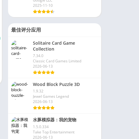
Google LLC
2025-11-10
最佳评分应用
Solitaire Card Game
Collection
7.34.0
Classic Card Games Limited
2026-06-13
Wood Block Puzzle 3D
1.9.32
Jewel Games Legend
2026-06-13
水豚模拟器：我的宠物
1.5.0.334
Take Top Entertainment
2026-06-13