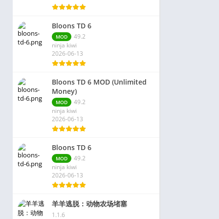
Bloons TD 6
49.2
MOD
ninja kiwi
2026-06-13
Bloons TD 6 MOD (Unlimited
Money)
49.2
MOD
ninja kiwi
2026-06-13
Bloons TD 6
49.2
MOD
ninja kiwi
2026-06-13
羊羊逃脱：动物农场堵塞
1.1.6