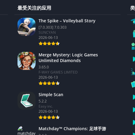
最受关注的应用
类
The Spike – Volleyball Story
[7.0.303] 7.0.303
SUNCYAN
2026-06-13
Merge Mystery: Logic Games
Unlimited Diamonds
3.65.0
F-WAY GAMES LIMITED
2026-06-13
Simple Scan
5.2.2
Easy inc.
2026-06-13
Matchday™ Champions: 足球手游