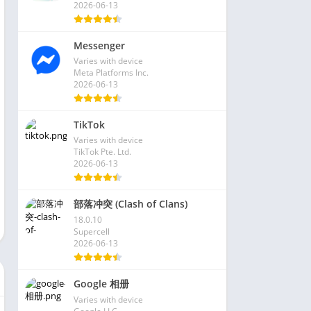
2026-06-13
Messenger
Varies with device
Meta Platforms Inc.
2026-06-13
TikTok
Varies with device
TikTok Pte. Ltd.
2026-06-13
部落冲突 (Clash of Clans)
18.0.10
Supercell
2026-06-13
Google 相册
Varies with device