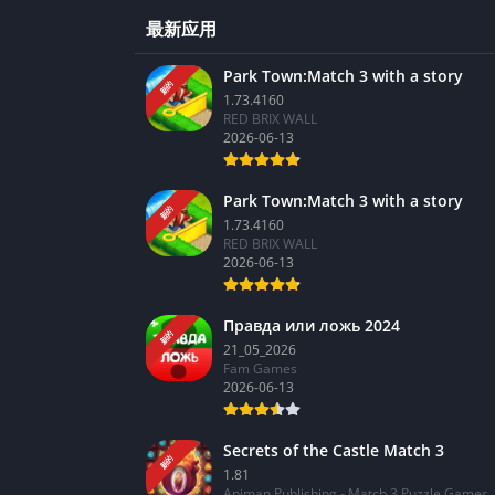
最新应用
Park Town:Match 3 with a story
新的
1.73.4160
RED BRIX WALL
2026-06-13
Park Town:Match 3 with a story
新的
1.73.4160
RED BRIX WALL
2026-06-13
Правда или ложь 2024
新的
21_05_2026
Fam Games
2026-06-13
Secrets of the Castle Match 3
新的
1.81
Animan Publishing - Match 3 Puzzle Games