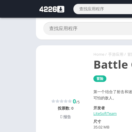
Home
/
手游应用
/
冒
Battle 
冒险
第一个结合了射击和迷宫
可怕的敌人。
0
/5
开发者
投票数:
0
LiteSoftTeam
报告
尺寸
35.02 MB