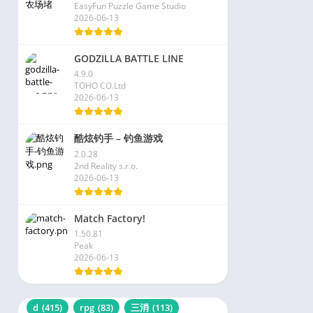
EasyFun Puzzle Game Studio
2026-06-13
GODZILLA BATTLE LINE
4.9.0
TOHO CO.Ltd
2026-06-13
酷炫钓手 – 钓鱼游戏
2.0.28
2nd Reality s.r.o.
2026-06-13
Match Factory!
1.50.81
Peak
2026-06-13
d
(415)
rpg
(83)
三消
(113)