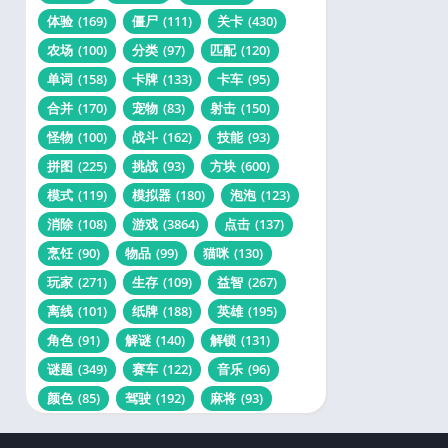
体验
(169)
僵尸
(111)
关卡
(430)
农场
(100)
分类
(97)
匹配
(120)
单词
(158)
卡牌
(133)
卡车
(95)
合并
(170)
宠物
(83)
射击
(150)
怪物
(100)
战斗
(162)
技能
(93)
拼图
(225)
挑战
(93)
方块
(600)
模式
(119)
模拟器
(180)
泡泡
(123)
消除
(108)
游戏
(3864)
点击
(137)
烹饪
(90)
物品
(99)
猫咪
(130)
玩家
(271)
生存
(109)
益智
(267)
离线
(101)
纸牌
(188)
英雄
(195)
角色
(91)
解谜
(140)
解锁
(131)
谜题
(349)
赛车
(122)
音乐
(96)
颜色
(85)
驾驶
(192)
麻将
(93)