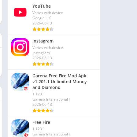
YouTube
Varies with device
Google LLC
2026-06-13
Instagram
Varies with device
Instagram
2026-06-13
Garena Free Fire Mod Apk
v1.201.1 Unlimited Money
and Diamond
1.123.1
Garena International I
2026-06-13
Free Fire
1.123.1
Garena International I