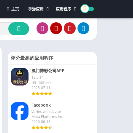
主页
手游应用
应用程序
休闲游戏
体育
冒险游戏
办公
模拟游戏
新闻杂志
动作游戏
视频播放和编辑
卡牌游戏
评分最高的应用程序
街机游戏
澳门博彩公司APP
教育游戏
12.0.14
角色扮演
澳门博彩公司
2025-07-11
文字游戏
益智游戏
Facebook
竞速游戏
Varies with device
策略游戏
Meta Platforms Inc.
2026-06-13