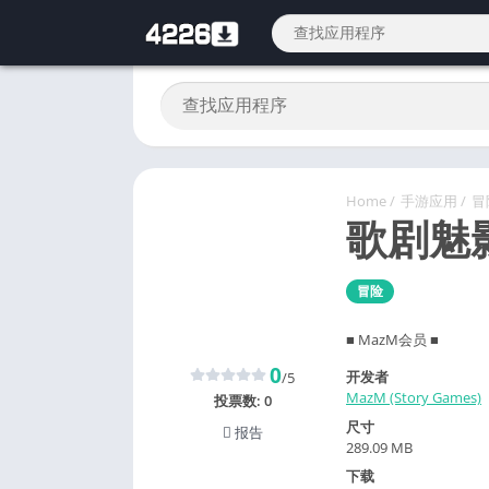
Home
/
手游应用
/
冒
歌剧魅
冒险
■ MazM会员 ■
0
开发者
/5
MazM (Story Games)
投票数:
0
尺寸
报告
289.09 MB
下载