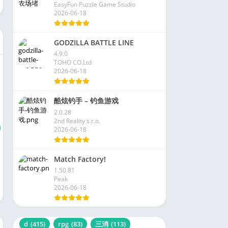
EasyFun Puzzle Game Studio
2026-06-18
GODZILLA BATTLE LINE
4.9.0
TOHO CO.Ltd
2026-06-18
酷炫钓手 – 钓鱼游戏
2.0.28
2nd Reality s.r.o.
2026-06-18
Match Factory!
1.50.81
Peak
2026-06-18
d
(415)
rpg
(83)
三消
(113)