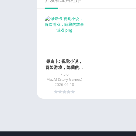
佩奇卡: 视觉小说，
冒险游戏，隐藏的故
事游戏
7.5.0
MazM (Story Games)
2026-06-18