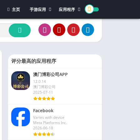
主页
手游应用
应用程序
休闲游戏
体育
冒险游戏
办公
模拟游戏
新闻杂志
动作游戏
视频播放和编辑
卡牌游戏
评分最高的应用程序
街机游戏
澳门博彩公司APP
教育游戏
12.0.14
角色扮演
澳门博彩公司
2025-07-11
文字游戏
益智游戏
Facebook
竞速游戏
Varies with device
策略游戏
Meta Platforms Inc.
2026-06-18