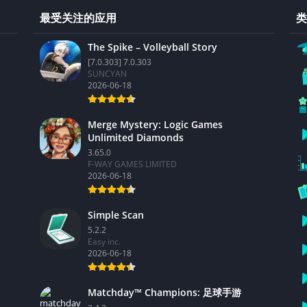
最受关注的应用
类
The Spike – Volleyball Story
[7.0.303] 7.0.303
SUNCYAN
2026-06-18
Merge Mystery: Logic Games
Unlimited Diamonds
3.65.0
F-WAY GAMES LIMITED
2026-06-18
Simple Scan
5.2.2
Easy inc.
2026-06-18
Matchday™ Champions: 足球手游