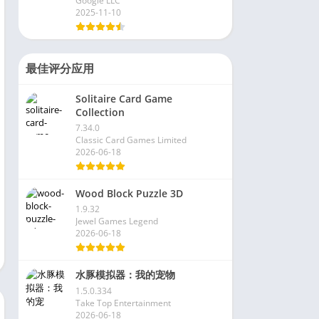
Google LLC
2025-11-10
最佳评分应用
Solitaire Card Game
Collection
7.34.0
Classic Card Games Limited
2026-06-18
Wood Block Puzzle 3D
1.9.32
Jewel Games Legend
2026-06-18
水豚模拟器：我的宠物
1.5.0.334
Take Top Entertainment
2026-06-18