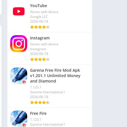
YouTube
Varies with device
Google LLC
2026-06-18
Instagram
Varies with device
Instagram
2026-06-18
Garena Free Fire Mod Apk
v1.201.1 Unlimited Money
and Diamond
1.123.1
Garena International I
2026-06-18
Free Fire
1.123.1
Garena International I