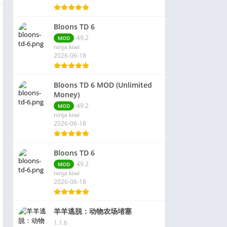
Bloons TD 6
49.2
MOD
ninja kiwi
2026-06-18
Bloons TD 6 MOD (Unlimited
Money)
49.2
MOD
ninja kiwi
2026-06-18
Bloons TD 6
49.2
MOD
ninja kiwi
2026-06-18
羊羊逃脱：动物农场堵塞
1.1.6