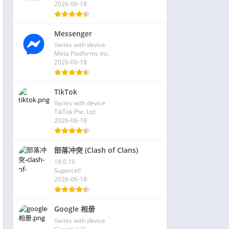
2026-06-18
Messenger
Varies with device
Meta Platforms Inc.
2026-06-18
TikTok
Varies with device
TikTok Pte. Ltd.
2026-06-18
部落冲突 (Clash of Clans)
18.0.10
Supercell
2026-06-18
Google 相册
Varies with device