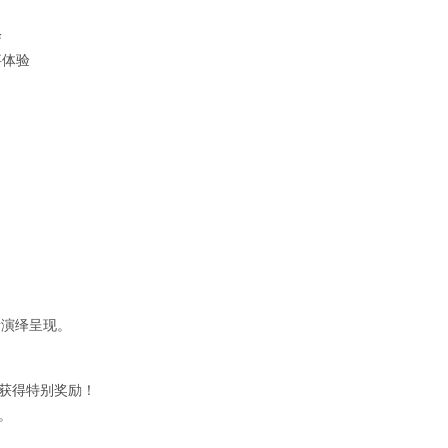
绎
事体验
新演绎呈现。
可获得特别奖励！
。