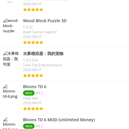
2026-08-07
Wood Block Puzzle 3D
1.9.32
Jewel Games Legend
2026-08-07
水豚模拟器：我的宠物
1.5.0.334
Take Top Entertainment
2026-08-07
Bloons TD 6
49.2
MOD
ninja kiwi
2026-08-07
Bloons TD 6 MOD (Unlimited Money)
49.2
MOD