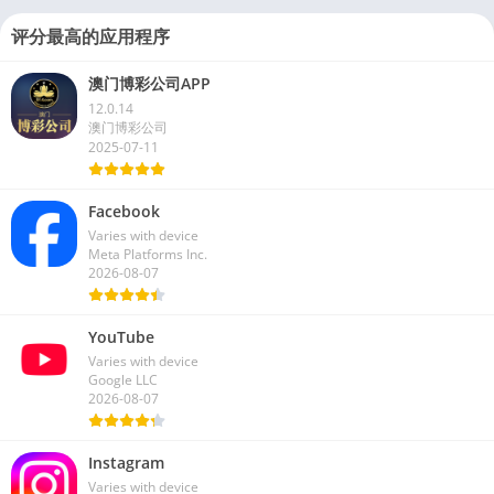
评分最高的应用程序
澳门博彩公司APP
12.0.14
澳门博彩公司
2025-07-11
Facebook
Varies with device
Meta Platforms Inc.
2026-08-07
YouTube
Varies with device
Google LLC
2026-08-07
Instagram
Varies with device