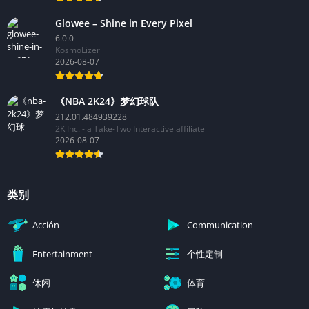
Glowee – Shine in Every Pixel
6.0.0
KosmoLizer
2026-08-07
《NBA 2K24》梦幻球队
212.01.484939228
2K Inc. - a Take-Two Interactive affiliate
2026-08-07
类别
Acción
Communication
个性定制
Entertainment
休闲
体育