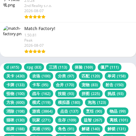
2.0.28
2nd Reality s.r.o.
2026-08-07
Match Factory!
1.50.81
Peak
2026-08-07
d
(415)
rpg
(83)
三消
(113)
体验
(169)
僵尸
(111)
关卡
(430)
农场
(100)
分类
(97)
匹配
(120)
单词
(158)
卡牌
(133)
卡车
(95)
合并
(170)
宠物
(83)
射击
(150)
怪物
(100)
战斗
(162)
技能
(93)
拼图
(225)
挑战
(93)
方块
(600)
模式
(119)
模拟器
(180)
泡泡
(123)
消除
(108)
游戏
(3864)
点击
(137)
烹饪
(90)
物品
(99)
猫咪
(130)
玩家
(271)
生存
(109)
益智
(267)
离线
(101)
纸牌
(188)
英雄
(195)
角色
(91)
解谜
(140)
解锁
(131)