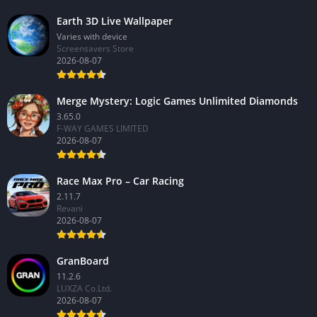
Earth 3D Live Wallpaper
Varies with device
Screensavers Store
2026-08-07
Merge Mystery: Logic Games Unlimited Diamonds
3.65.0
F-WAY GAMES LIMITED
2026-08-07
Race Max Pro – Car Racing
2.11.7
Revani
2026-08-07
GranBoard
11.2.6
LUXZA Co.Ltd.
2026-08-07