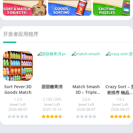
开发者应用程序
Sort Fever:3D
甜甜糖果消
Match Smash
Crazy Sort – 
Goods Match
3D – Triple
柜排序 物品
Puzzle
类 消消乐消
1.3.3
2.130.1205
2.6.0
1.8.2
游戏
Jewel Loft
Jewel Loft
Jewel Loft
Jewel Loft
2026-08-07
2025-10-14
2026-08-07
2026-08-07