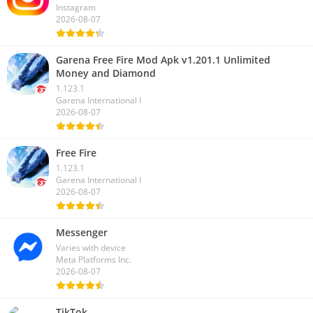
Instagram
2026-08-07
Garena Free Fire Mod Apk v1.201.1 Unlimited
Money and Diamond
1.123.1
Garena International I
2026-08-07
Free Fire
1.123.1
Garena International I
2026-08-07
Messenger
Varies with device
Meta Platforms Inc.
2026-08-07
TikTok