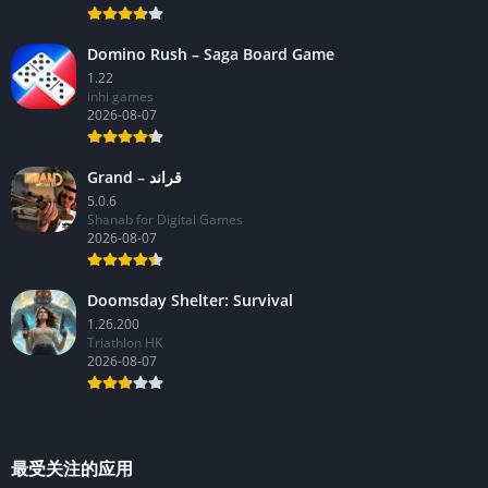
Domino Rush – Saga Board Game
1.22
inhi games
2026-08-07
Grand – قراند
5.0.6
Shanab for Digital Games
2026-08-07
Doomsday Shelter: Survival
1.26.200
Triathlon HK
2026-08-07
最受关注的应用