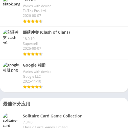
Varies with device
TikTok Pte. Ltd.
2026-08-07
部落冲突 (Clash of Clans)
18.0.10
Supercell
2026-08-07
Google 相册
Varies with device
Google LLC
2025-11-10
最佳评分应用
Solitaire Card Game Collection
7.34.0
Classic Card Games Limited