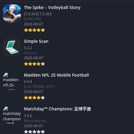
The Spike – Volleyball Story
[7.0.303] 7.0.303
SUNCYAN
2026-08-07
Simple Scan
5.2.2
Easy inc.
2026-08-07
Madden NFL 25 Mobile Football
9.4.4
ELECTRONIC ARTS
2026-08-07
Matchday™ Champions: 足球手游
3.4.2
Matchday Inc.
2026-08-07