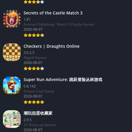
Secrets of the Castle Match 3
1.81
Animan Publishing - Match 3 Puzzle Games
2026-08-07
Checkers | Draughts Online
3.0.2.5
AlignIt Games
2026-08-07
Super Run Adventure: 跳跃冒险丛林游戏
0.8.143
Dream Cool Game
2026-08-07
潮玩扭蛋收藏家
2.9.5
31 Dress up Games
2026-08-07