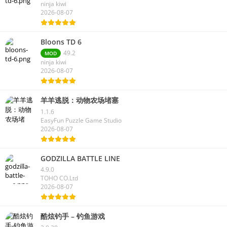
ninja kiwi
2026-08-07
Bloons TD 6
49.2
MOD
ninja kiwi
2026-08-07
羊羊逃脱：动物农场堵塞
1.1.6
EasyFun Puzzle Game Studio
2026-08-07
GODZILLA BATTLE LINE
4.9.0
TOHO CO.Ltd
2026-08-07
酷炫钓手 – 钓鱼游戏