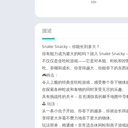
10+
描述
Snake Snacky – 你能长到多大？
你有能力成为最大的蛇吗？踏入 Snake Sna
不仅仅是贪吃蛇游戏——它是对本能、时机和控
吃、吞咽和成长。你变得越大，你能吞下的东西
🎮特点：
令人上瘾的经典贪吃蛇游戏，感受整个吞下物体
在探索各种蛇皮和食物的同时享受无尽的乐趣。
具有挑战性的关卡 – 在充满惊喜的棘手地图中导
🕹️ 玩法：
从一条小虫子开始。你吞下的越多，你就会长得
变得更大并毫不费力地吞下更大的物体。
玩法简单，精通难！非常适合休闲蛇和燕子游戏