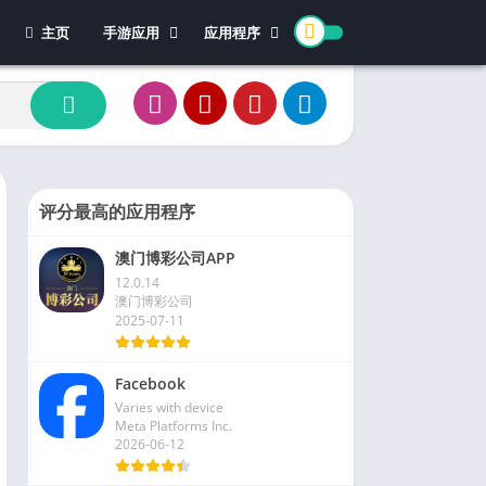
主页
手游应用
应用程序
休闲游戏
体育
冒险游戏
办公
模拟游戏
新闻杂志
动作游戏
视频播放和编辑
卡牌游戏
评分最高的应用程序
街机游戏
澳门博彩公司APP
教育游戏
12.0.14
角色扮演
澳门博彩公司
2025-07-11
文字游戏
益智游戏
Facebook
竞速游戏
Varies with device
策略游戏
Meta Platforms Inc.
2026-06-12