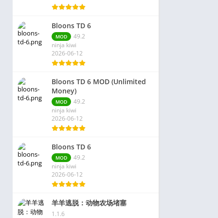
Bloons TD 6
49.2
MOD
ninja kiwi
2026-06-12
Bloons TD 6 MOD (Unlimited
Money)
49.2
MOD
ninja kiwi
2026-06-12
Bloons TD 6
49.2
MOD
ninja kiwi
2026-06-12
羊羊逃脱：动物农场堵塞
1.1.6