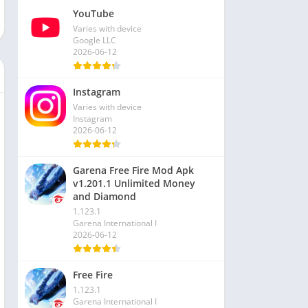
YouTube
Varies with device
Google LLC
2026-06-12
Instagram
Varies with device
Instagram
2026-06-12
Garena Free Fire Mod Apk
v1.201.1 Unlimited Money
and Diamond
1.123.1
Garena International I
2026-06-12
Free Fire
1.123.1
Garena International I