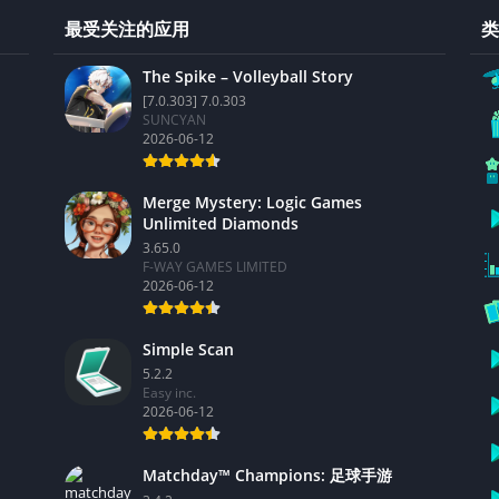
最受关注的应用
类
The Spike – Volleyball Story
[7.0.303] 7.0.303
SUNCYAN
2026-06-12
Merge Mystery: Logic Games
Unlimited Diamonds
3.65.0
F-WAY GAMES LIMITED
2026-06-12
Simple Scan
5.2.2
Easy inc.
2026-06-12
Matchday™ Champions: 足球手游