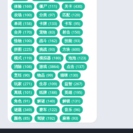
体验
(169)
僵尸
(111)
关卡
(430)
农场
(100)
分类
(97)
匹配
(120)
单词
(158)
卡牌
(133)
卡车
(95)
合并
(170)
宠物
(83)
射击
(150)
怪物
(100)
战斗
(162)
技能
(93)
拼图
(225)
挑战
(93)
方块
(600)
模式
(119)
模拟器
(180)
泡泡
(123)
消除
(108)
游戏
(3864)
点击
(137)
烹饪
(90)
物品
(99)
猫咪
(130)
玩家
(271)
生存
(109)
益智
(267)
离线
(101)
纸牌
(188)
英雄
(195)
角色
(91)
解谜
(140)
解锁
(131)
谜题
(349)
赛车
(122)
音乐
(96)
颜色
(85)
驾驶
(192)
麻将
(93)