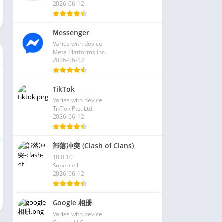
2026-06-12
Messenger
Varies with device
Meta Platforms Inc.
2026-06-12
TikTok
Varies with device
TikTok Pte. Ltd.
2026-06-12
部落冲突 (Clash of Clans)
18.0.10
Supercell
2026-06-12
Google 相册
Varies with device