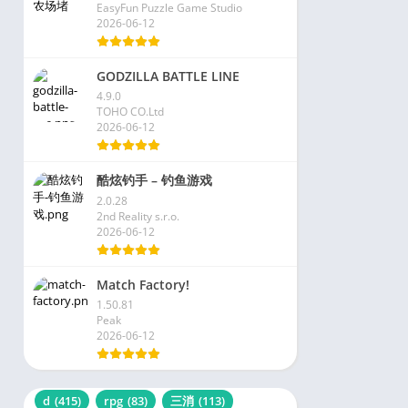
EasyFun Puzzle Game Studio
2026-06-12
GODZILLA BATTLE LINE
4.9.0
TOHO CO.Ltd
2026-06-12
酷炫钓手 – 钓鱼游戏
2.0.28
2nd Reality s.r.o.
2026-06-12
Match Factory!
1.50.81
Peak
2026-06-12
d
(415)
rpg
(83)
三消
(113)