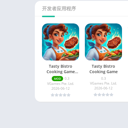
开发者应用程序
Tasty Bistro
Tasty Bistro
Cooking Game
Cooking Game
Free Shopping
0.3
0.3
MOD
VGames Pte. Ltd.
VGames Pte. Ltd.
2026-06-12
2026-06-12