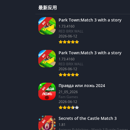
最新应用
Park Town:Match 3 with a story
新的
1.73.4160
RED BRIX WALL
2026-06-12
Park Town:Match 3 with a story
新的
1.73.4160
RED BRIX WALL
2026-06-12
Правда или ложь 2024
新的
21_05_2026
Fam Games
2026-06-12
Secrets of the Castle Match 3
新的
1.81
Animan Publishing - Match 3 Puzzle Games