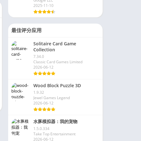
Google LLC
2025-11-10
最佳评分应用
Solitaire Card Game
Collection
7.34.0
Classic Card Games Limited
2026-06-12
Wood Block Puzzle 3D
1.9.32
Jewel Games Legend
2026-06-12
水豚模拟器：我的宠物
1.5.0.334
Take Top Entertainment
2026-06-12