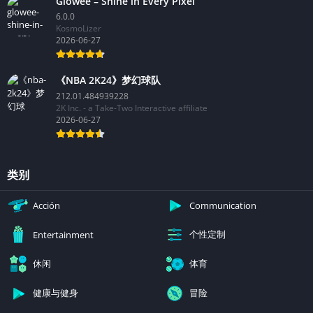
Glowee – Shine in Every Pixel
6.0.0
KosmoLizer
2026-06-27
《NBA 2K24》梦幻球队
212.01.484939228
2K Inc. - a Take-Two Interactive affiliate
2026-06-27
类别
Acción
Communication
个性定制
Entertainment
休闲
体育
健康与健身
冒险