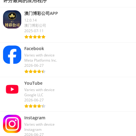
评分最高的应用程序
澳门博彩公司APP
12.0.14
澳门博彩公司
2025-07-11
Facebook
Varies with device
Meta Platforms Inc.
2026-06-27
YouTube
Varies with device
Google LLC
2026-06-27
Instagram
Varies with device
Instagram
2026-06-27