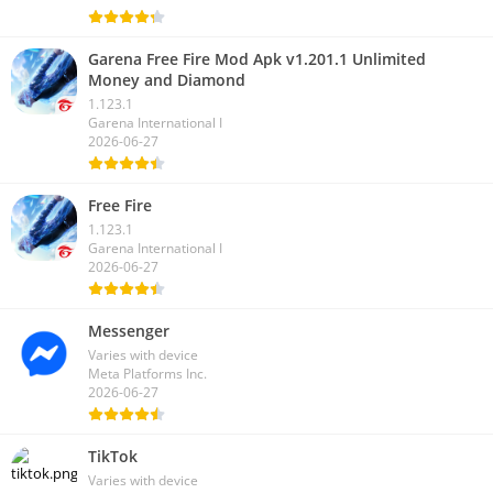
Garena Free Fire Mod Apk v1.201.1 Unlimited
Money and Diamond
1.123.1
Garena International I
2026-06-27
Free Fire
1.123.1
Garena International I
2026-06-27
Messenger
Varies with device
Meta Platforms Inc.
2026-06-27
TikTok
Varies with device