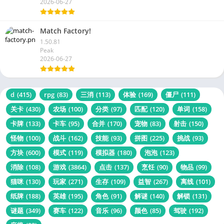
2026-06-27
Match Factory!
1.50.81
Peak
2026-06-27
d
(415)
rpg
(83)
三消
(113)
体验
(169)
僵尸
(111)
关卡
(430)
农场
(100)
分类
(97)
匹配
(120)
单词
(158)
卡牌
(133)
卡车
(95)
合并
(170)
宠物
(83)
射击
(150)
怪物
(100)
战斗
(162)
技能
(93)
拼图
(225)
挑战
(93)
方块
(600)
模式
(119)
模拟器
(180)
泡泡
(123)
消除
(108)
游戏
(3864)
点击
(137)
烹饪
(90)
物品
(99)
猫咪
(130)
玩家
(271)
生存
(109)
益智
(267)
离线
(101)
纸牌
(188)
英雄
(195)
角色
(91)
解谜
(140)
解锁
(131)
谜题
(349)
赛车
(122)
音乐
(96)
颜色
(85)
驾驶
(192)