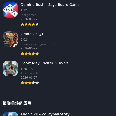
Domino Rush – Saga Board Game
1.22
inhi games
2026-06-27
Grand – قراند
5.0.6
Shanab for Digital Games
2026-06-27
Doomsday Shelter: Survival
1.26.200
Triathlon HK
2026-06-27
最受关注的应用
The Spike – Volleyball Story