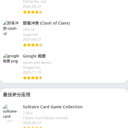
TikTok Pte. Ltd.
2026-06-27
部落冲突 (Clash of Clans)
18.0.10
Supercell
2026-06-27
Google 相册
Varies with device
Google LLC
2025-11-10
最佳评分应用
Solitaire Card Game Collection
7.34.0
Classic Card Games Limited
2026-06-27