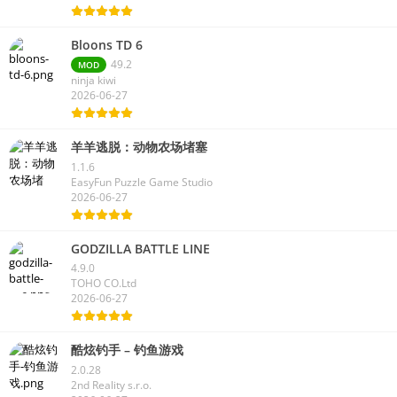
Bloons TD 6
49.2
MOD
ninja kiwi
2026-06-27
羊羊逃脱：动物农场堵塞
1.1.6
EasyFun Puzzle Game Studio
2026-06-27
GODZILLA BATTLE LINE
4.9.0
TOHO CO.Ltd
2026-06-27
酷炫钓手 – 钓鱼游戏
2.0.28
2nd Reality s.r.o.