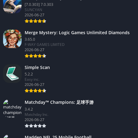
[7.0.303] 7.0.303
SUNCYAN
2026-06-27
Merge Mystery: Logic Games Unlimited Diamonds
3.65.0
F-WAY GAMES LIMITED
2026-06-27
Simple Scan
5.2.2
Easy inc.
2026-06-27
Matchday™ Champions: 足球手游
3.4.2
Matchday Inc.
2026-06-27
Madden NFL 25 Mobile Football