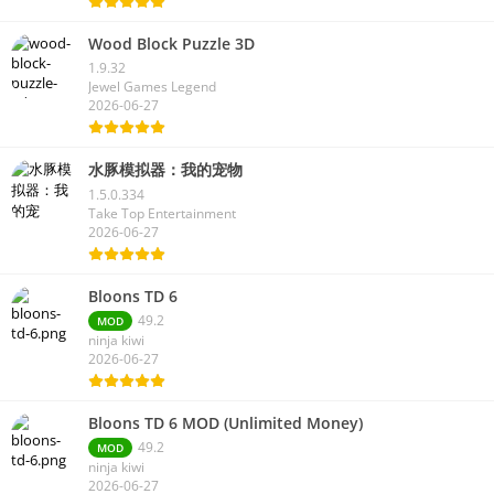
Wood Block Puzzle 3D
1.9.32
Jewel Games Legend
2026-06-27
水豚模拟器：我的宠物
1.5.0.334
Take Top Entertainment
2026-06-27
Bloons TD 6
49.2
MOD
ninja kiwi
2026-06-27
Bloons TD 6 MOD (Unlimited Money)
49.2
MOD
ninja kiwi
2026-06-27