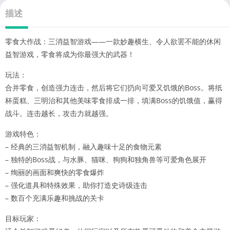
描述
零食大作战：三消益智游戏——一款妙趣横生、令人欲罢不能的休闲
益智游戏，零食将成为你最强大的武器！
玩法：
合并零食，创造强力连击，然后将它们扔向可爱又饥饿的Boss。将纸
杯蛋糕、三明治和其他美味零食排成一排，填满Boss的饥饿值，赢得
战斗。连击越长，攻击力就越强。
游戏特色：
– 经典的三消益智机制，融入趣味十足的食物元素
– 独特的Boss战，与水豚、猫咪、狗狗和独角兽等可爱角色展开
– 绚丽的画面和爽快的零食爆炸
– 强化道具和特殊效果，助你打造史诗级连击
– 数百个充满乐趣和挑战的关卡
目标玩家：