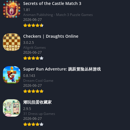
Secrets of the Castle Match 3
1.81
Animan Publishing - Match 3 Puzzle Games
2026-06-27
Checkers | Draughts Online
3.0.2.5
AlignIt Games
2026-06-27
Super Run Adventure: 跳跃冒险丛林游戏
0.8.143
Dream Cool Game
2026-06-27
潮玩扭蛋收藏家
2.9.5
31 Dress up Games
2026-06-27