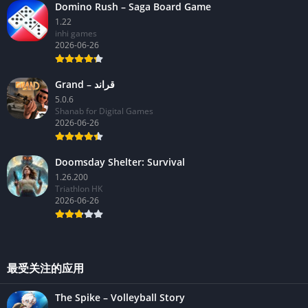
Domino Rush – Saga Board Game
1.22
inhi games
2026-06-26
Grand – قراند
5.0.6
Shanab for Digital Games
2026-06-26
Doomsday Shelter: Survival
1.26.200
Triathlon HK
2026-06-26
最受关注的应用
The Spike – Volleyball Story