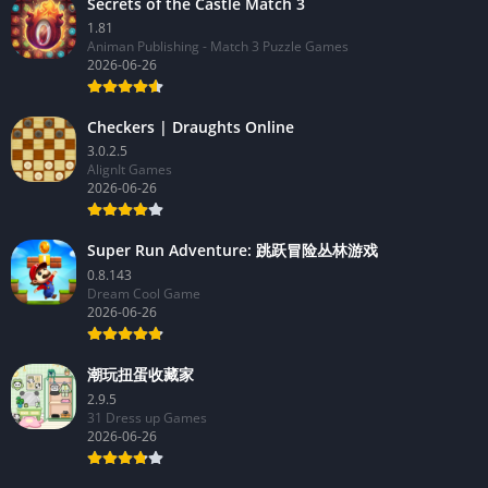
Secrets of the Castle Match 3
1.81
Animan Publishing - Match 3 Puzzle Games
2026-06-26
Checkers | Draughts Online
3.0.2.5
AlignIt Games
2026-06-26
Super Run Adventure: 跳跃冒险丛林游戏
0.8.143
Dream Cool Game
2026-06-26
潮玩扭蛋收藏家
2.9.5
31 Dress up Games
2026-06-26