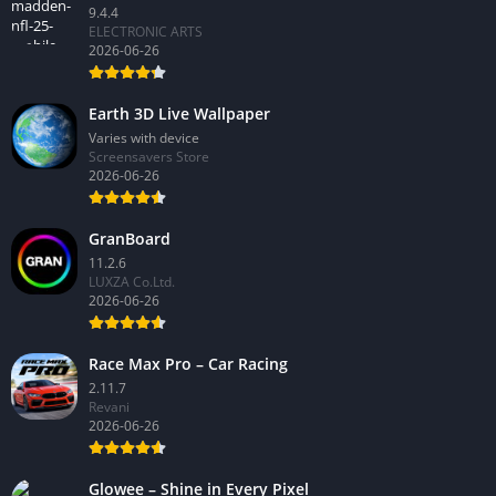
9.4.4
ELECTRONIC ARTS
2026-06-26
Earth 3D Live Wallpaper
Varies with device
Screensavers Store
2026-06-26
GranBoard
11.2.6
LUXZA Co.Ltd.
2026-06-26
Race Max Pro – Car Racing
2.11.7
Revani
2026-06-26
Glowee – Shine in Every Pixel