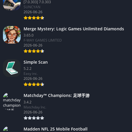
[7.0.303] 7.0.303
SUNCYAN
2026-06-26
Merge Mystery: Logic Games Unlimited Diamonds
3.65.0
F-WAY GAMES LIMITED
2026-06-26
Simple Scan
5.2.2
Easy inc.
2026-06-26
Matchday™ Champions: 足球手游
3.4.2
Matchday Inc.
2026-06-26
Madden NFL 25 Mobile Football