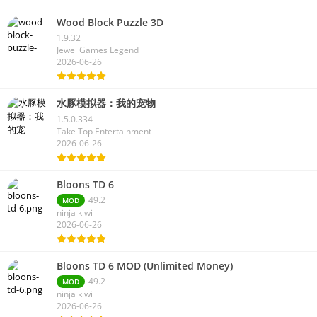
Wood Block Puzzle 3D
1.9.32
Jewel Games Legend
2026-06-26
水豚模拟器：我的宠物
1.5.0.334
Take Top Entertainment
2026-06-26
Bloons TD 6
49.2
MOD
ninja kiwi
2026-06-26
Bloons TD 6 MOD (Unlimited Money)
49.2
MOD
ninja kiwi
2026-06-26