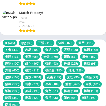
Match Factory!
1.50.81
Peak
2026-06-26
d
(415)
rpg
(83)
三消
(113)
体验
(169)
僵尸
(111)
关卡
(430)
农场
(100)
分类
(97)
匹配
(120)
单词
(158)
卡牌
(133)
卡车
(95)
合并
(170)
宠物
(83)
射击
(150)
怪物
(100)
战斗
(162)
技能
(93)
拼图
(225)
挑战
(93)
方块
(600)
模式
(119)
模拟器
(180)
泡泡
(123)
消除
(108)
游戏
(3864)
点击
(137)
烹饪
(90)
物品
(99)
猫咪
(130)
玩家
(271)
生存
(109)
益智
(267)
离线
(101)
纸牌
(188)
英雄
(195)
角色
(91)
解谜
(140)
解锁
(131)
谜题
(349)
赛车
(122)
音乐
(96)
颜色
(85)
驾驶
(192)
麻将
(93)