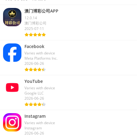
澳门博彩公司APP
12.0.14
澳门博彩公司
2025-07-11
Facebook
Varies with device
Meta Platforms Inc.
2026-06-26
YouTube
Varies with device
Google LLC
2026-06-26
Instagram
Varies with device
Instagram
2026-06-26