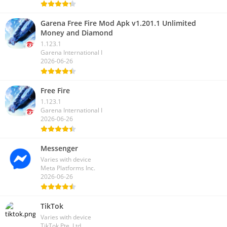
Garena Free Fire Mod Apk v1.201.1 Unlimited
Money and Diamond
1.123.1
Garena International I
2026-06-26
Free Fire
1.123.1
Garena International I
2026-06-26
Messenger
Varies with device
Meta Platforms Inc.
2026-06-26
TikTok
Varies with device
TikTok Pte. Ltd.