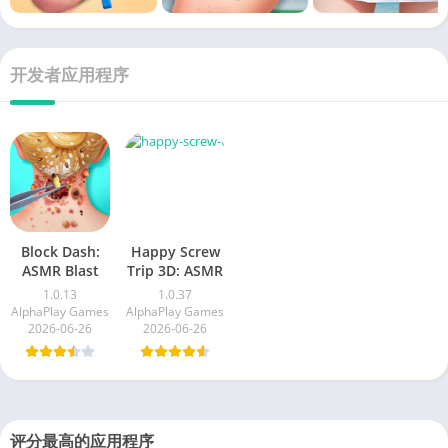
开发者应用程序
Block Dash:
Happy Screw
ASMR Blast
Trip 3D: ASMR
1.0.13
1.0.37
AlphaPlay Games
AlphaPlay Games
2026-06-26
2026-06-26
评分最高的应用程序