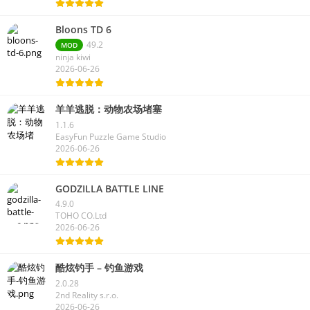
Bloons TD 6
49.2
MOD
ninja kiwi
2026-06-26
羊羊逃脱：动物农场堵塞
1.1.6
EasyFun Puzzle Game Studio
2026-06-26
GODZILLA BATTLE LINE
4.9.0
TOHO CO.Ltd
2026-06-26
酷炫钓手 – 钓鱼游戏
2.0.28
2nd Reality s.r.o.
2026-06-26