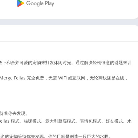
放下和合并可爱的宠物来打发休闲时光。通过解决轻松惬意的谜题来训
Merge Fellas 完全免费，无需 WiFi 或互联网，无论离线还是在线，
la 也等待着你去发现。
llas 模式、猫咪模式、意大利脑腐模式、表情包模式、好友模式、水
宠物。著名的宠物等待你去发现。你的目标是创造一只巨大的水豚。