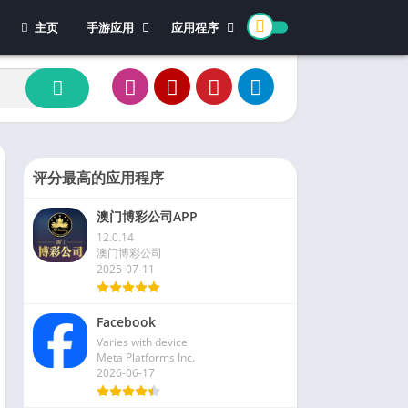
主页
手游应用
应用程序
休闲游戏
体育
冒险游戏
办公
模拟游戏
新闻杂志
动作游戏
视频播放和编辑
卡牌游戏
评分最高的应用程序
街机游戏
澳门博彩公司APP
教育游戏
12.0.14
角色扮演
澳门博彩公司
2025-07-11
文字游戏
益智游戏
Facebook
竞速游戏
Varies with device
策略游戏
Meta Platforms Inc.
2026-06-17