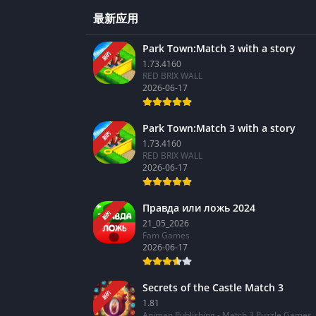
最新应用
Park Town:Match 3 with a story
新的
1.73.4160
RED BRIX WALL
2026-06-17
Park Town:Match 3 with a story
新的
1.73.4160
RED BRIX WALL
2026-06-17
Правда или ложь 2024
新的
21_05_2026
Fam Games
2026-06-17
Secrets of the Castle Match 3
新的
1.81
Animan Publishing - Match 3 Puzzle Games