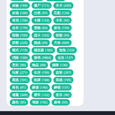
体验
(169)
僵尸
(111)
关卡
(430)
农场
(100)
分类
(97)
匹配
(120)
单词
(158)
卡牌
(133)
卡车
(95)
合并
(170)
宠物
(83)
射击
(150)
怪物
(100)
战斗
(162)
技能
(93)
拼图
(225)
挑战
(93)
方块
(600)
模式
(119)
模拟器
(180)
泡泡
(123)
消除
(108)
游戏
(3864)
点击
(137)
烹饪
(90)
物品
(99)
猫咪
(130)
玩家
(271)
生存
(109)
益智
(267)
离线
(101)
纸牌
(188)
英雄
(195)
角色
(91)
解谜
(140)
解锁
(131)
谜题
(349)
赛车
(122)
音乐
(96)
颜色
(85)
驾驶
(192)
麻将
(93)