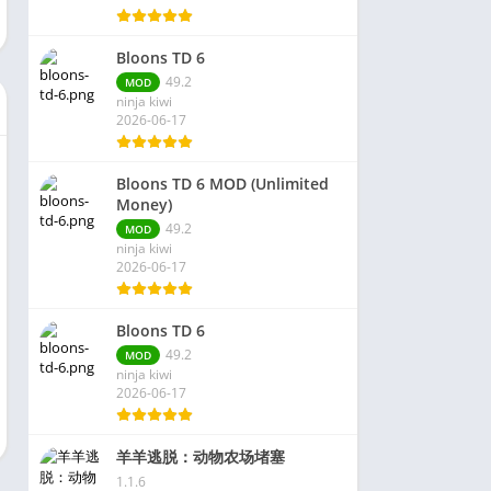
Bloons TD 6
49.2
MOD
ninja kiwi
2026-06-17
Bloons TD 6 MOD (Unlimited
Money)
49.2
MOD
ninja kiwi
2026-06-17
Bloons TD 6
49.2
MOD
ninja kiwi
2026-06-17
羊羊逃脱：动物农场堵塞
1.1.6