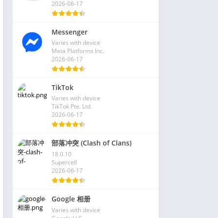
2026-06-17
Messenger
Varies with device
Meta Platforms Inc.
2026-06-17
TikTok
Varies with device
TikTok Pte. Ltd.
2026-06-17
部落冲突 (Clash of Clans)
18.0.10
Supercell
2026-06-17
Google 相册
Varies with device