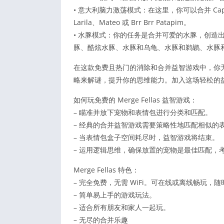
• 意大利脑力激荡模式：在这里，你可以合并 Cappuccina B
Larila、Mateo 或 Brr Brr Patapim。
• 水豚模式：你的任务是合并可爱的水豚，创造
豚、酷炫水豚、水豚和乌龟、水豚和鹈鹕、水豚
在这款免费且热门的消除和合并益智游戏中，你无
略来解谜，提升你的思维能力。加入这场轻松的
如何玩免费的 Merge Fellas 益智游戏：
– 瞄准并放下宠物和表情包进行分类和匹配。
– 经典的合并益智游戏需要策略性地匹配相似的
– 当表情包盒子空间耗尽时，益智游戏将结束。
– 运用逻辑思维，确保放置的宠物是最佳匹配，
Merge Fellas 特色：
– 完全免费，无需 WiFi。可在线或离线畅玩
– 简单易上手的游戏玩法。
– 适合所有朋友和家人一起玩。
– 无尽的合并乐趣