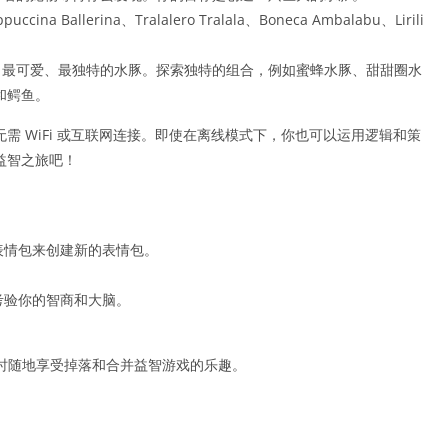
allerina、Tralalero Tralala、Boneca Ambalabu、Lirili
出最可爱、最独特的水豚。探索独特的组合，例如蜜蜂水豚、甜甜圈水
和鳄鱼。
需 WiFi 或互联网连接。即使在离线模式下，你也可以运用逻辑和策
益智之旅吧！
表情包来创建新的表情包。
考验你的智商和大脑。
，随时随地享受掉落和合并益智游戏的乐趣。