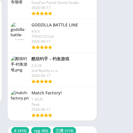
EasyFun Puzzle Game Studio
2026-06-17
GODZILLA BATTLE LINE
4.9.0
TOHO CO.Ltd
2026-06-17
酷炫钓手 – 钓鱼游戏
2.0.28
2nd Reality s.r.o.
2026-06-17
Match Factory!
1.50.81
Peak
2026-06-17
d
(415)
rpg
(83)
三消
(113)