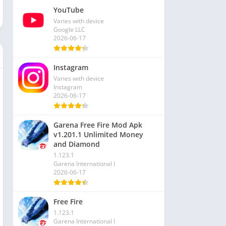
YouTube
Varies with device
Google LLC
2026-06-17
Instagram
Varies with device
Instagram
2026-06-17
Garena Free Fire Mod Apk
v1.201.1 Unlimited Money
and Diamond
1.123.1
Garena International I
2026-06-17
Free Fire
1.123.1
Garena International I