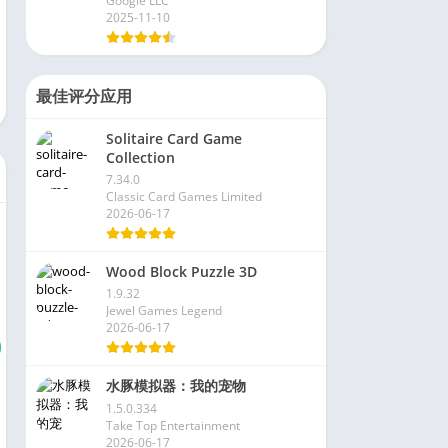
Google LLC
2025-11-10
最佳评分应用
Solitaire Card Game
Collection
7.34.0
Classic Card Games Limited
2026-06-17
Wood Block Puzzle 3D
1.9.32
Jewel Games Legend
2026-06-17
水豚模拟器：我的宠物
1.5.0.334
Take Top Entertainment
2026-06-17