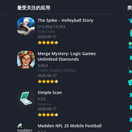
最受关注的应用
类
The Spike – Volleyball Story
[7.0.303] 7.0.303
SUNCYAN
2026-06-17
Merge Mystery: Logic Games
Unlimited Diamonds
3.65.0
F-WAY GAMES LIMITED
2026-06-17
Simple Scan
5.2.2
Easy inc.
2026-06-17
Madden NFL 25 Mobile Football