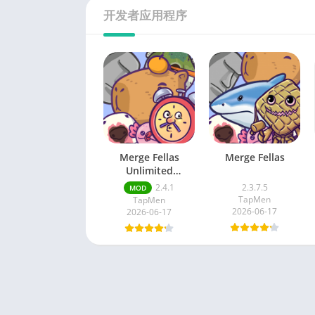
开发者应用程序
Merge Fellas
Merge Fellas
Unlimited
Resources
2.4.1
2.3.7.5
MOD
TapMen
TapMen
2026-06-17
2026-06-17