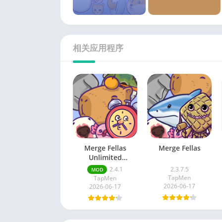
相关应用程序
Merge Fellas
Merge Fellas
Unlimited
Resources
2.4.1
2.3.7.5
MOD
TapMen
TapMen
2026-06-17
2026-06-17