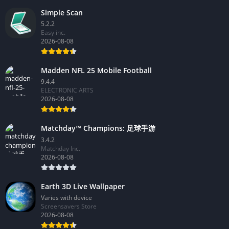
2026-08-08
Simple Scan
5.2.2
Easy inc.
2026-08-08
Madden NFL 25 Mobile Football
9.4.4
ELECTRONIC ARTS
2026-08-08
Matchday™ Champions: 足球手游
3.4.2
Matchday Inc.
2026-08-08
Earth 3D Live Wallpaper
Varies with device
Screensavers Store