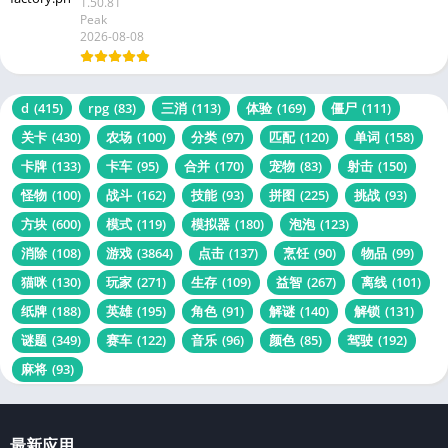
Match Factory!
1.50.81
Peak
2026-08-08
d
(415)
rpg
(83)
三消
(113)
体验
(169)
僵尸
(111)
关卡
(430)
农场
(100)
分类
(97)
匹配
(120)
单词
(158)
卡牌
(133)
卡车
(95)
合并
(170)
宠物
(83)
射击
(150)
怪物
(100)
战斗
(162)
技能
(93)
拼图
(225)
挑战
(93)
方块
(600)
模式
(119)
模拟器
(180)
泡泡
(123)
消除
(108)
游戏
(3864)
点击
(137)
烹饪
(90)
物品
(99)
猫咪
(130)
玩家
(271)
生存
(109)
益智
(267)
离线
(101)
纸牌
(188)
英雄
(195)
角色
(91)
解谜
(140)
解锁
(131)
谜题
(349)
赛车
(122)
音乐
(96)
颜色
(85)
驾驶
(192)
麻将
(93)