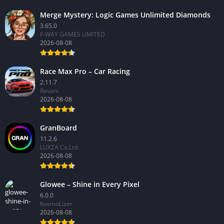
2026-08-08
Merge Mystery: Logic Games Unlimited Diamonds
3.65.0
F-WAY GAMES LIMITED
2026-08-08
Race Max Pro – Car Racing
2.11.7
Revani
2026-08-08
GranBoard
11.2.6
LUXZA Co.Ltd.
2026-08-08
Glowee – Shine in Every Pixel
6.0.0
KosmoLizer