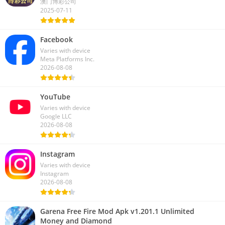
12.0.14
澳门博彩公司
2025-07-11
Facebook
Varies with device
Meta Platforms Inc.
2026-08-08
YouTube
Varies with device
Google LLC
2026-08-08
Instagram
Varies with device
Instagram
2026-08-08