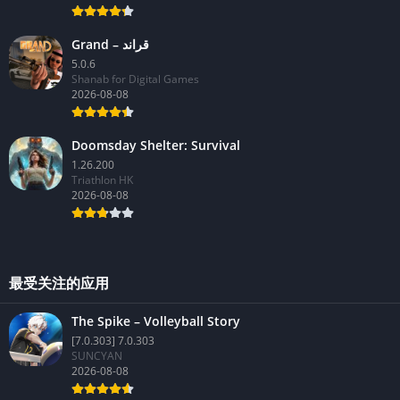
inhi games
2026-08-08
Grand – قراند
5.0.6
Shanab for Digital Games
2026-08-08
Doomsday Shelter: Survival
1.26.200
Triathlon HK
2026-08-08
最受关注的应用
The Spike – Volleyball Story
[7.0.303] 7.0.303
SUNCYAN