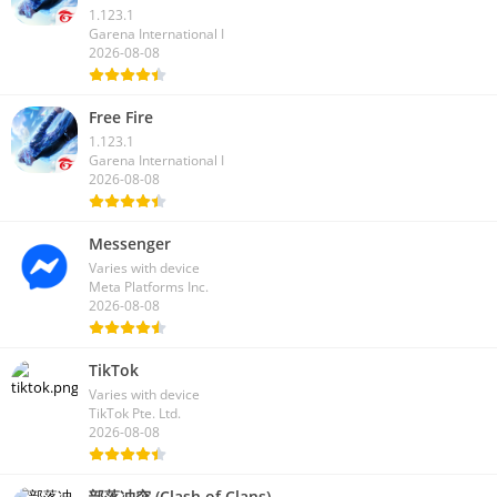
Garena Free Fire Mod Apk v1.201.1 Unlimited
Money and Diamond
1.123.1
Garena International I
2026-08-08
Free Fire
1.123.1
Garena International I
2026-08-08
Messenger
Varies with device
Meta Platforms Inc.
2026-08-08
TikTok
Varies with device
TikTok Pte. Ltd.
2026-08-08