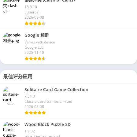
部落冲突 (Clash of Clans)
18.0.10
Supercell
2026-08-08
Google 相册
Varies with device
Google LLC
2025-11-10
最佳评分应用
Solitaire Card Game Collection
7.34.0
Classic Card Games Limited
2026-08-08
Wood Block Puzzle 3D