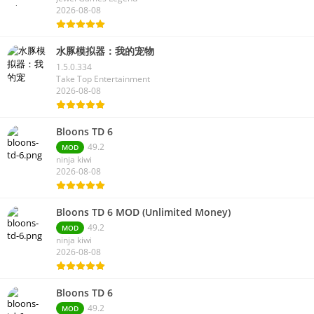
1.9.32
Jewel Games Legend
2026-08-08
水豚模拟器：我的宠物
1.5.0.334
Take Top Entertainment
2026-08-08
Bloons TD 6
49.2
MOD
ninja kiwi
2026-08-08
Bloons TD 6 MOD (Unlimited Money)
49.2
MOD
ninja kiwi
2026-08-08