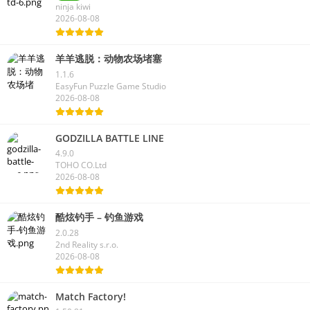
Bloons TD 6
49.2
MOD
ninja kiwi
2026-08-08
羊羊逃脱：动物农场堵塞
1.1.6
EasyFun Puzzle Game Studio
2026-08-08
GODZILLA BATTLE LINE
4.9.0
TOHO CO.Ltd
2026-08-08
酷炫钓手 – 钓鱼游戏
2.0.28
2nd Reality s.r.o.
2026-08-08