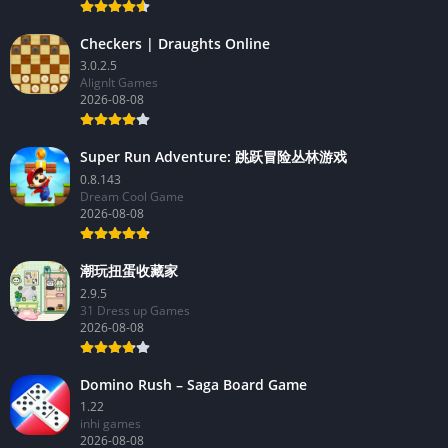
Animan Publishing - Match 3 Puzzle Games
2026-08-08
Checkers | Draughts Online
3.0.2.5
AlignIt Games
2026-08-08
Super Run Adventure: 跳跃冒险丛林游戏
0.8.143
Dream Cool Game
2026-08-08
潮玩扭蛋收藏家
2.9.5
31 Dress up Games
2026-08-08
Domino Rush – Saga Board Game
1.22